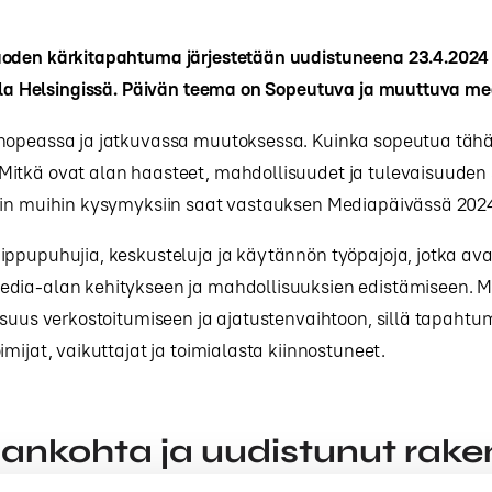
oden kärkitapahtuma järjestetään uudistuneena 23.4.2024
olla Helsingissä. Päivän teema on Sopeutuva ja muuttuva me
nopeassa ja jatkuvassa muutoksessa. Kuinka sopeutua täh
itkä ovat alan haasteet, mahdollisuudet ja tulevaisuuden 
iin muihin kysymyksiin saat vastauksen Mediapäivässä 202
ippupuhujia, keskusteluja ja käytännön työpajoja, jotka av
dia-alan kehitykseen ja mahdollisuuksien edistämiseen. 
isuus verkostoitumiseen ja ajatustenvaihtoon, sillä tapaht
imijat, vaikuttajat ja toimialasta kiinnostuneet.
jankohta ja uudistunut rak