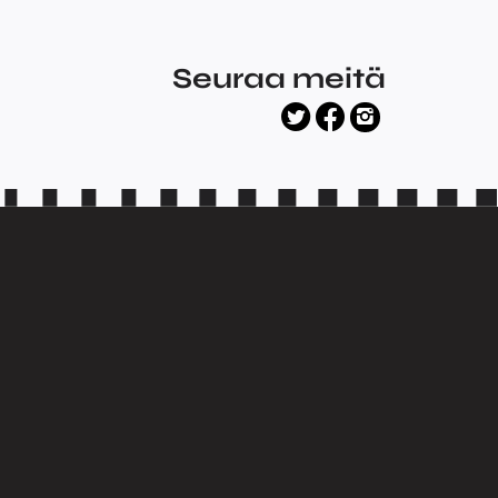
Seuraa meitä
facebook
twitter
instagram