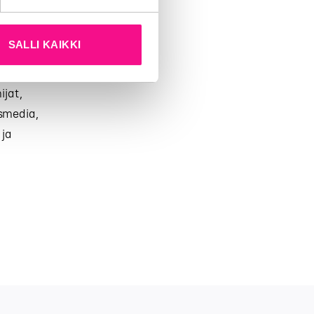
SALLI KAIKKI
jat,
usmedia,
 ja