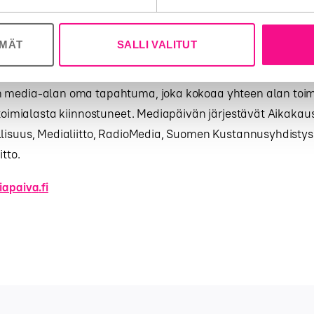
AUDU ENNAKKOHINNALLA
ÖMÄT
SALLI VALITUT
 media-alan oma tapahtuma, joka kokoaa yhteen alan toimi
 toimialasta kiinnostuneet. Mediapäivän järjestävät Aikaka
lisuus, Medialiitto, RadioMedia, Suomen Kustannusyhdistys
tto.
iapaiv
a
.fi