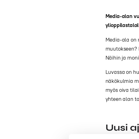
Media-alan vu
ylioppilastal
Media-ala on 
muutokseen? M
Näihin ja mon
Luvassa on hu
näkökulmia me
myös oiva tila
yhteen alan to
Uusi a