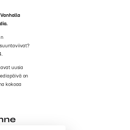
 Vanhalla
dia.
än
suuntaviivat?
4.
aavat uusia
Mediapäivä on
uma kokoaa
enne