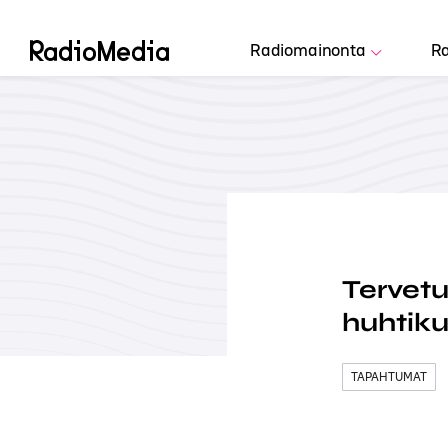
Radiomainonta
Ra
Tervet
huhtik
TAPAHTUMAT