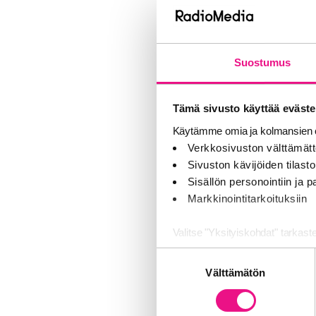
Olemme kuunnel
tammikuulta hu
kevätkokouks
Suostumus
Tämä sivusto käyttää eväste
Media-
Käytämme omia ja kolmansien o
Verkkosivuston välttämätt
Mediapäivässä
Sivuston kävijöiden tilastoi
joukossa kuulo
Sisällön personointiin ja
alaan ja milla
Markkinointitarkoituksiin
Valitse "Yksityiskohdat" tarkast
Ilmoi
Suostumuksen
Jaamme sosiaalisen median, mai
Välttämätön
valinta
Kumppanimme voivat yhdistää näitä
Ilmoittautumin
palvelujaan (esim. Google).
ennakkohinnal