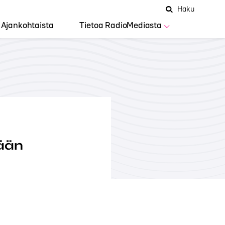
Hae
Avaa
Haku
Hakuken
sivustolta
haku
Ajankohtaista
Tietoa RadioMediasta
ään