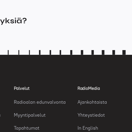
myksiä?
Palvelut
RadioMedia
Radioalan edunvalvonta
Ajankohtaista
a
Myyntipalvelut
Yhteystiedot
Tapahtumat
In English