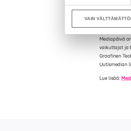
ILMOITT
VAIN VÄLTTÄMÄTT
Mediapäivä on
vaikuttajat ja
Graafinen Teol
Uutismedian lii
Lue lisää:
Med