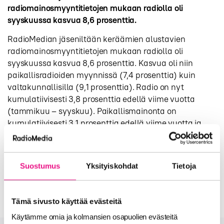
radiomainosmyyntitietojen mukaan radiolla oli
syyskuussa kasvua 8,6 prosenttia.
RadioMedian jäseniltään keräämien alustavien
radiomainosmyyntitietojen mukaan radiolla oli
syyskuussa kasvua 8,6 prosenttia. Kasvua oli niin
paikallisradioiden myynnissä (7,4 prosenttia) kuin
valtakunnallisilla (9,1 prosenttia). Radio on nyt
kumulatiivisesti 3,8 prosenttia edellä viime vuotta
(tammikuu – syyskuu). Paikallismainonta on
kumulatiivisesti 3,1 prosenttia edellä viime vuotta ja
valtakunnallinen neljä prosenttia edellä viime vuotta.
Lopullista tarkistusta TNS Kantarille ilmoitettujen
lukujen kanssa ei ole vielä tehty. Kantarin
Suostumus
Yksityiskohdat
Tietoja
mainosbarometri ilmestynee myöhemmin tällä viikolla.
Tämä sivusto käyttää evästeitä
Käytämme omia ja kolmansien osapuolien evästeitä