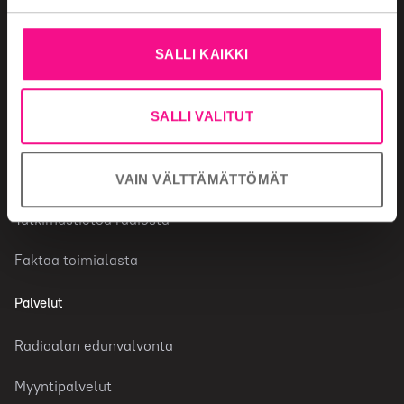
Miksi valita radio
Mainonnan ostaminen
SALLI KAIKKI
Mainonnan säännöt
SALLI VALITUT
Radiotoimiala
Radiokanavat
VAIN VÄLTTÄMÄTTÖMÄT
Tutkimustietoa radiosta
Faktaa toimialasta
Palvelut
Radioalan edunvalvonta
Myyntipalvelut