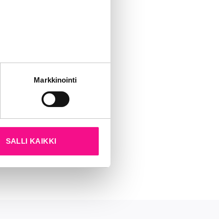
kaikki
inoinnista.
tät sivustoamme.
Markkinointi
ioGaalan.
kun olet käyttänyt heidän
rtyi 3,5% ja
ia kuuntelee
SALLI KAIKKI