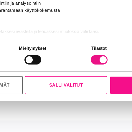
ntiin ja analysointiin
 toimitusjohtaja Stefan Möller p. 0400 50
 parantamaan käyttökokemusta
oller@radiomedia.fi
kaupallisten radioiden kattojärjestö, johon kuuluvat lähes 
ellaksesi evästeitä ja tehdäksesi muutoksia valintaasi.
aupalliset radioasemat. RadioMedia vastaa radiotoimialan
a, tutkimus- ja tietopalveluista, koulutuksesta sekä markk
nosalan ja analytiikka-alan kumppaneillemme tietoja siitä, miten käy
Mieltymykset
Tilastot
rjestää alan tärkeimmät kilpailut ja tapahtumat, kuten Rad
 tietoja muihin tietoihin, joita olet antanut heille tai joita on kerätty, 
 radiomainonnan viides perättäinen ennätysvuosi. Kasvua ke
 ostettiin 65,7 miljoonalla eurolla. Kaupallisia radiokanav
6 miljoonaa suomalaista. Lisätietoja:
www.radiomedia.fi
ÖMÄT
SALLI VALITUT