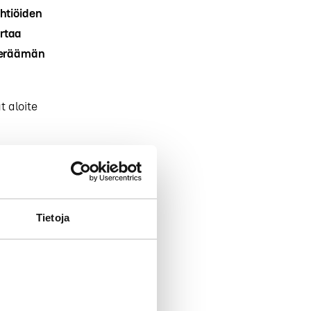
htiöiden
rtaa
 keräämän
ut aloite
niten esitetyn
ko vuoden
Gaalassa
Tietoja
an sen sijaan