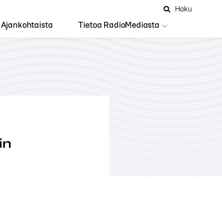
Hae
Avaa
Haku
Hakuken
sivustolta
haku
Ajankohtaista
Tietoa RadioMediasta
in