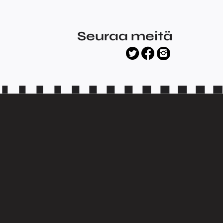
Seuraa meitä
facebook
twitter
instagram