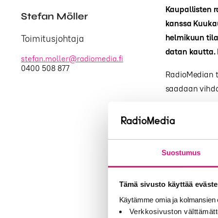
Kaupallisten r
Stefan Möller
kanssa Kuukau
helmikuun til
Toimitusjohtaja
datan kautta. 
stefan.moller@radiomedia.fi
0400 508 877
RadioMedian t
saadaan vihdo
”Palkitsemme k
radiobiisin k
soitetuimman b
luvassa omat u
Suostumus
RadioGaalan y
Tämä sivusto käyttää eväste
edelleen jatk
Käytämme omia ja kolmansien o
Verkkosivuston välttämätt
Lisätiedot: