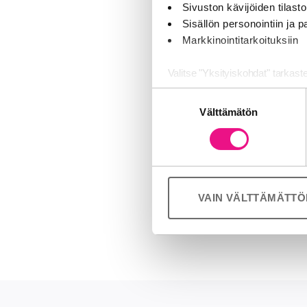
Sivuston kävijöiden tilastoi
RadioMedia ry,
Sisällön personointiin ja
8877,
stefan.m
Markkinointitarkoituksiin
RadioMedia on 
Valitse "Yksityiskohdat" tarkast
suomalaiset k
Suostumuksen
edunvalvonnast
Jaamme sosiaalisen median, mai
Välttämätön
valinta
RadioMedia jä
Kumppanimme voivat yhdistää näitä
palvelujaan (esim. Google).
Vuosi 2018 oli
radiomainontaa
viikoittain 3,
VAIN VÄLTTÄMÄTT