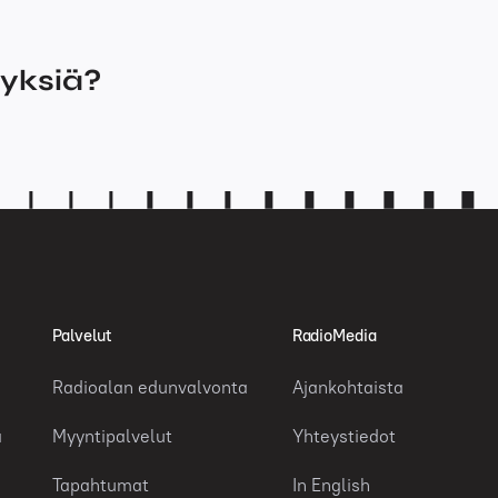
myksiä?
Palvelut
RadioMedia
Radioalan edunvalvonta
Ajankohtaista
a
Myyntipalvelut
Yhteystiedot
Tapahtumat
In English