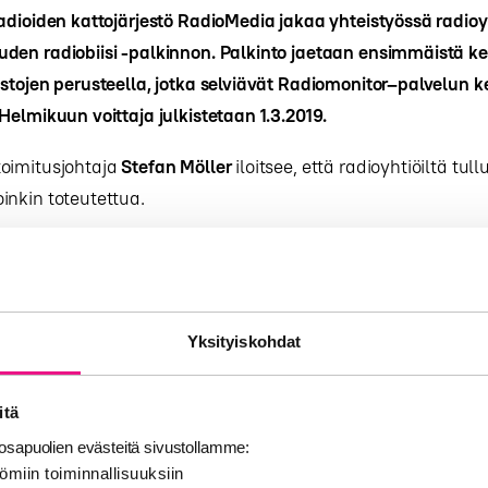
adioiden kattojärjestö RadioMedia jakaa yhteistyössä radioy
den radiobiisi -palkinnon. Palkinto jaetaan ensimmäistä ke
astojen perusteella, jotka selviävät Radiomonitor–palvelun
Helmikuun voittaja julkistetaan 1.3.2019.
oimitusjohtaja
Stefan Möller
iloitsee, että radioyhtiöiltä tull
inkin toteutettua.
aikilla suomalaisilla radiokanavilla kyseisen kuun aikana e
uukausittain. Lisäksi vuoden lopussa koostamme datasta ko
iisin sekä soitetuimman artistin. Heille on jatkossa Radio
udet palkintokategoriansa” kertoo Möller.
Yksityiskohdat
leisöäänestyksessä mukana oleva vuoden radiobiisi palkita
itä
ossakin yleisöäänien mukaan.
sapuolien evästeitä sivustollamme:
ömiin toiminnallisuuksiin