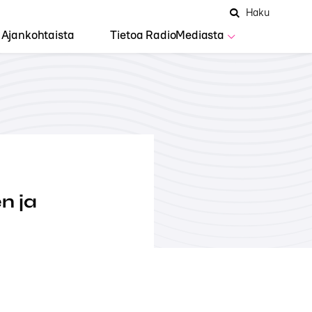
Hae
Avaa
Haku
Hakuken
sivustolta
haku
Ajankohtaista
Tietoa RadioMediasta
n ja