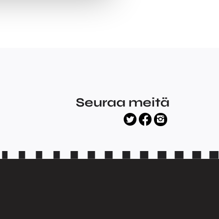
Seuraa meitä
facebook
twitter
instagram