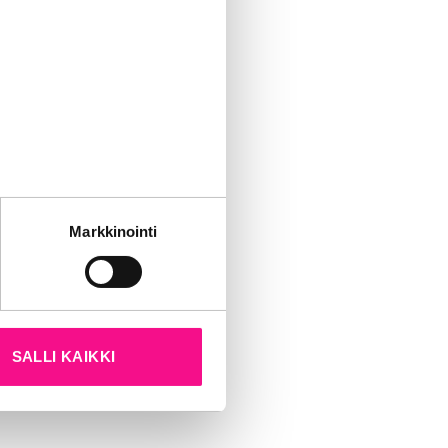
le eläkkeelle
a hänen
vuosina 2003-
työstä
adiokanavaksi.
a oli yksi
sta Suomeen
tät sivustoamme.
Markkinointi
kun olet käyttänyt heidän
n hallituksen
naa eteenpäin
SALLI KAIKKI
 arvo.