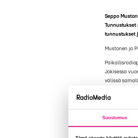
Seppo Mustonen
Tunnustukset 
tunnustukset j
Mustonen ja Pa
Paikallisradio
Jokisessa vuo
välissä samal
haki radiotoi
kanavaformaatt
tavat tehdä ra
Mustoselta lö
Suostumus
radioammattila
Tämä sivusto käyttää eväste