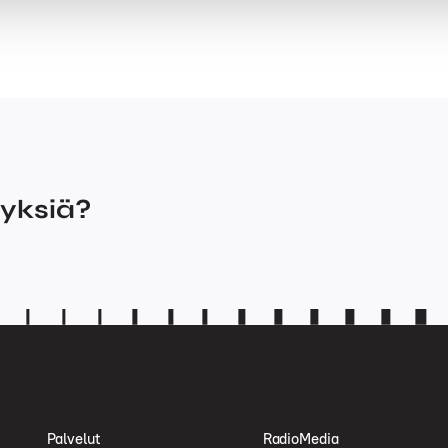
myksiä?
Palvelut
RadioMedia