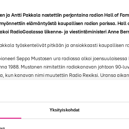
 ja Antti Pakkala nostettiin perjantaina radion Hall of Fa
myönnettiin elämäntyöstä kaupallisen radion parissa. Hall 
akoi RadioGaalassa liikenne- ja viestintäministeri Anne Bern
kkala työskentelivät pitkään ja ansiokkaasti kaupallisen ra
pioneeri Seppo Mustosen ura radiossa alkoi joensuulaisessa
nna 1988. Mustonen nimitettiin radiokanavan johtoon 90-lu
la, kun kanavan nimi muutettiin Radio Rexiksi. Uransa aik
minnalle uusia muotoja ennakkoluulottomasti mm. uusien toi
ien osalta. Taloudellisesti rohkeat sekä aikaansa edellä o
diota olivat vähintään haasteellisia, mutta rohkeutta sekä i
ytyi aina. Oman työnsä ohessa Mustonen koulutti suuren m
Yksityiskohdat
isia kentälle.
itä