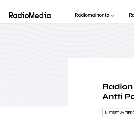
Radiomainonta
Ra
Radion
Antti P
UUTISET JA TIE