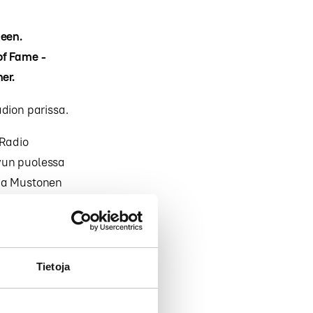
meen.
of Fame -
er.
dion parissa.
 Radio
vun puolessa
ana Mustonen
milupien ja
levat uudet
ntoa
äärän
Tietoja