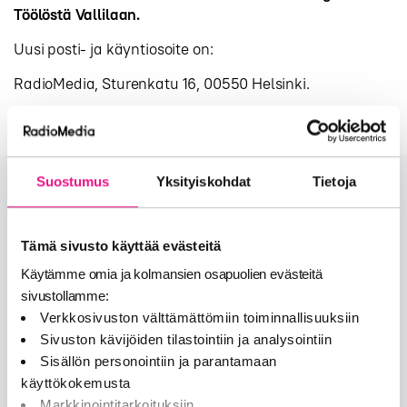
Töölöstä Vallilaan.
Uusi posti- ja käyntiosoite on:
RadioMedia, Sturenkatu 16, 00550 Helsinki.
Suostumus
Yksityiskohdat
Tietoja
Onko sinulla lisää kysymyksiä?
Tämä sivusto käyttää evästeitä
OTA MEIHIN YHTEYTTÄ
Käytämme omia ja kolmansien osapuolien evästeitä
sivustollamme:
Seuraa meitä
Verkkosivuston välttämättömiin toiminnallisuuksiin
Sivuston kävijöiden tilastointiin ja analysointiin
Sisällön personointiin ja parantamaan
facebook
twitter
käyttökokemusta
insta
Markkinointitarkoituksiin