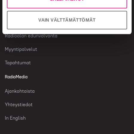
Faktaa toimialasta
VAIN VÄLTTÄMÄTTÖMÄT
Palvelut
Radioalan edunvalvonta
Myyntipalvelut
Tapahtumat
RadioMedia
Ajankohtaista
Yhteystiedot
In English