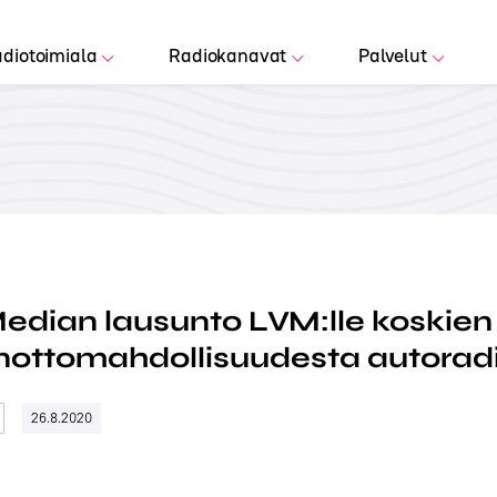
diotoimiala
Radiokanavat
Palvelut
edian lausunto LVM:lle koskie
nottomahdollisuudesta autorad
26.8.2020