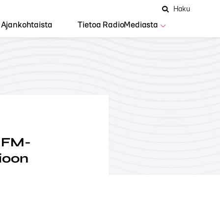
Hae
Avaa
Haku
Hakuken
sivustolta
haku
Ajankohtaista
Tietoa RadioMediasta
n FM-
ioon