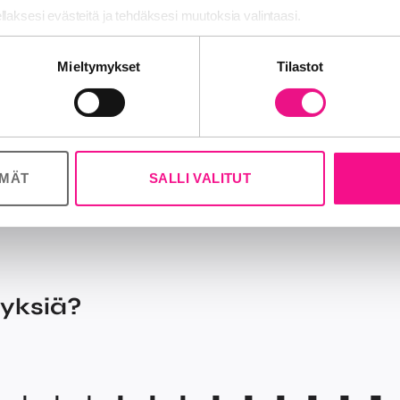
ellaksesi evästeitä ja tehdäksesi muutoksia valintaasi.
nosalan ja analytiikka-alan kumppaneillemme tietoja siitä, miten käy
a, johtava asiantuntija, p. 050 3779836.
Mieltymykset
Tilastot
 tietoja muihin tietoihin, joita olet antanut heille tai joita on kerätty, 
ÖMÄT
SALLI VALITUT
myksiä?