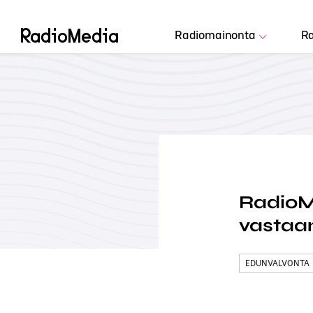
Radiomainonta
Ra
RadioM
vastaa
EDUNVALVONTA