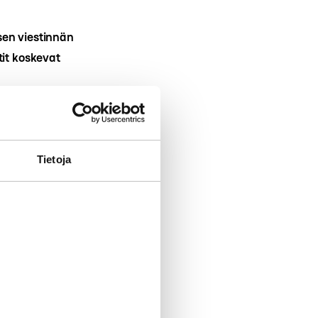
sen viestinnän
tit koskevat
ausunnon
adioMedian
Tietoja
yt FM-radiota
ksen
u esitys
uudessakin.
suuri saavutus,
iot
Suomessa