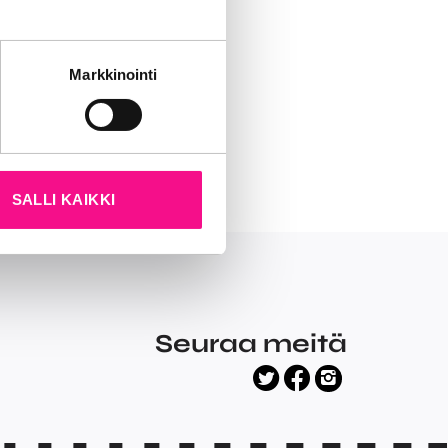
tät sivustoamme.
Markkinointi
kun olet käyttänyt heidän
SALLI KAIKKI
Seuraa meitä
facebook
twitter
instagram