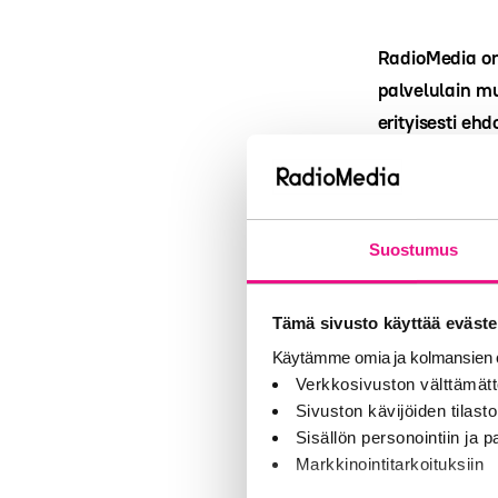
RadioMedia on
palvelulain mu
erityisesti eh
autoradiovast
RadioMedia an
sähköisen vie
Suostumus
sitkeä vaikutt
uusien autojen
Tämä sivusto käyttää eväste
aikaisemmassa 
Käytämme omia ja kolmansien o
turvaa suomal
Verkkosivuston välttämätt
Lain kehityssu
Sivuston kävijöiden tilastoi
koska lainsääd
Sisällön personointiin ja
säätämään ain
Markkinointitarkoituksiin
sellaisella va