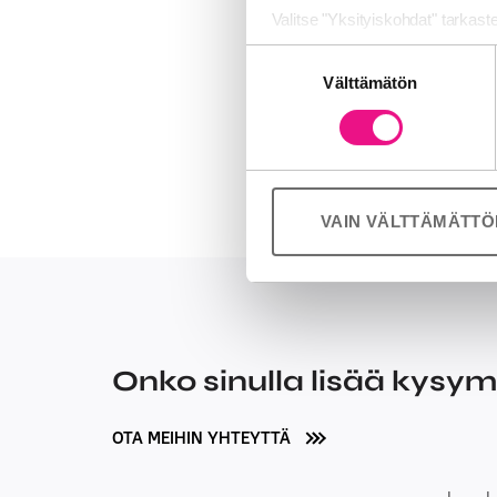
Valitse "Yksityiskohdat" tarkast
Lisätietoja:
Suostumuksen
Jaamme sosiaalisen median, mai
Johanna Halkol
Välttämätön
valinta
Kumppanimme voivat yhdistää näitä
palvelujaan (esim. Google).
VAIN VÄLTTÄMÄTT
Onko sinulla lisää kysy
OTA MEIHIN YHTEYTTÄ