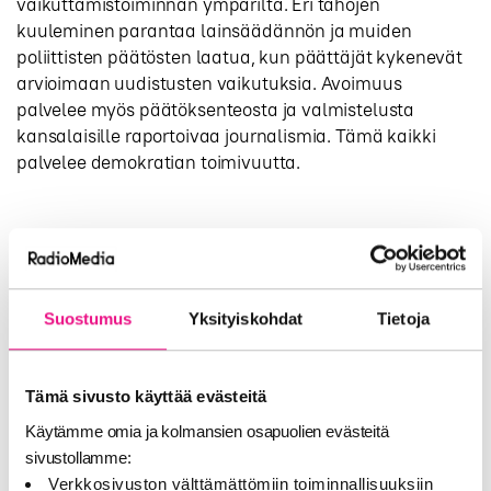
vaikuttamistoiminnan ympäriltä. Eri tahojen
kuuleminen parantaa lainsäädännön ja muiden
poliittisten päätösten laatua, kun päättäjät kykenevät
arvioimaan uudistusten vaikutuksia. Avoimuus
palvelee myös päätöksenteosta ja valmistelusta
kansalaisille raportoivaa journalismia. Tämä kaikki
palvelee demokratian toimivuutta.
Lataa lausunto
RadioMedian lausunto avoimuusrekisterilain
Suostumus
Yksityiskohdat
Tietoja
tarkoittamien vaikuttamistoiminnan
taloudellisten tietojen muodostamiselle
Lataa lausunto
Tämä sivusto käyttää evästeitä
Käytämme omia ja kolmansien osapuolien evästeitä
sivustollamme:
Lisätietoja
Verkkosivuston välttämättömiin toiminnallisuuksiin