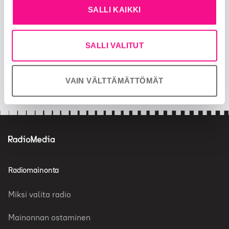
SALLI KAIKKI
OTA MEIHIN YHTEYTTÄ
Seuraa meitä
SALLI VALITUT
facebook
twitter
VAIN VÄLTTÄMÄTTÖMÄT
insta
Radiomainonta
Miksi valita radio
Mainonnan ostaminen