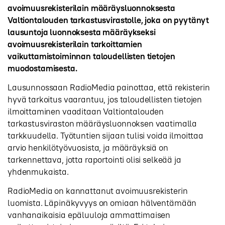
avoimuusrekisterilain määräysluonnoksesta
Valtiontalouden tarkastusvirastolle, joka on pyytänyt
lausuntoja luonnoksesta määräykseksi
avoimuusrekisterilain tarkoittamien
vaikuttamistoiminnan taloudellisten tietojen
muodostamisesta.
Lausunnossaan RadioMedia painottaa, että rekisterin
hyvä tarkoitus vaarantuu, jos taloudellisten tietojen
ilmoittaminen vaaditaan Valtiontalouden
tarkastusviraston määräysluonnoksen vaatimalla
tarkkuudella. Työtuntien sijaan tulisi voida ilmoittaa
arvio henkilötyövuosista, ja määräyksiä on
tarkennettava, jotta raportointi olisi selkeää ja
yhdenmukaista.
RadioMedia on kannattanut avoimuusrekisterin
luomista. Läpinäkyvyys on omiaan hälventämään
vanhanaikaisia epäluuloja ammattimaisen