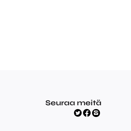
Seuraa meitä
facebook
twitter
instagram