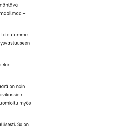
 nähtävä
vomaailmaa –
ttä toteutamme
itysvastuuseen
nekin
äärä on noin
ovikassien
huomioitu myös
isesti. Se on