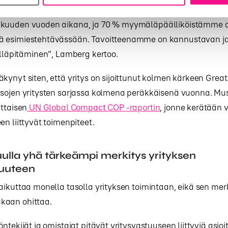
n ja Mirrin työntekijää on saanut työn ohella suoritettua uu
 kuuden vuoden aikana, ja 70 % myymäläpäälliköistämme 
ä esimiestehtävässään. Tavoitteenamme on kannustavan j
ylläpitäminen”, Lamberg kertoo.
kynyt siten, että yritys on sijoittunut kolmen kärkeen Grea
sojen yritysten sarjassa kolmena peräkkäisenä vuonna. Musti
ittaisen
UN Global Compact COP -raportin
, jonne kerätään v
en liittyvät toimenpiteet.
uulla yhä tärkeämpi merkitys yrityksen
uuteen
aikuttaa monella tasolla yrityksen toimintaan, eikä sen mer
kaan ohittaa.
ntekijät ja omistajat pitävät yritysvastuuseen liittyviä asioi