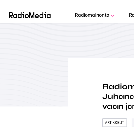
Radiomainonta
Ra
Radiome
Juhana 
vaan ja
ARTIKKELIT