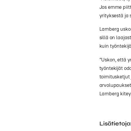
Jos emme piitt
yrityksestä ja
Lamberg uskoo,
sillä on laaja
kuin työntekijö
”Uskon, että y
työntekijät od
toimitusketjut
arvolupaukset 
Lamberg kitey
Lisätietoja