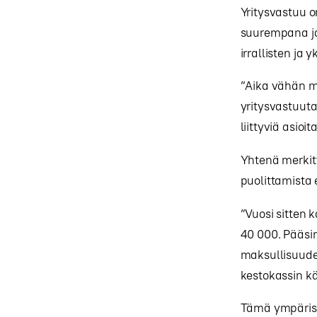
Yritysvastuu o
suurempana ja
irrallisten ja 
”Aika vähän me
yritysvastuut
liittyviä asioi
Yhtenä merkit
puolittamista 
”Vuosi sitten
40 000. Pääsi
maksullisuude
kestokassin k
Tämä ympärist