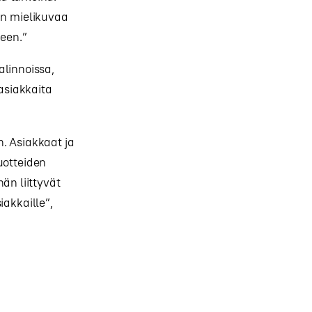
an mielikuvaa
teen.”
alinnoissa,
 asiakkaita
. Asiakkaat ja
uotteiden
än liittyvät
iakkaille”,