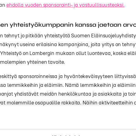
aan
ehdolla vuoden sponsorointi- ja vastuullisuusteoksi.
isen yhteistyökumppanin kanssa jaetaan ar
 on tehnyt jo pitkään yhteistyötä Suomen Eläinsuojeluyhdist
näkynyt useina erilaisina kampanjoina, joita yritys on tehn
 Yhteistyö on Lambergin mukaan ollut luontevaa, koska elä
 molempien yhteinen tavoite.
kittyä sponsoroinneissa ja hyväntekeväisyyteen liittyvissä
ssa lemmikkeihin ja eläimiin. Nämä lemmikkeihin ja eläimiin 
njat yhdistävät meidän henkilökuntaa ja asiakkaita ja toi
at molemmille osapuolille rakkaita. Näihin aktiviteetteihin
e ovat aitoa toimintaa – ei päälle liimattua sponsorointia”, L
sisällä ja ulkopuolella kertovat yrityksen arvo