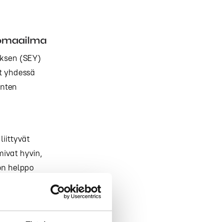
vomaailma
yksen (SEY)
yt yhdessä
inten
liittyvät
mivat hyvin,
 on helppo
amberg kertoo.
ista