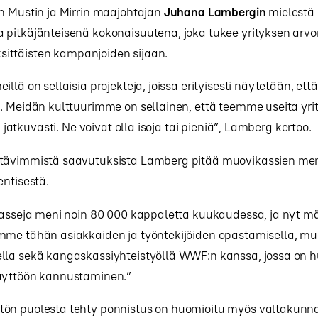
n Mustin ja Mirrin maajohtajan
Juhana Lambergin
mielestä
 pitkäjänteisenä kokonaisuutena, joka tukee yrityksen ar
yksittäisten kampanjoiden sijaan.
illä on sellaisia projekteja, joissa erityisesti näytetään, e
a. Meidän kulttuurimme on sellainen, että teemme useita yr
ta jatkuvasti. Ne voivat olla isoja tai pieniä”, Lamberg kertoo.
tävimmistä saavutuksista Lamberg pitää muovikassien me
entisestä.
 kasseja meni noin 80 000 kappaletta kuukaudessa, ja nyt m
mme tähän asiakkaiden ja työntekijöiden opastamisella, mu
lla sekä kangaskassiyhteistyöllä WWF:n kanssa, jossa on 
äyttöön kannustaminen.”
ön puolesta tehty ponnistus on huomioitu myös valtakunnall