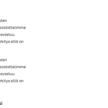
sten
Haastattelimme
ysvastuu
kitys sillä on
sten
Haastattelimme
ysvastuu
kitys sillä on
si