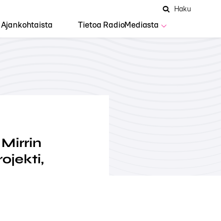
Hae
Avaa
Haku
Hakuken
sivustolta
haku
Ajankohtaista
Tietoa RadioMediasta
Mirrin
ojekti,