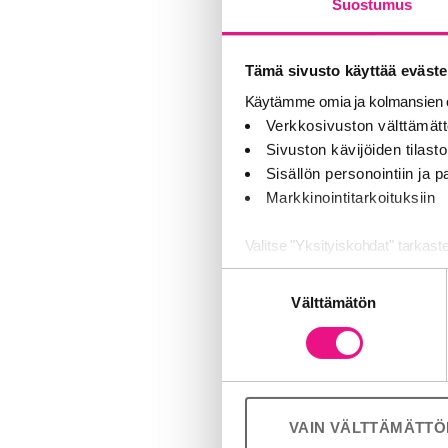
Suostumus
Yritysvastuu n
menekin vähen
Tämä sivusto käyttää eväste
eläintarvikeb
Käytämme omia ja kolmansien o
Löytöeläintalo
Verkkosivuston välttämätt
Sivuston kävijöiden tilastoi
on saanut osan
Sisällön personointiin ja
Markkinointitarkoituksiin
”Nyt on esimer
Pohjantähden l
Valitse "Yksityiskohdat" tarkast
ja Mirri näkyy
Suostumuksen
viimeisimpän
Jaamme sosiaalisen median, mai
Välttämätön
valinta
Kumppanimme voivat yhdistää näitä
Eläinten hyvin
palvelujaan (esim. Google).
sisäiseen eli 
esimerkiksi ote
omille työntek
VAIN VÄLTTÄMÄTT