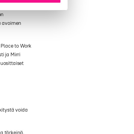
den tutkinnon
on
a avoimen
t Place to Work
 ja Mirri
uosittaiset
kitystä voida
ta tärkeinä.