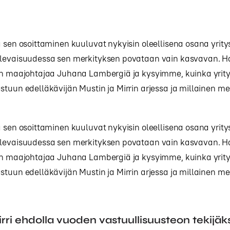
a sen osoittaminen kuuluvat nykyisin oleellisena osana yrity
ulevaisuudessa sen merkityksen povataan vain kasvavan. 
rin maajohtajaa Juhana Lambergiä ja kysyimme, kuinka yrit
stuun edelläkävijän Mustin ja Mirrin arjessa ja millainen mer
a sen osoittaminen kuuluvat nykyisin oleellisena osana yrity
ulevaisuudessa sen merkityksen povataan vain kasvavan. 
rin maajohtajaa Juhana Lambergiä ja kysyimme, kuinka yrit
stuun edelläkävijän Mustin ja Mirrin arjessa ja millainen mer
irri ehdolla vuoden vastuullisuusteon tekijäk