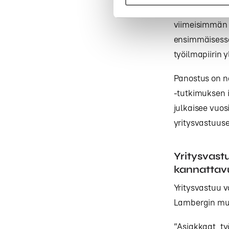
”Yli 140 Musti
viimeisimmän
ensimmäisess
työilmapiirin 
Panostus on nä
-tutkimuksen i
julkaisee vuos
yritysvastuuse
Yritysvast
kannattav
Yritysvastuu v
Lambergin mu
”Asiakkaat, työ