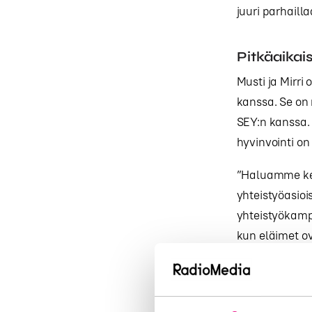
juuri parhaill
Pitkäaika
Musti ja Mirri
kanssa. Se on 
SEY:n kanssa.
hyvinvointi on
”Haluamme kes
yhteistyöasioi
yhteistyökampa
kun eläimet ov
sitoutua, ja n
Teot talon 