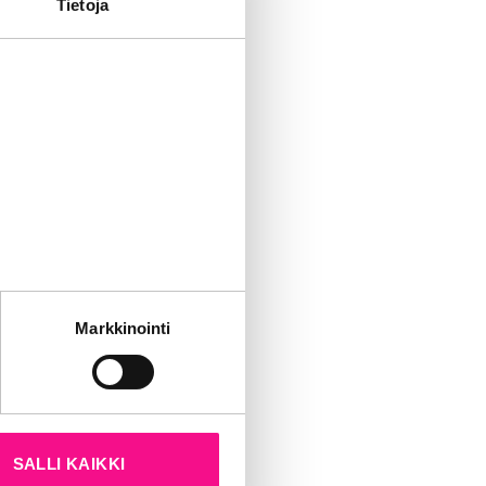
Tietoja
vipussien
ekologisen
iekkaa, ja SEY
vakuutusyhtiö
jestölle. Musti
issa, kuten
tät sivustoamme.
Markkinointi
kun olet käyttänyt heidän
 talon
ykseen on
ussaan. Myös
SALLI KAIKKI