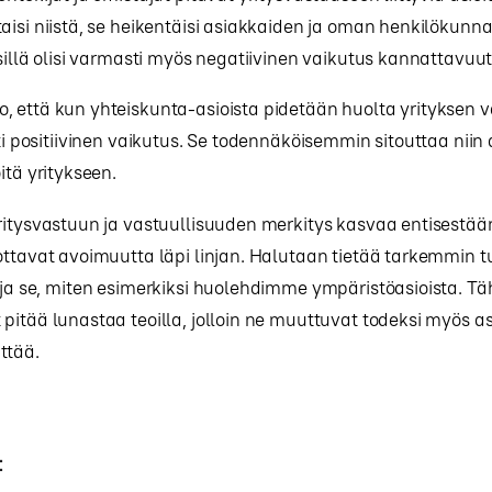
aisi niistä, se heikentäisi asiakkaiden ja oman henkilökunn
 sillä olisi varmasti myös negatiivinen vaikutus kannattavuu
 että kun yhteiskunta-asioista pidetään huolta yrityksen v
sti positiivinen vaikutus. Se todennäköisemmin sitouttaa niin
itä yritykseen.
ritysvastuun ja vastuullisuuden merkitys kasvaa entisestään
ottavat avoimuutta läpi linjan. Halutaan tietää tarkemmin t
 ja se, miten esimerkiksi huolehdimme ympäristöasioista. Täh
pitää lunastaa teoilla, jolloin ne muuttuvat todeksi myös as
ttää.
: