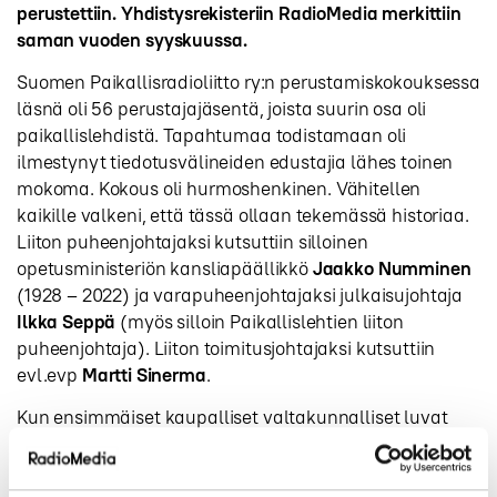
perustettiin. Yhdistysrekisteriin RadioMedia merkittiin
saman vuoden syyskuussa.
Suomen Paikallisradioliitto ry:n perustamiskokouksessa
läsnä oli 56 perustajajäsentä, joista suurin osa oli
paikallislehdistä. Tapahtumaa todistamaan oli
ilmestynyt tiedotusvälineiden edustajia lähes toinen
mokoma. Kokous oli hurmoshenkinen. Vähitellen
kaikille valkeni, että tässä ollaan tekemässä historiaa.
Liiton puheenjohtajaksi kutsuttiin silloinen
opetusministeriön kansliapäällikkö
Jaakko Numminen
(1928 – 2022) ja varapuheenjohtajaksi julkaisujohtaja
Ilkka Seppä
(myös silloin Paikallislehtien liiton
puheenjohtaja). Liiton toimitusjohtajaksi kutsuttiin
evl.evp
Martti Sinerma
.
Kun ensimmäiset kaupalliset valtakunnalliset luvat
myönnettiin, muutettiin vuonna 1997 liiton nimeksi
Suomen radioiden liitto. Vuonna 2010 liiton viralliseksi