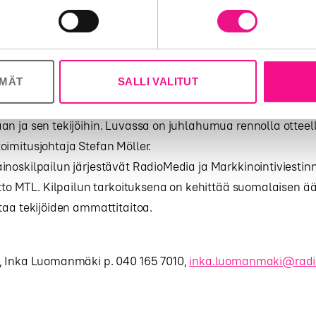
 tietoja muihin tietoihin, joita olet antanut heille tai joita on kerätty, 
 joka järjestetään Restaurant Pörssissä Helsingissä perjant
isenä vuonna Kaiku-palkinnot on jaettu RadioAwardsien yh
kinnon voittanut tiimi ja mainostajan edustaja lähtevät ke
mainosfestivaaleille.
ÖMÄT
SALLI VALITUT
taa Kaikulle jälleen aivan omat kemut – KaikuGaalassa 
n ja sen tekijöihin. Luvassa on juhlahumua rennolla otteell
imitusjohtaja Stefan Möller.
noskilpailun järjestävät RadioMedia ja Markkinointiviestin
itto MTL. Kilpailun tarkoituksena on kehittää suomalaisen
taa tekijöiden ammattitaitoa.
, Inka Luomanmäki p. 040 165 7010,
inka.luomanmaki@radi