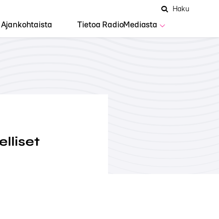
Hae
Avaa
Haku
Hakuken
sivustolta
haku
Ajankohtaista
Tietoa RadioMediasta
lliset