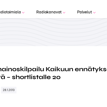
diotoimiala
Radiokanavat
Palvelut
inoskilpailu Kaikuun ennätykse
ä – shortlistalle 20
28.1.2013