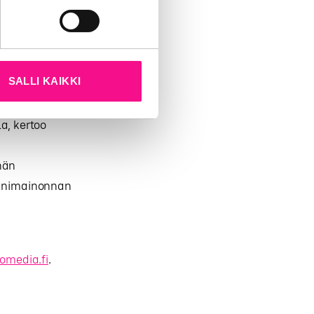
kun olet käyttänyt heidän
aina 8.3 2013.
teydessä.
säkuussa
SALLI KAIKKI
keskitymme
a, kertoo
nän
 äänimainonnan
omedia.fi
.