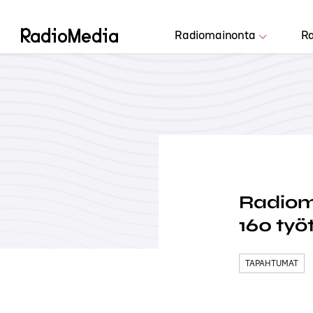
Radiomainonta
Ra
Radioma
160 työt
TAPAHTUMAT