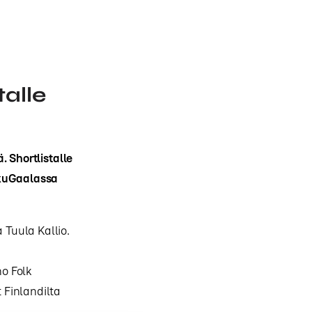
talle
 Shortlistalle
aikuGaalassa
Tuula Kallio.
o Folk
 Finlandilta