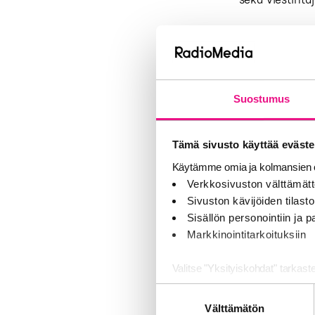
Kaiku-tuomaris
shortlistalle 
Kehitystä ka
Suostumus
– Onnistunut 
osasivat käytt
toimintaympär
Tämä sivusto käyttää eväste
voinut käyttä
Käytämme omia ja kolmansien o
Verkkosivuston välttämätt
KaikuGaala te
Sivuston kävijöiden tilastoi
Sisällön personointiin ja
Vuoden 2012 r
Markkinointitarkoituksiin
kategoriaan, j
Valitse "Yksityiskohdat" tarkast
ja Yhteiskunna
Suostumuksen
Jaamme sosiaalisen median, mai
Voittajat julk
Välttämätön
valinta