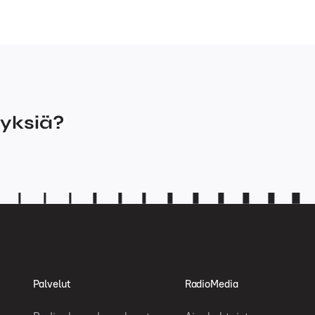
myksiä?
Palvelut
RadioMedia