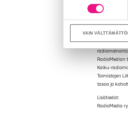
Kumppanimme voivat yhdistää näitä
KaikuGaalassa,
palvelujaan (esim. Google).
Kahtena edell
Kaikun pääpal
Cannes Lions -
VAIN VÄLTTÄMÄTT
– Haluamme an
radiomainontaa
RadioMedian to
Kaiku-radiomai
Toimistojen Li
tasoa ja kohot
Lisätiedot:
RadioMedia ry