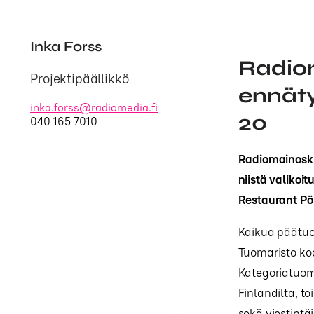
Inka Forss
Radiom
Projektipäällikkö
ennätyk
inka.forss@radiomedia.fi
20
040 165 7010
Radiomainoskil
niistä valikoi
Restaurant Pör
Kaikua päätuo
Tuomaristo koo
Kategoriatuom
Finlandilta, 
sekä viestintäj