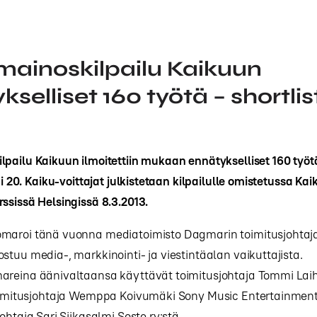
ainoskilpailu Kaikuun
selliset 160 työtä – shortlis
pailu Kaikuun ilmoitettiin mukaan ennätykselliset 160 työtä.
tui 20. Kaiku-voittajat julkistetaan kilpailulle omistetussa K
ssissä Helsingissä 8.3.2013.
maroi tänä vuonna mediatoimisto Dagmarin toimitusjohtaja 
stuu media-, markkinointi- ja viestintäalan vaikuttajista.
areina äänivaltaansa käyttävät toimitusjohtaja Tommi Laih
toimitusjohtaja Wemppa Koivumäki Sony Music Entertainment
ohtaja Sari Siikasalmi Soste ry:stä.