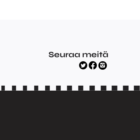
Seuraa meitä
facebook
twitter
instagram