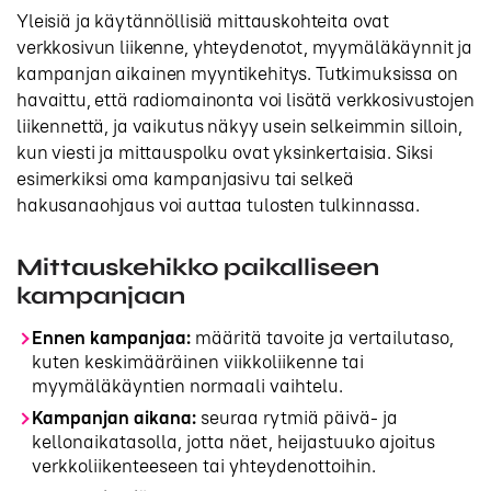
Yleisiä ja käytännöllisiä mittauskohteita ovat
verkkosivun liikenne, yhteydenotot, myymäläkäynnit ja
kampanjan aikainen myyntikehitys. Tutkimuksissa on
havaittu, että radiomainonta voi lisätä verkkosivustojen
liikennettä, ja vaikutus näkyy usein selkeimmin silloin,
kun viesti ja mittauspolku ovat yksinkertaisia. Siksi
esimerkiksi oma kampanjasivu tai selkeä
hakusanaohjaus voi auttaa tulosten tulkinnassa.
Mittauskehikko paikalliseen
kampanjaan
Ennen kampanjaa:
määritä tavoite ja vertailutaso,
kuten keskimääräinen viikkoliikenne tai
myymäläkäyntien normaali vaihtelu.
Kampanjan aikana:
seuraa rytmiä päivä- ja
kellonaikatasolla, jotta näet, heijastuuko ajoitus
verkkoliikenteeseen tai yhteydenottoihin.