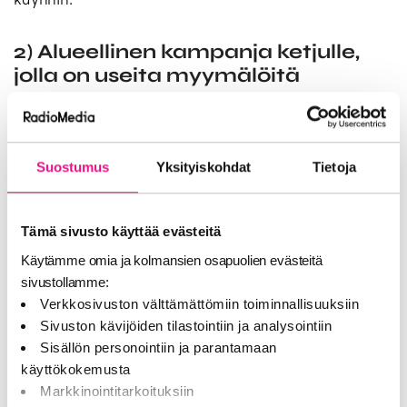
2) Alueellinen kampanja ketjulle,
jolla on useita myymälöitä
Monella toimijalla on tarve nostaa näkyvyyttä tietyissä
kaupungeissa ilman valtakunnallista painetta. Tällöin
radiokampanjan suunnittelu voi rakentua
Suostumus
Yksityiskohdat
Tietoja
alueklustereihin: sama luova idea, mutta
aluekohtainen loppu, jossa mainitaan lähimmät
toimipisteet tai paikallinen etu.
Tämä sivusto käyttää evästeitä
Käytämme omia ja kolmansien osapuolien evästeitä
3) Tapahtuma, messut tai
sivustollamme:
paikallinen tempaus
Verkkosivuston välttämättömiin toiminnallisuuksiin
Sivuston kävijöiden tilastointiin ja analysointiin
Tapahtumissa radio toimii sekä ennakkomarkkinointina
Sisällön personointiin ja parantamaan
että viime hetken muistuttajana. Hyvä käytäntö on
käyttökokemusta
rakentaa kampanja kahteen vaiheeseen: ensin tieto ja
Markkinointitarkoituksiin
kiinnostus, sitten muistutus ja ohjaus. Paikallinen peitto