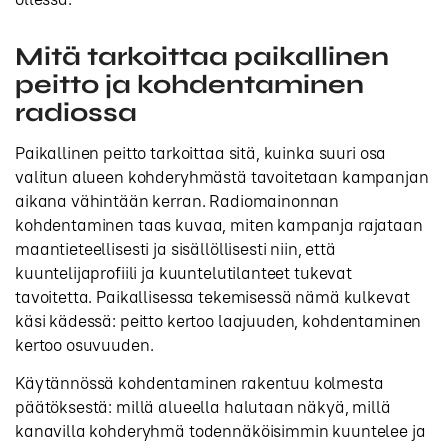
Mitä tarkoittaa paikallinen
peitto ja kohdentaminen
radiossa
Paikallinen peitto tarkoittaa sitä, kuinka suuri osa
valitun alueen kohderyhmästä tavoitetaan kampanjan
aikana vähintään kerran. Radiomainonnan
kohdentaminen taas kuvaa, miten kampanja rajataan
maantieteellisesti ja sisällöllisesti niin, että
kuuntelijaprofiili ja kuuntelutilanteet tukevat
tavoitetta. Paikallisessa tekemisessä nämä kulkevat
käsi kädessä: peitto kertoo laajuuden, kohdentaminen
kertoo osuvuuden.
Käytännössä kohdentaminen rakentuu kolmesta
päätöksestä: millä alueella halutaan näkyä, millä
kanavilla kohderyhmä todennäköisimmin kuuntelee ja