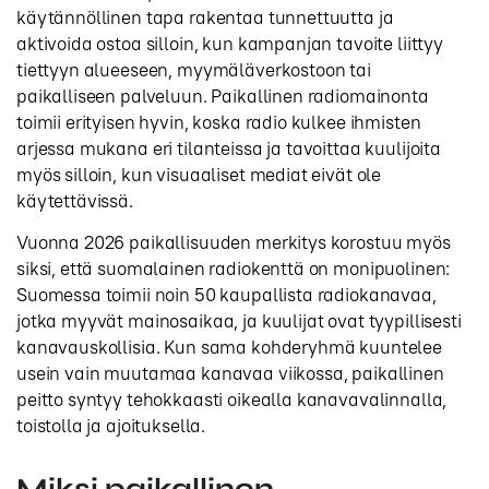
käytännöllinen tapa rakentaa tunnettuutta ja
aktivoida ostoa silloin, kun kampanjan tavoite liittyy
tiettyyn alueeseen, myymäläverkostoon tai
paikalliseen palveluun. Paikallinen radiomainonta
toimii erityisen hyvin, koska radio kulkee ihmisten
arjessa mukana eri tilanteissa ja tavoittaa kuulijoita
myös silloin, kun visuaaliset mediat eivät ole
käytettävissä.
Vuonna 2026 paikallisuuden merkitys korostuu myös
siksi, että suomalainen radiokenttä on monipuolinen:
Suomessa toimii noin 50 kaupallista radiokanavaa,
jotka myyvät mainosaikaa, ja kuulijat ovat tyypillisesti
kanavauskollisia. Kun sama kohderyhmä kuuntelee
usein vain muutamaa kanavaa viikossa, paikallinen
peitto syntyy tehokkaasti oikealla kanavavalinnalla,
toistolla ja ajoituksella.
Miksi paikallinen