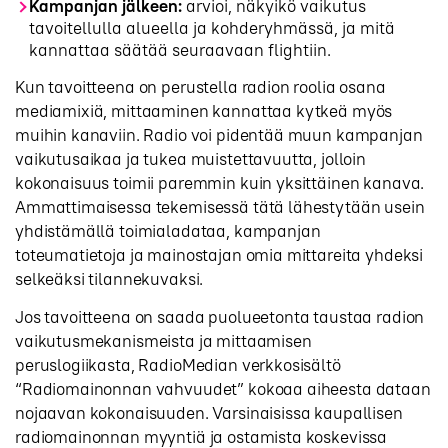
Kampanjan jälkeen:
arvioi, näkyikö vaikutus
tavoitellulla alueella ja kohderyhmässä, ja mitä
kannattaa säätää seuraavaan flightiin.
Kun tavoitteena on perustella radion roolia osana
mediamixiä, mittaaminen kannattaa kytkeä myös
muihin kanaviin. Radio voi pidentää muun kampanjan
vaikutusaikaa ja tukea muistettavuutta, jolloin
kokonaisuus toimii paremmin kuin yksittäinen kanava.
Ammattimaisessa tekemisessä tätä lähestytään usein
yhdistämällä toimialadataa, kampanjan
toteumatietoja ja mainostajan omia mittareita yhdeksi
selkeäksi tilannekuvaksi.
Jos tavoitteena on saada puolueetonta taustaa radion
vaikutusmekanismeista ja mittaamisen
peruslogiikasta, RadioMedian verkkosisältö
“Radiomainonnan vahvuudet” kokoaa aiheesta dataan
nojaavan kokonaisuuden. Varsinaisissa kaupallisen
radiomainonnan myyntiä ja ostamista koskevissa