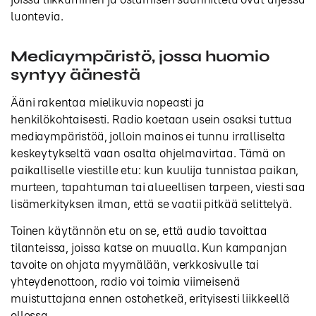
luontevia.
Mediaympäristö, jossa huomio
syntyy äänestä
Ääni rakentaa mielikuvia nopeasti ja
henkilökohtaisesti. Radio koetaan usein osaksi tuttua
mediaympäristöä, jolloin mainos ei tunnu irralliselta
keskeytykseltä vaan osalta ohjelmavirtaa. Tämä on
paikalliselle viestille etu: kun kuulija tunnistaa paikan,
murteen, tapahtuman tai alueellisen tarpeen, viesti saa
lisämerkityksen ilman, että se vaatii pitkää selittelyä.
Toinen käytännön etu on se, että audio tavoittaa
tilanteissa, joissa katse on muualla. Kun kampanjan
tavoite on ohjata myymälään, verkkosivulle tai
yhteydenottoon, radio voi toimia viimeisenä
muistuttajana ennen ostohetkeä, erityisesti liikkeellä
ollessa.