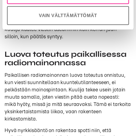
Kun tarve on reagoida nopeasti, esimerkiksi säätilaan,
sesonkiin tai alueelliseen kysyntäpiikkiin, radio tarjoaa
ketterän keinon aktivoida. Tällöin viestin pitää olla tiivis
VAIN VÄLTTÄMÄTTÖMÄT
ja konkreettinen. Toisto ja ajoitus ratkaisevat, jotta
kuulija kuulee viestin useammin kuin kerran juuri
silloin, kun päätös syntyy.
Luova toteutus paikallisessa
radiomainonnassa
Paikallisen radiomainonnan luova toteutus onnistuu,
kun viesti suunnitellaan kuuntelutilanteeseen, ei
pelkästään mainospintaan. Kuulija tekee usein jotain
muuta samalla, joten viestin pitää aueta nopeasti:
mikä hyöty, missä ja mitä seuraavaksi. Tämä ei tarkoita
yksinkertaistamista liikaa, vaan rakenteen
kirkastamista.
Hyvä nyrkkisääntö on rakentaa spotti niin, että