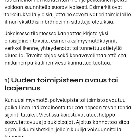
voidaan suunnitella suoraviivaisesti. Esimerkit ovat
tarkoituksella yleisiä, jotta ne soveltuvat eri toimialoille
ilman yksittäisiin brändeihin sidottuja oletuksia.
Jokaisessa tilanteessa kannattaa kirjata yksi
ensisijainen tavoite, esimerkiksi myymäläkäynnit,
verkkoliikenne, yhteydenotot tai tunnettuus tietyllä
alueella. Tavoite ohjaa sekä kanavavalintaa että sitä,
millainen paikallinen viesti kannattaa tuottaa.
1) Uuden toimipisteen avaus tai
laajennus
Kun uusi myymälä, palvelupiste tai toimisto avautuu,
paikallinen radiomainonta tarjoaa nopean tavan tehdä
sijainti tutuksi. Viestissä korostuvat alue, helppo
saavutettavuus ja aukioloajat. Ajoitus kannattaa sitoa
arjen liikkumishetkiin, jolloin kuulija voi suunnitella
käynnin.