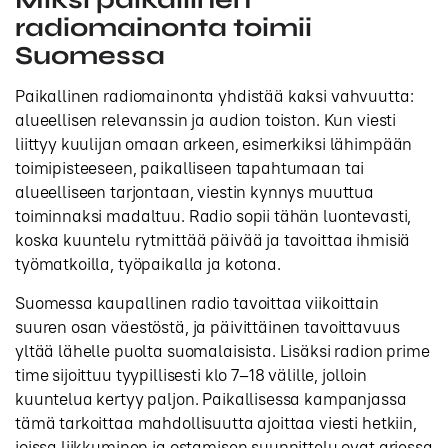
radiomainonta toimii
Suomessa
Paikallinen radiomainonta yhdistää kaksi vahvuutta:
alueellisen relevanssin ja audion toiston. Kun viesti
liittyy kuulijan omaan arkeen, esimerkiksi lähimpään
toimipisteeseen, paikalliseen tapahtumaan tai
alueelliseen tarjontaan, viestin kynnys muuttua
toiminnaksi madaltuu. Radio sopii tähän luontevasti,
koska kuuntelu rytmittää päivää ja tavoittaa ihmisiä
työmatkoilla, työpaikalla ja kotona.
Suomessa kaupallinen radio tavoittaa viikoittain
suuren osan väestöstä, ja päivittäinen tavoittavuus
yltää lähelle puolta suomalaisista. Lisäksi radion prime
time sijoittuu tyypillisesti klo 7–18 välille, jolloin
kuuntelua kertyy paljon. Paikallisessa kampanjassa
tämä tarkoittaa mahdollisuutta ajoittaa viesti hetkiin,
joissa liikkuminen ja ostamisen suunnittelu ovat arjessa