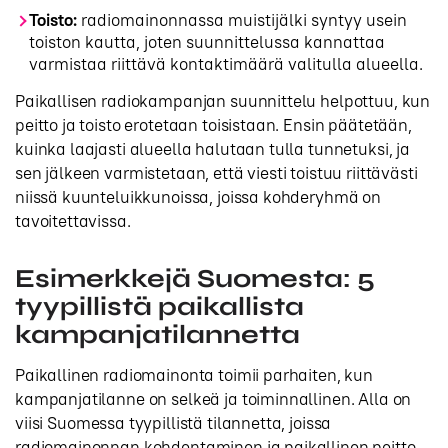
Toisto:
radiomainonnassa muistijälki syntyy usein
toiston kautta, joten suunnittelussa kannattaa
varmistaa riittävä kontaktimäärä valitulla alueella.
Paikallisen radiokampanjan suunnittelu helpottuu, kun
peitto ja toisto erotetaan toisistaan. Ensin päätetään,
kuinka laajasti alueella halutaan tulla tunnetuksi, ja
sen jälkeen varmistetaan, että viesti toistuu riittävästi
niissä kuunteluikkunoissa, joissa kohderyhmä on
tavoitettavissa.
Esimerkkejä Suomesta: 5
tyypillistä paikallista
kampanjatilannetta
Paikallinen radiomainonta toimii parhaiten, kun
kampanjatilanne on selkeä ja toiminnallinen. Alla on
viisi Suomessa tyypillistä tilannetta, joissa
radiomainonnan kohdentaminen ja paikallinen peitto