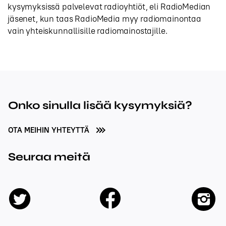
kysymyksissä palvelevat radioyhtiöt, eli RadioMedian
jäsenet, kun taas RadioMedia myy radiomainontaa
vain yhteiskunnallisille radiomainostajille.
Onko sinulla lisää kysymyksiä?
OTA MEIHIN YHTEYTTÄ
Seuraa meitä
facebook
twitter
insta