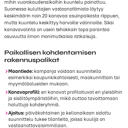
mihin vuorokaudenaikoihin kuuntelu painottuu.
Suomessa kuluttajien vastaanottimista löytyy
keskimäärin noin 20 kanavaa asuinpaikasta riippuen,
mutta kuuntelu keskittyy harvoille valinnoille. Siksi
kanavavalinta on usein tehokkain tapa parantaa
osuvuutta ilman monimutkaisia ratkaisuja.
Paikallisen kohdentamisen
rakennuspalikat
Maantiede:
kampanja voidaan suunnitella
esimerkiksi kaupunkikohtaisesti, maakunnittain tai
myymäläalueiden mukaan.
Kanavaprofiili:
eri kanavat profiloituvat eri yleisöihin
ja sisältöympäristöihin, mikä auttaa tavoittamaan
haluttuja kohderyhmiä.
Ajoitus:
päiväkohtainen ja kellonaikaan sidottu
suunnittelu tukee tilanteita, joissa kuulija on
vastaanottavaisimmillaan.