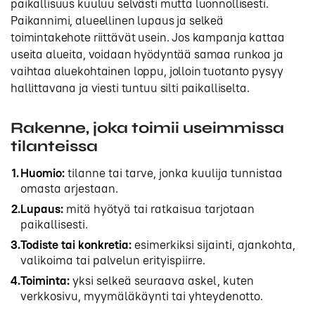
paikallisuus kuuluu selvästi mutta luonnollisesti.
Paikannimi, alueellinen lupaus ja selkeä
toimintakehote riittävät usein. Jos kampanja kattaa
useita alueita, voidaan hyödyntää samaa runkoa ja
vaihtaa aluekohtainen loppu, jolloin tuotanto pysyy
hallittavana ja viesti tuntuu silti paikalliselta.
Rakenne, joka toimii useimmissa
tilanteissa
Huomio:
tilanne tai tarve, jonka kuulija tunnistaa
omasta arjestaan.
Lupaus:
mitä hyötyä tai ratkaisua tarjotaan
paikallisesti.
Todiste tai konkretia:
esimerkiksi sijainti, ajankohta,
valikoima tai palvelun erityispiirre.
Toiminta:
yksi selkeä seuraava askel, kuten
verkkosivu, myymäläkäynti tai yhteydenotto.