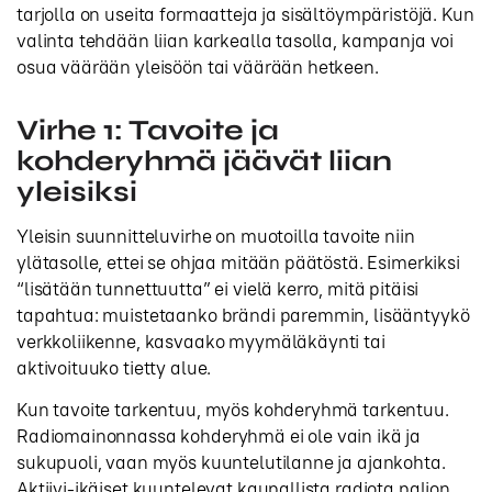
tarjolla on useita formaatteja ja sisältöympäristöjä. Kun
valinta tehdään liian karkealla tasolla, kampanja voi
osua väärään yleisöön tai väärään hetkeen.
Virhe 1: Tavoite ja
kohderyhmä jäävät liian
yleisiksi
Yleisin suunnitteluvirhe on muotoilla tavoite niin
ylätasolle, ettei se ohjaa mitään päätöstä. Esimerkiksi
“lisätään tunnettuutta” ei vielä kerro, mitä pitäisi
tapahtua: muistetaanko brändi paremmin, lisääntyykö
verkkoliikenne, kasvaako myymäläkäynti tai
aktivoituuko tietty alue.
Kun tavoite tarkentuu, myös kohderyhmä tarkentuu.
Radiomainonnassa kohderyhmä ei ole vain ikä ja
sukupuoli, vaan myös kuuntelutilanne ja ajankohta.
Aktiivi-ikäiset kuuntelevat kaupallista radiota paljon