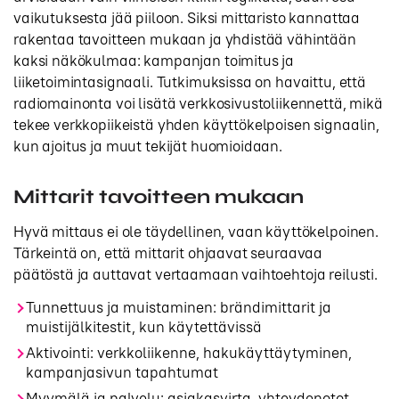
vaikutuksesta jää piiloon. Siksi mittaristo kannattaa
rakentaa tavoitteen mukaan ja yhdistää vähintään
kaksi näkökulmaa: kampanjan toimitus ja
liiketoimintasignaali. Tutkimuksissa on havaittu, että
radiomainonta voi lisätä verkkosivustoliikennettä, mikä
tekee verkkopiikeistä yhden käyttökelpoisen signaalin,
kun ajoitus ja muut tekijät huomioidaan.
Mittarit tavoitteen mukaan
Hyvä mittaus ei ole täydellinen, vaan käyttökelpoinen.
Tärkeintä on, että mittarit ohjaavat seuraavaa
päätöstä ja auttavat vertaamaan vaihtoehtoja reilusti.
Tunnettuus ja muistaminen: brändimittarit ja
muistijälkitestit, kun käytettävissä
Aktivointi: verkkoliikenne, hakukäyttäytyminen,
kampanjasivun tapahtumat
Myymälä ja palvelu: asiakasvirta, yhteydenotot,