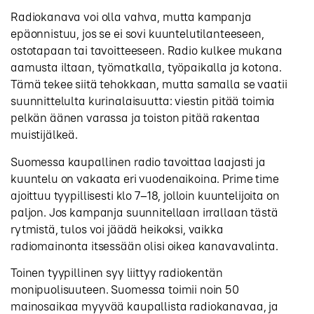
Radiokanava voi olla vahva, mutta kampanja
epäonnistuu, jos se ei sovi kuuntelutilanteeseen,
ostotapaan tai tavoitteeseen. Radio kulkee mukana
aamusta iltaan, työmatkalla, työpaikalla ja kotona.
Tämä tekee siitä tehokkaan, mutta samalla se vaatii
suunnittelulta kurinalaisuutta: viestin pitää toimia
pelkän äänen varassa ja toiston pitää rakentaa
muistijälkeä.
Suomessa kaupallinen radio tavoittaa laajasti ja
kuuntelu on vakaata eri vuodenaikoina. Prime time
ajoittuu tyypillisesti klo 7–18, jolloin kuuntelijoita on
paljon. Jos kampanja suunnitellaan irrallaan tästä
rytmistä, tulos voi jäädä heikoksi, vaikka
radiomainonta itsessään olisi oikea kanavavalinta.
Toinen tyypillinen syy liittyy radiokentän
monipuolisuuteen. Suomessa toimii noin 50
mainosaikaa myyvää kaupallista radiokanavaa, ja