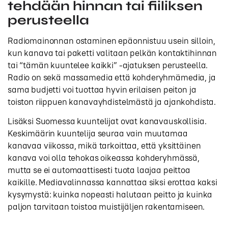
tehdään hinnan tai fiiliksen
perusteella
Radiomainonnan ostaminen epäonnistuu usein silloin,
kun kanava tai paketti valitaan pelkän kontaktihinnan
tai “tämän kuuntelee kaikki” -ajatuksen perusteella.
Radio on sekä massamedia että kohderyhmämedia, ja
sama budjetti voi tuottaa hyvin erilaisen peiton ja
toiston riippuen kanavayhdistelmästä ja ajankohdista.
Lisäksi Suomessa kuuntelijat ovat kanavauskollisia.
Keskimäärin kuuntelija seuraa vain muutamaa
kanavaa viikossa, mikä tarkoittaa, että yksittäinen
kanava voi olla tehokas oikeassa kohderyhmässä,
mutta se ei automaattisesti tuota laajaa peittoa
kaikille. Mediavalinnassa kannattaa siksi erottaa kaksi
kysymystä: kuinka nopeasti halutaan peitto ja kuinka
paljon tarvitaan toistoa muistijäljen rakentamiseen.