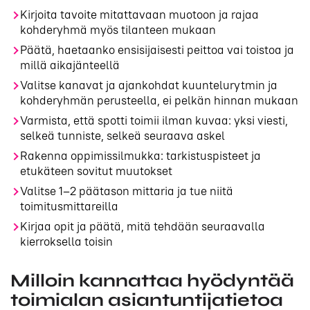
Kirjoita tavoite mitattavaan muotoon ja rajaa
kohderyhmä myös tilanteen mukaan
Päätä, haetaanko ensisijaisesti peittoa vai toistoa ja
millä aikajänteellä
Valitse kanavat ja ajankohdat kuuntelurytmin ja
kohderyhmän perusteella, ei pelkän hinnan mukaan
Varmista, että spotti toimii ilman kuvaa: yksi viesti,
selkeä tunniste, selkeä seuraava askel
Rakenna oppimissilmukka: tarkistuspisteet ja
etukäteen sovitut muutokset
Valitse 1–2 päätason mittaria ja tue niitä
toimitusmittareilla
Kirjaa opit ja päätä, mitä tehdään seuraavalla
kierroksella toisin
Milloin kannattaa hyödyntää
toimialan asiantuntijatietoa