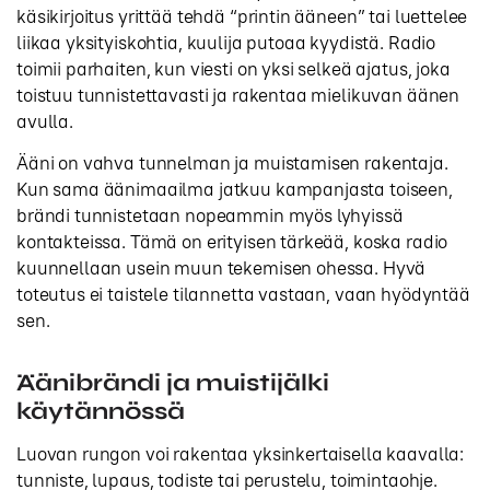
käsikirjoitus yrittää tehdä “printin ääneen” tai luettelee
liikaa yksityiskohtia, kuulija putoaa kyydistä. Radio
toimii parhaiten, kun viesti on yksi selkeä ajatus, joka
toistuu tunnistettavasti ja rakentaa mielikuvan äänen
avulla.
Ääni on vahva tunnelman ja muistamisen rakentaja.
Kun sama äänimaailma jatkuu kampanjasta toiseen,
brändi tunnistetaan nopeammin myös lyhyissä
kontakteissa. Tämä on erityisen tärkeää, koska radio
kuunnellaan usein muun tekemisen ohessa. Hyvä
toteutus ei taistele tilannetta vastaan, vaan hyödyntää
sen.
Äänibrändi ja muistijälki
käytännössä
Luovan rungon voi rakentaa yksinkertaisella kaavalla:
tunniste, lupaus, todiste tai perustelu, toimintaohje.