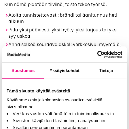
Kun nämä pidetään tiiviinä, toisto tekee työnsä.
Aloita tunnistettavasti: brändi tai äänitunnus heti
alkuun
Pidä yksi pääviesti: yksi hyöty, yksi tarjous tai yksi
syy uskoa
Anna selkeä seuraava askel: verkkosivu, myymälä,
kampanjakoodi tai ajankohta
Virhe 4: Kampanja ajoitetaan
Suostumus
Yksityiskohdat
Tietoja
ilman oppimissilmukkaa
Moni kampanja ajoitetaan kalenterin mukaan, ei
Tämä sivusto käyttää evästeitä
oppimisen mukaan. Radiomainonta toimii toiston
Käytämme omia ja kolmansien osapuolien evästeitä
kautta, mutta tehokkuus paranee, kun kampanjaa
sivustollamme:
seurataan ja säädetään. Ilman oppimissilmukkaa
Verkkosivuston välttämättömiin toiminnallisuuksiin
sama virhe toistuu: spotti pyörii, mutta viesti ei
Sivuston kävijöiden tilastointiin ja analysointiin
terävöidy eikä ajoitus parane.
Sisällön personointiin ja parantamaan