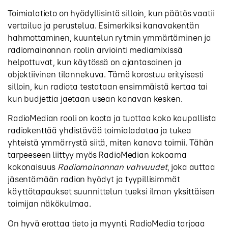
Toimialatieto on hyödyllisintä silloin, kun päätös vaatii
vertailua ja perustelua. Esimerkiksi kanavakentän
hahmottaminen, kuuntelun rytmin ymmärtäminen ja
radiomainonnan roolin arviointi mediamixissä
helpottuvat, kun käytössä on ajantasainen ja
objektiivinen tilannekuva. Tämä korostuu erityisesti
silloin, kun radiota testataan ensimmäistä kertaa tai
kun budjettia jaetaan usean kanavan kesken.
RadioMedian rooli on koota ja tuottaa koko kaupallista
radiokenttää yhdistävää toimialadataa ja tukea
yhteistä ymmärrystä siitä, miten kanava toimii. Tähän
tarpeeseen liittyy myös RadioMedian kokoama
kokonaisuus
Radiomainonnan vahvuudet
, joka auttaa
jäsentämään radion hyödyt ja tyypillisimmät
käyttötapaukset suunnittelun tueksi ilman yksittäisen
toimijan näkökulmaa.
On hyvä erottaa tieto ja myynti. RadioMedia tarjoaa