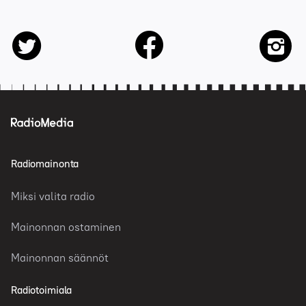
facebook
twitter
insta
Radiomainonta
Miksi valita radio
Mainonnan ostaminen
Mainonnan säännöt
Radiotoimiala