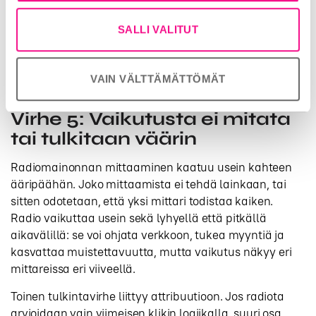
perusmittarit nopeasti
Puoliväli: säädä ajoitusta, kanavapainotusta tai
SALLI VALITUT
viestiä
Loppuanalyysi: kirjaa opit seuraavaa kampanjaa
varten
VAIN VÄLTTÄMÄTTÖMÄT
Virhe 5: Vaikutusta ei mitata
tai tulkitaan väärin
Radiomainonnan mittaaminen kaatuu usein kahteen
ääripäähän. Joko mittaamista ei tehdä lainkaan, tai
sitten odotetaan, että yksi mittari todistaa kaiken.
Radio vaikuttaa usein sekä lyhyellä että pitkällä
aikavälillä: se voi ohjata verkkoon, tukea myyntiä ja
kasvattaa muistettavuutta, mutta vaikutus näkyy eri
mittareissa eri viiveellä.
Toinen tulkintavirhe liittyy attribuutioon. Jos radiota
arvioidaan vain viimeisen klikin logiikalla, suuri osa