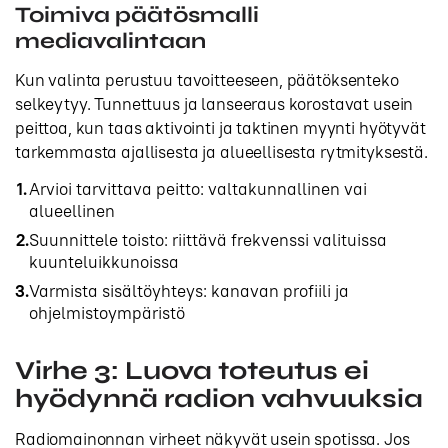
Toimiva päätösmalli
mediavalintaan
Kun valinta perustuu tavoitteeseen, päätöksenteko
selkeytyy. Tunnettuus ja lanseeraus korostavat usein
peittoa, kun taas aktivointi ja taktinen myynti hyötyvät
tarkemmasta ajallisesta ja alueellisesta rytmityksestä.
Arvioi tarvittava peitto: valtakunnallinen vai
alueellinen
Suunnittele toisto: riittävä frekvenssi valituissa
kuunteluikkunoissa
Varmista sisältöyhteys: kanavan profiili ja
ohjelmistoympäristö
Virhe 3: Luova toteutus ei
hyödynnä radion vahvuuksia
Radiomainonnan virheet näkyvät usein spotissa. Jos