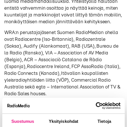
luomia mediamahdollisuuksia. Yhteistyöllä halutaan
entistä vahvemmin osoittaa ja näyttää keinoja, miten
kuuntelijat ja markkinoijat voivat liittyä tämän mobiilin,
monikäyttöisen median jännittävään kehitykseen.
WRA:n perustajajäsenet Suomen RadioMedian ohella
ovat Radiocentre (Iso-Britannia), Radiozentrale
(Saksa), Audify (Alankomaat), RAB (USA), Bureau de
la Radio (Ranska), VIA – Association of AV Media
(Belgia), ACR – Associaciò Catalana de Ràdio
(Espanja), Radiocentre Ireland, FCP AssoRadio (Italia),
Radio Connects (Kanada), Itävallan kaupallisten
yleisradioyhtiöiden liitto (VÖP), Commercial Radio
Australia sekä egta – International Association of TV &
Radio Sales houses.
Lucy Barrett
, Radiocentren UK:n asiakasjohtaja, on
valittu uuden organisaation presidentiksi. Hän edustaa
Allianssia ulkopuolisille sidosryhmille ja ohjaa ryhmän
Suostumus
Yksityiskohdat
Tietoja
toimintaa.
Caroline Gianias,
Kanadan Radio Connectsin