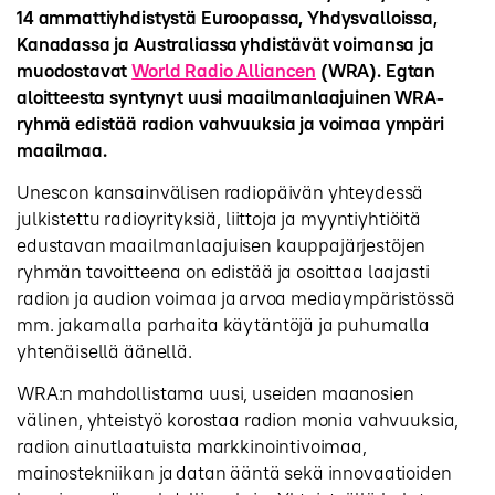
14 ammattiyhdistystä Euroopassa, Yhdysvalloissa,
Kanadassa ja Australiassa yhdistävät voimansa ja
muodostavat
World Radio Alliancen
(WRA). Egtan
aloitteesta syntynyt uusi maailmanlaajuinen WRA-
ryhmä edistää radion vahvuuksia ja voimaa ympäri
maailmaa.
Unescon kansainvälisen radiopäivän yhteydessä
julkistettu radioyrityksiä, liittoja ja myyntiyhtiöitä
edustavan maailmanlaajuisen kauppajärjestöjen
ryhmän tavoitteena on edistää ja osoittaa laajasti
radion ja audion voimaa ja arvoa mediaympäristössä
mm. jakamalla parhaita käytäntöjä ja puhumalla
yhtenäisellä äänellä.
WRA:n mahdollistama uusi, useiden maanosien
välinen, yhteistyö korostaa radion monia vahvuuksia,
radion ainutlaatuista markkinointivoimaa,
mainostekniikan ja datan ääntä sekä innovaatioiden