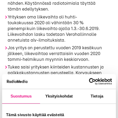
nähden. Käytännössä radiotoimiala täyttää
tämän edellytyksen.
Yrityksen oma liikevaihto oli huhti-
toukokuussa 2020 oli vähintään 30 %
pienempi kuin liikevaihto ajalla 1.3.-30.6.2019.
Liikevaihdon lasku todetaan Verohallinnolle
annetuista alv-ilmoituksista.
Jos yritys on perustettu vuoden 2019 kesäkuun
jälkeen, liikevaihtoa verrattaisiin vuoden 2020
tammi-helmikuun myynnin keskiarvoon.
Tukea saisi yrityksen kiinteiden kustannusten ja
palkkakustannusten perusteella. Korvaukseen
oikeuttavat kiinteät kulut voivat olla enintään
puolet yrityksen vertailukauden keskimääräisestä
liikevaihdosta.
Suostumus
Yksityiskohdat
Tietoja
Kustannustukea voisi hakea vaikka yritys olisi jo
saanut muita suoria tukia koronatilanteessa. Nämä
tuet vähennettäisiin kustannustuesta. Kuntien
myöntämä yksinyrittäjien koronatuki
Tämä sivusto käyttää evästeitä