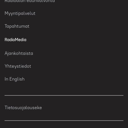
Radioalan edunvalvonta
Myyntipalvelut
Tapahtumat
RadioMedia
Ajankohtaista
Yhteystiedot
In English
Tietosuojalauseke