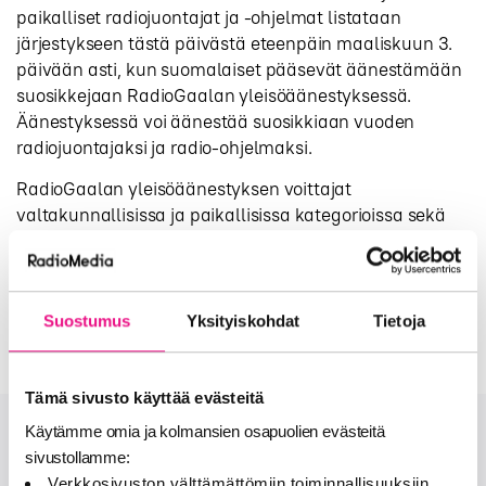
paikalliset radiojuontajat ja -ohjelmat listataan
järjestykseen tästä päivästä eteenpäin maaliskuun 3.
päivään asti, kun suomalaiset pääsevät äänestämään
suosikkejaan RadioGaalan yleisöäänestyksessä.
Äänestyksessä voi äänestää suosikkiaan vuoden
radiojuontajaksi ja radio-ohjelmaksi.
RadioGaalan yleisöäänestyksen voittajat
valtakunnallisissa ja paikallisissa kategorioissa sekä
radiotoimialan RadioAwards-palkinnot jaetaan
RadioGaalassa Helsingin Messukeskuksessa 12.4.2024.
Äänestä tästä
Suostumus
Yksityiskohdat
Tietoja
Tämä sivusto käyttää evästeitä
Käytämme omia ja kolmansien osapuolien evästeitä
sivustollamme:
Onko sinulla lisää kysymyksiä?
Verkkosivuston välttämättömiin toiminnallisuuksiin