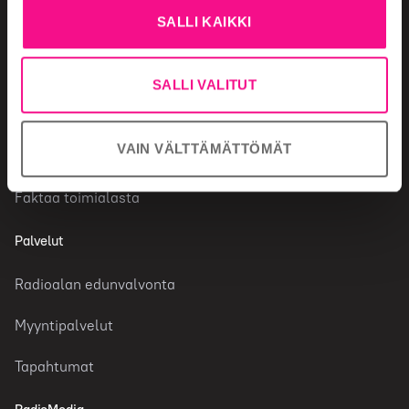
SALLI KAIKKI
Mainonnan säännöt
Radiotoimiala
SALLI VALITUT
Radiokanavat
VAIN VÄLTTÄMÄTTÖMÄT
Tutkimustietoa radiosta
Faktaa toimialasta
Palvelut
Radioalan edunvalvonta
Myyntipalvelut
Tapahtumat