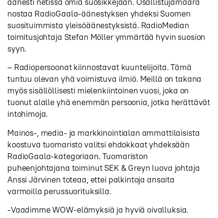
äänesti netissä omia suosikkejaan. Osallistujamäärä
nostaa RadioGaala-äänestyksen yhdeksi Suomen
suosituimmista yleisöäänestyksistä. RadioMedian
toimitusjohtaja Stefan Möller ymmärtää hyvin suosion
syyn.
– Radiopersoonat kiinnostavat kuuntelijoita. Tämä
tuntuu olevan yhä voimistuva ilmiö. Meillä on takana
myös sisällöllisesti mielenkiintoinen vuosi, joka on
tuonut alalle yhä enemmän persoonia, jotka herättävät
intohimoja.
Mainos-, media- ja markkinointialan ammattilaisista
koostuva tuomaristo valitsi ehdokkaat yhdeksään
RadioGaala-kategoriaan. Tuomariston
puheenjohtajana toiminut SEK & Greyn luova johtaja
Anssi Järvinen toteaa, ettei palkintoja ansaita
varmoilla perussuorituksilla.
-Vaadimme WOW-elämyksiä ja hyviä oivalluksia.