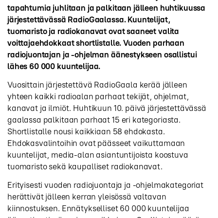
tapahtumia juhlitaan ja palkitaan jälleen huhtikuussa
järjestettävässä RadioGaalassa. Kuuntelijat,
tuomaristo ja radiokanavat ovat saaneet valita
voittajaehdokkaat shortlistalle. Vuoden parhaan
radiojuontajan ja -ohjelman äänestykseen osallistui
lähes 60 000 kuuntelijaa.
Vuosittain järjestettävä RadioGaala kerää jälleen
yhteen kaikki radioalan parhaat tekijät, ohjelmat,
kanavat ja ilmiöt. Huhtikuun 10. päivä järjestettävässä
gaalassa palkitaan parhaat 15 eri kategoriasta.
Shortlistalle nousi kaikkiaan 58 ehdokasta.
Ehdokasvalintoihin ovat päässeet vaikuttamaan
kuuntelijat, media-alan asiantuntijoista koostuva
tuomaristo sekä kaupalliset radiokanavat.
Erityisesti vuoden radiojuontaja ja -ohjelmakategoriat
herättivät jälleen kerran yleisössä valtavan
kiinnostuksen. Ennätykselliset 60 000 kuuntelijaa