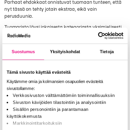
Parhaat ehdokkaat onnistuvat tuomaan tunteen, että
nyt tässä on tehty jotain ekstraa, eikä vain
perusduunia.
Tuomaristo löysi jokaisesta kategoriasta yksimielisesti
ehdokkaita, jotka olivat onnistuneet ravisuttamaan
perinteisiä tapoja uudella raikkaalla tavalla. Järvinen
kuitenkin muistuttaa, että radiotoimijoiden on
Suostumus
Yksityiskohdat
Tietoja
muistettava pysyä mukana muuttuvassa maailmassa.
– On mielenkiintoista nähdä, miten radio tulee
laajenemaan mediana. Nyt on jo selvästi nähtävissä,
Tämä sivusto käyttää evästeitä
että askeleita uusille alueille on uskallettu ottaa,
Käytämme omia ja kolmansien osapuolien evästeitä
Järvinen toteaa RadioGaalan ehdokkaista.
sivustollamme:
Verkkosivuston välttämättömiin toiminnallisuuksiin
Lisätietoja:
Sivuston kävijöiden tilastointiin ja analysointiin
RadioMedia ry, Inka Luomanmäki
Sisällön personointiin ja parantamaan
p. 040 165 7010,
inka.luomanmaki@radiomedia.fi
käyttökokemusta
RadioMedia on kaupallisten radioiden kattojärjestö,
Markkinointitarkoituksiin
johon kuuluvat lähes kaikki suomalaiset kaupalliset