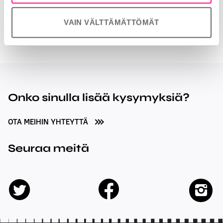
inka.forss@radiomedia.fi
040 165 7010
VAIN VÄLTTÄMÄTTÖMÄT
Onko sinulla lisää kysymyksiä?
OTA MEIHIN YHTEYTTÄ
Seuraa meitä
facebook
twitter
insta