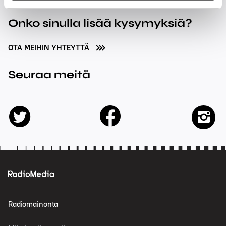
Onko sinulla lisää kysymyksiä?
OTA MEIHIN YHTEYTTÄ
Seuraa meitä
facebook
twitter
insta
Radiomainonta