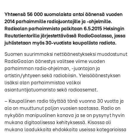
Yhteensä 56 000 suomalaista antoi äänensä vuoden
2014 parhaimmille radiojuontajille ja -ohjelmille.
Radioalan parhaimmisto palkitaan 6.5.2015 Helsingin
Rautatientorilla järjestettävässä RadioGaalassa, jossa
juhlistetaan myös 30-vuotista kaupallista radiota.
Suomen suurimmaksi nettiäänestykseksi muodostunut
RadioGaalan äänestys valitsee viime vuoden
parhaimman radio-ohjelman, -juontajan ja
artistin/yhtyeen sekä radiobiisin. Yleisöäänestyksen
lisäksi alan parhaimmistoa valikoi
asiantuntijatuomaristo sekä radioasemat.
– Kaupallinen radio täyttää tänä vuonna 30 vuotta ja
ala on muuttunut paljon vuosien saatossa. Radio on
nykyään monipuolinen kanava ja se on pysynyt hyvin
mukana digitaalisessa kehityksessä. Kisassa oli
mukana laadukkaita ehdokkaita useissa kategorioissa