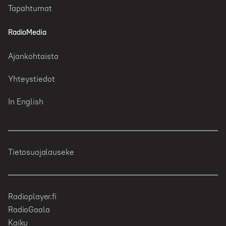
Tapahtumat
RadioMedia
Ajankohtaista
Yhteystiedot
In English
Tietosuojalauseke
Radioplayer.fi
RadioGaala
Kaiku