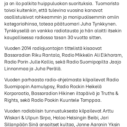
ja on ilo palkita huippuluokan suorituksia. Tuomaristo
toivoi kuitenkin, että tulevina vuosina kanavat
osallistuisivat rohkeammin ja monipuolisemmin omiin
kategorioihinsa, toteaa päätuomari Juha Tynkkynen.
Tynkkysellä on vankka radiotausta ja hän aloitti itsekin
kaupallisessa radiossa tasan 30 vuotta sitten.
Vuoden 2014 radiojuontajan tittelistä kisaavat
Bassoradion Riku Rantala, Radio Mikkelin Ali Elkharam,
Radio Porin Julle Kallio, sekä Radio Suomipopilta Jaajo
Linnonmaa ja Juha Perälä.
Vuoden parhaasta radio-ohjelmasta kilpailevat Radio
Suomipopin Aamulypsy, Radio Rockin Heikelä
Korporaatio, Bassoradion Hikinen iltapäivä ja Truths &
Rights, sekä Radio Pookin Kuuntele Tomppaa.
Vuoden radiobiisin tunnustuksesta kilpailevat Arttu
Wiskari & Ulpun Sirpa, Haloo Helsingin Beibi, Jari
Sillanpään Sinä ansaitset kultaa, Jonne Aaronin Yksin