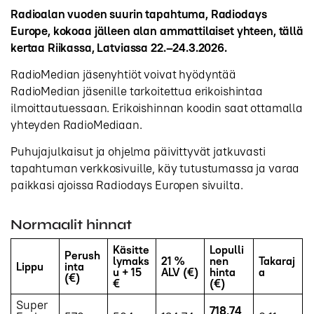
Radioalan vuoden suurin tapahtuma, Radiodays
Europe, kokoaa jälleen alan ammattilaiset yhteen, tällä
kertaa Riikassa, Latviassa 22.–24.3.2026.
RadioMedian jäsenyhtiöt voivat hyödyntää
RadioMedian jäsenille tarkoitettua erikoishintaa
ilmoittautuessaan. Erikoishinnan koodin saat ottamalla
yhteyden RadioMediaan.
Puhujajulkaisut ja ohjelma päivittyvät jatkuvasti
tapahtuman verkkosivuille, käy tutustumassa ja varaa
paikkasi ajoissa Radiodays Europen sivuilta.
Normaalit hinnat
Käsitte
Lopulli
Perush
lymaks
21 %
nen
Takaraj
Lippu
inta
u + 15
ALV (€)
hinta
a
(€)
€
(€)
Super
718,74