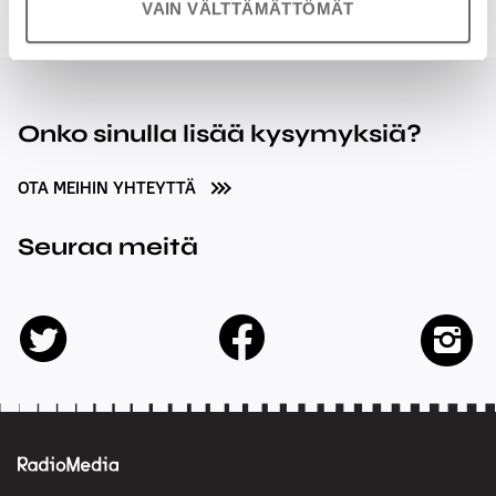
VAIN VÄLTTÄMÄTTÖMÄT
Onko sinulla lisää kysymyksiä?
OTA MEIHIN YHTEYTTÄ
Seuraa meitä
facebook
twitter
insta