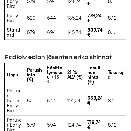
Early
579
594
124,74
8.11.
€
Bird
Early
779,24
629
644
135,24
8.12.
Bird
€
Stand
839,74
679
694
145,74
8.1.
ard
€
RadioMedian jäsenten erikoishinnat
Käsitte
Lopulli
Perush
lymaks
21 %
nen
Takaraj
Lippu
inta
u + 15
ALV (€)
hinta
a
(€)
€
(€)
Partne
r
658,24
Super
529
544
114,24
8.11.
€
Early
Bird
Partne
718,74
r Early
579
594
124,74
8.12.
€
Bird