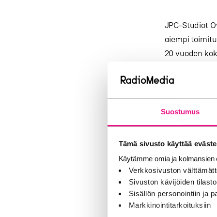
JPC-Studiot Oy
aiempi toimitu
20 vuoden kok
työskennellyt 
Media, Sanom
”JPC on saatet
Suostumus
toimijaksi. On
seurantajärjes
Tämä sivusto käyttää eväste
jatkaa JPC:n 
Käytämme omia ja kolmansien o
31.8.2013 asti
Verkkosivuston välttämätt
toimitusjohtaj
Sivuston kävijöiden tilastoi
Sisällön personointiin ja
Jari Öystilä v
Markkinointitarkoituksiin
menestyksekkä