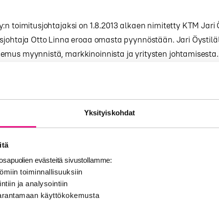
:n toimitusjohtajaksi on 1.8.2013 alkaen nimitetty KTM Jari 
sjohtaja Otto Linna eroaa omasta pyynnöstään. Jari Öystiläl
emus myynnistä, markkinoinnista ja yritysten johtamisesta
johtotehtävissä useissa media- ja teknologia-alan yrityksis
aWSOY, Sonera, JCDecaux, Marketmedia).
tu paikallisesta erikoisosaajasta kovaan kasvuun ja kansai
Yksityiskohdat
 tullut aika minun tehdä sama omille yrityksilleni langattom
telmien ja tekstiilimaahantuonnin toimialoilla”, kertoo Otto 
itä
omistajayhtiön Pohjois-Satakunnan Viestintä Oy:n toimitusj
sapuolien evästeitä sivustollamme:
. Jari Öystilä toimii 1.9.2013 alkaen myös Pohjois-Satakunnan
ömiin toiminnallisuuksiin
ana.
ntiin ja analysointiin
 parantamaan käyttökokemusta
alottaa yhtiön tulevaisuuden suunnitelmia: ”JPC-Studioilla
ät 20 vuotta kotimaan markkinoilla ja vahva asema kaupp