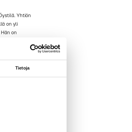
Öystilä. Yhtiön
lä on yli
. Hän on
sä (Alma
nväliseksi
Tietoja
ien
Linna. Linna
ohtajana
 Viestintä Oy:n
 on takanaan
akeskuksissa.