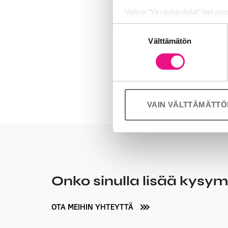
Huippuunsa keh
Valitse "Yksityiskohdat" tarkast
lähivuosien a
Suostumuksen
useisiin eri m
Jaamme sosiaalisen median, mai
Välttämätön
valinta
Kumppanimme voivat yhdistää näitä
maissa.”
palvelujaan (esim. Google).
VAIN VÄLTTÄMÄTT
Onko sinulla lisää kysy
OTA MEIHIN YHTEYTTÄ