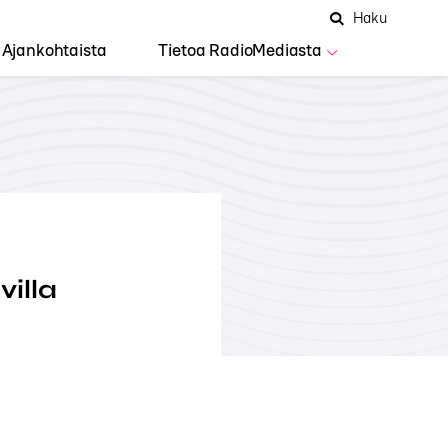
Hae
Avaa
Haku
Hakuken
sivustolta
haku
Ajankohtaista
Tietoa RadioMediasta
illa