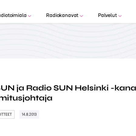
diotoimiala
Radiokanavat
Palvelut
UN ja Radio SUN Helsinki -kanav
imitusjohtaja
DOTTEET
14.8.2013