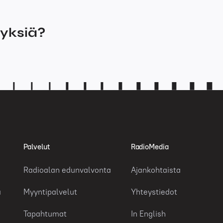
myksiä?
Palvelut
RadioMedia
Radioalan edunvalvonta
Ajankohtaista
a
Myyntipalvelut
Yhteystiedot
Tapahtumat
In English