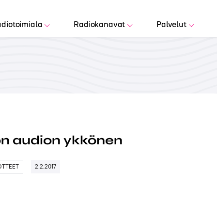
diotoimiala
Radiokanavat
Palvelut
on audion ykkönen
DOTTEET
2.2.2017