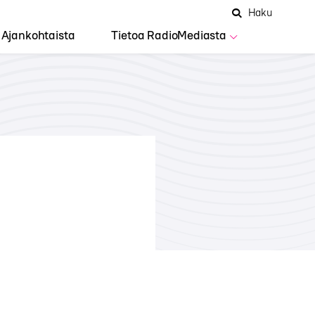
Hae
Avaa
Haku
Hakuken
sivustolta
haku
Ajankohtaista
Tietoa RadioMediasta