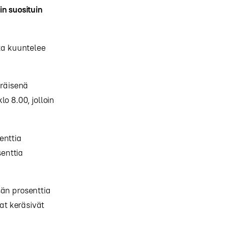
in suosituin
ota kuuntelee
äräisenä
o 8.00, jolloin
enttia
enttia
sän prosenttia
at keräsivät