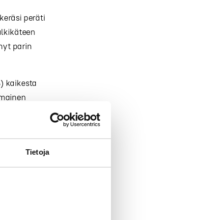
eräsi peräti
älkikäteen
nyt parin
) kaikesta
imainen
n, jossa
uomalaisen
Tietoja