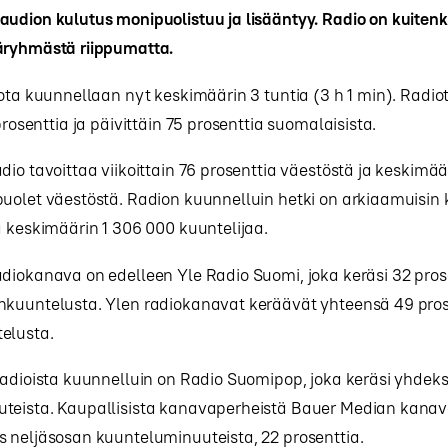
udion kulutus monipuolistuu ja lisääntyy. Radio on kuitenk
äryhmästä riippumatta.
iota kuunnellaan nyt keskimäärin 3 tuntia (3 h 1 min). Radi
prosenttia ja päivittäin 75 prosenttia suomalaisista.
dio tavoittaa viikoittain 76 prosenttia väestöstä ja keskimä
uolet väestöstä. Radion kuunnelluin hetki on arkiaamuisin kl
a keskimäärin 1 306 000 kuuntelijaa.
diokanava on edelleen Yle Radio Suomi, joka keräsi 32 pros
nkuuntelusta. Ylen radiokanavat keräävät yhteensä 49 pros
elusta.
radioista kuunnelluin on Radio Suomipop, joka keräsi yhdek
teista. Kaupallisista kanavaperheistä Bauer Median kanav
 neljäsosan kuunteluminuuteista, 22 prosenttia.