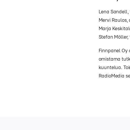
Lena Sandell, 
Mervi Raulos, 
Marja Keskital
Stefan Möller,
Finnpanel Oy o
omistama tutk
kuuntelua. To
RadioMedia sek