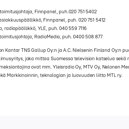
toimitusjohtaja, Finnpanel, puh.020 751 5402
asiakkuuspäällikkö, Finnpanel, puh. 020 751 5412
o, radiopäällikkö, YLE, puh. 040 559 7116
 toimitusjohtaja, RadioMedia, puh. 0400 508 877
n Kantar TNS Gallup Oy:n ja A.C. Nielsenin Finland Oy:n puo
imusyritys, joka mittaa Suomessa television katselua sekä 
imeksiantajina ovat mm. Yleisradio Oy, MTV Oy, Nelonen Med
ä Markkinoinnin, teknologian ja luovuuden liitto MTL ry.