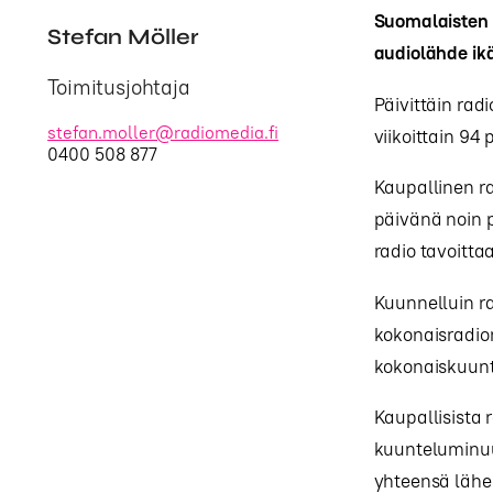
Suomalaisten a
Stefan Möller
audiolähde ik
Toimitusjohtaja
Päivittäin rad
stefan.moller@radiomedia.fi
viikoittain 94 
0400 508 877
Kaupallinen ra
päivänä noin p
radio tavoitta
Kuunnelluin ra
kokonaisradio
kokonaiskuunt
Kaupallisista 
kuunteluminuu
yhteensä lähes