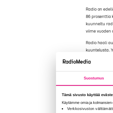
Radio on edell
86 prosenttia 
kuunneltu radi
viime vuoden a
Radio haali a
kuuntelusta. 
keräten 97 pro
Tulokset peru
tutkittiin pä
Suostumus
radionkuuntel
Tämä sivusto käyttää eväste
Radiovuoden t
osoitteesta:
ht
Käytämme omia ja kolmansien o
Verkkosivuston välttämätt