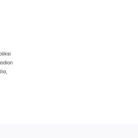
liksi
radion
ia,