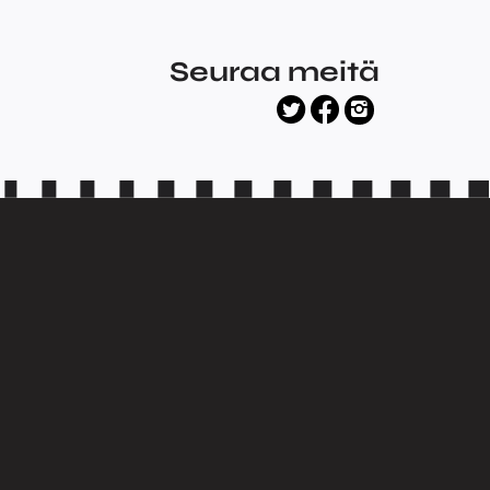
Seuraa meitä
facebook
twitter
instagram