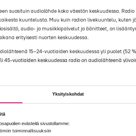
een suosituin audiolähde koko väestön keskuudessa. Radio k
kaikesta kuuntelusta. Muu kuin radion livekuuntelu, kuten j
osisältö, audio- ja musiikkipalvelut ja äänitteet, on lisäänty
ikana erityisesti nuorten keskuudessa.
udiolähteenä 15–24-vuotiaiden keskuudessa yli puolet (52 %
Yli 45-vuotiaiden keskuudessa radio on audiolähteenä ylivo
senttia kaikesta kuuntelusta.
stuvat Finnpanelin tekemään Kansalliseen Radiotutkimuksee
iväkirjamenetelmällä vuoden 2016 aikana yhteensä 20 500 s
Yksityiskohdat
ua.
itä
ulokset löytyvät kokonaisuudessaan
tps://www.finnpanel.fi/tulokset/tiedotteet.php
sapuolien evästeitä sivustollamme:
ömiin toiminnallisuuksiin