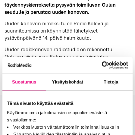
täydennyskierroksella pysyvän toimiluvan Oulun
seudulle ja perustaa uuden kanavan.
Uuden kanavan nimeksi tulee Radio Kaleva ja
suunnitelmissa on käynnistää lähetykset
ystävänpäivänä 14. päivä helmikuuta.
Uuden radiokanavan radiostudio on rakennettu
Oulussa sijaitsevan Kalevan uuden toimitalon
katutasoon, josta ohikulkijat tulevat näkemään
suoraan studioon.
Suostumus
Yksityiskohdat
Tietoja
Tämä sivusto käyttää evästeitä
Käytämme omia ja kolmansien osapuolien evästeitä
Onko sinulla lisää kysymyksiä?
sivustollamme:
Verkkosivuston välttämättömiin toiminnallisuuksiin
OTA MEIHIN YHTEYTTÄ
Sivuston kävijöiden tilastointiin ja analysointiin