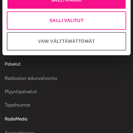
Radiotoimiala
SALLI VALITUT
Radiokanavat
Tutkimustietoa radiosta
VAIN VÄLTTÄMÄTTÖMÄT
Faktaa toimialasta
Palvelut
Radioalan edunvalvonta
Myyntipalvelut
Tapahtumat
RadioMedia