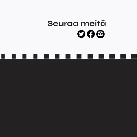
Seuraa meitä
facebook
twitter
instagram