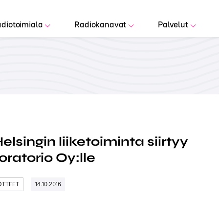
diotoimiala
Radiokanavat
Palvelut
elsingin liiketoiminta siirtyy
oratorio Oy:lle
DOTTEET
14.10.2016