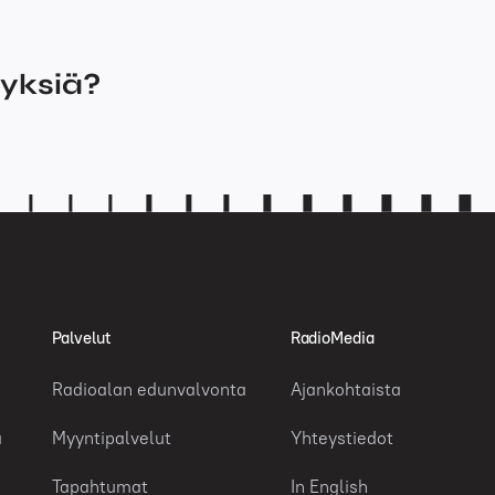
myksiä?
Palvelut
RadioMedia
Radioalan edunvalvonta
Ajankohtaista
a
Myyntipalvelut
Yhteystiedot
Tapahtumat
In English