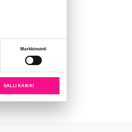
ja sen tar­joa­
­net­tu klu­bi­ti­
­tet­tu Li­ve­la­
 Muu­sik­ko­jen
tät sivustoamme.
i­ken­tän vai­kut­
Markkinointi
kun olet käyttänyt heidän
 Juk­ka Per­ko,
t­ti Ni­ves.
SALLI KAIKKI