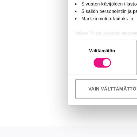
tel­mis­sa on luo
Sivuston kävijöiden tilastoi
mia mah­dol­li­s
Sisällön personointiin ja
Markkinointitarkoituksiin
Elo­kuus­sa toi­m
la, jos­sa on 180
Valitse "Yksityiskohdat" tarkast
bo­ra­to­rio Oy, 
Suostumuksen
Jaamme sosiaalisen median, mai
liit­to. Li­ve­la
Välttämätön
valinta
Kumppanimme voivat yhdistää näitä
ta­jia. Hal­li­t
palvelujaan (esim. Google).
Mai­ja Vilk­ku­m
Lähde: Radio H
VAIN VÄLTTÄMÄTT