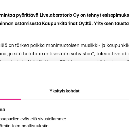
i­min­taa pyö­rit­tä­vä Li­ve­la­bo­ra­to­rio Oy on teh­nyt esi­so­pi­mu
i­min­nan os­ta­mi­ses­ta Kau­pun­ki­ta­ri­nat Oy:l­tä. Yri­tyk­sen taus­
gil­lä on tär­keä paik­ka mo­ni­muo­toi­sen mu­siik­ki- ja kau­pun­ki­
­na, ja si­tä ha­lu­taan en­ti­ses­tään vah­vis­taa”, to­teaa Li­ve­la­bo
­heen­joh­ta­ja Ah­ti Vänt­ti­nen. ”On­kin osu­vaa, et­tä juu­ri muu­si
aut­ta mu­ka­na pe­las­ta­mas­sa ka­na­van toi­min­taa.”
in luon­te­va rat­kai­su”, iloit­see Kau­pun­ki­ta­ri­nat Oy:n hal­li­
Yksityiskohdat
uo­ti­mo. ”Ra­dion uu­si ko­ti so­pii hy­vin ka­na­van toi­min­ta­ideo­
en paik­ka kas­vaa ja ke­hit­tyä mo­ni­muo­toi­sen kau­pun­ki­kult
itä
sapuolien evästeitä sivustollamme:
in jat­kon tar­kem­mis­ta yk­si­tyis­koh­dis­ta tie­do­te­taan myö­he
ömiin toiminnallisuuksiin