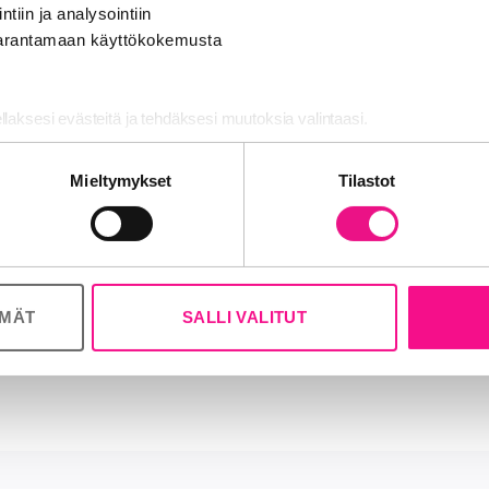
­da uu­den­lai­sia si­säl­tö­mal­le­ja hyö­dyn­tä­mäl­lä G Li­ve­la­bia 
ntiin ja analysointiin
uuk­sia ra­dion teos­sa.
 parantamaan käyttökokemusta
in­tan­sa aloit­ta­nut G Li­ve­lab on uu­si, mu­sii­kin eh­doil­la ra­ken
 asia­kas­paik­kaa. G Li­ve­la­bia hal­lin­noi han­ket­ta var­ten pe­rus
ellaksesi evästeitä ja tehdäksesi muutoksia valintaasi.
jon­ka toi­mi­tus­joh­ta­ja­na toi­mii Tan­ja Doug­lass ja omis­ta­ja­na
nosalan ja analytiikka-alan kumppaneillemme tietoja siitä, miten käy
­bo­ra­to­rio Oy:n hal­li­tuk­seen kuu­luu jouk­ko ko­ti­mai­sen mu­siik­k
Mieltymykset
Tilastot
 tietoja muihin tietoihin, joita olet antanut heille tai joita on kerätty, 
uk­sen muo­dos­ta­vat Ah­ti Vänt­ti­nen (pj), Mar­kus Nor­denst­reng,
aa, Min­na Pen­so­la, Mat­ti Lap­pa­lai­nen, Ma­ri Kärk­käi­nen ja Ma
elsinki
ÖMÄT
SALLI VALITUT