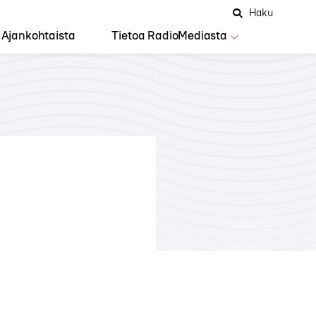
Hae
Avaa
Haku
Hakuken
sivustolta
haku
Ajankohtaista
Tietoa RadioMediasta