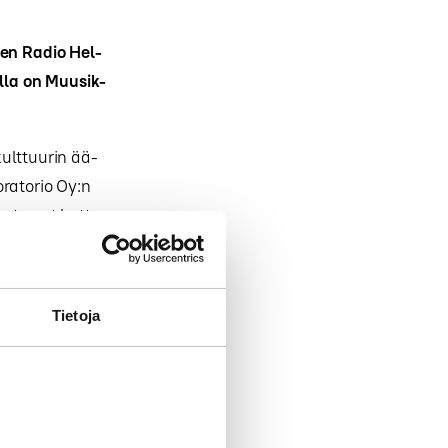
k­sen Ra­dio Hel­
tal­la on Muu­sik­
kult­tuu­rin ää­
­ra­to­rio Oy:n
­kot ovat kat­to­
tuk­sen pu­heen­
Tietoja
lo­giaan ja se on
­tuu­rin sa­nan­
m­min. Suun­ni­