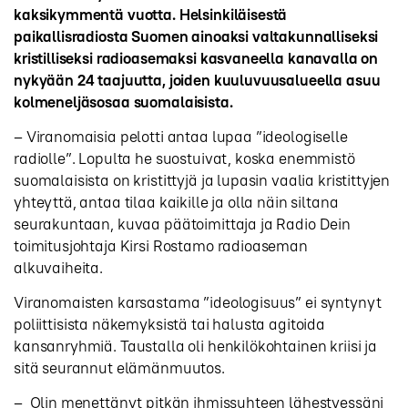
kaksikymmentä vuotta. Helsinkiläisestä
paikallisradiosta Suomen ainoaksi valtakunnalliseksi
kristilliseksi radioasemaksi kasvaneella kanavalla on
nykyään 24 taajuutta, joiden kuuluvuusalueella asuu
kolmeneljäsosaa suomalaisista.
– Viranomaisia pelotti antaa lupaa ”ideologiselle
radiolle”. Lopulta he suostuivat, koska enemmistö
suomalaisista on kristittyjä ja lupasin vaalia kristittyjen
yhteyttä, antaa tilaa kaikille ja olla näin siltana
seurakuntaan, kuvaa päätoimittaja ja Radio Dein
toimitusjohtaja Kirsi Rostamo radioaseman
alkuvaiheita.
Viranomaisten karsastama ”ideologisuus” ei syntynyt
poliittisista näkemyksistä tai halusta agitoida
kansanryhmiä. Taustalla oli henkilökohtainen kriisi ja
sitä seurannut elämänmuutos.
– Olin menettänyt pitkän ihmissuhteen lähestyessäni