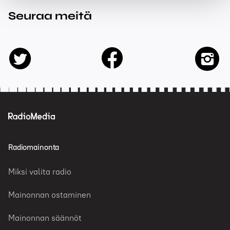
Seuraa meitä
facebook
twitter
insta
Radiomainonta
Miksi valita radio
Mainonnan ostaminen
Mainonnan säännöt