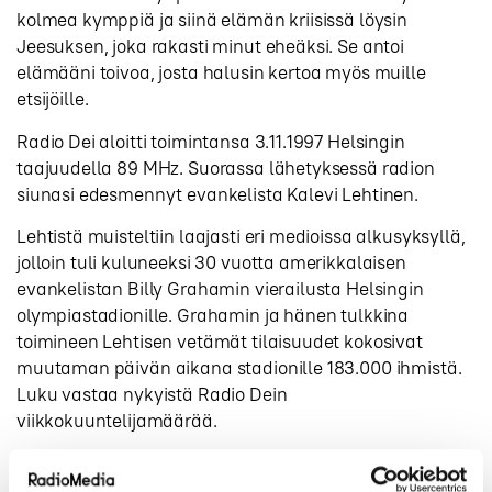
kolmea kymppiä ja siinä elämän kriisissä löysin
Jeesuksen, joka rakasti minut eheäksi. Se antoi
elämääni toivoa, josta halusin kertoa myös muille
etsijöille.
Radio Dei aloitti toimintansa 3.11.1997 Helsingin
taajuudella 89 MHz. Suorassa lähetyksessä radion
siunasi edesmennyt evankelista Kalevi Lehtinen.
Lehtistä muisteltiin laajasti eri medioissa alkusyksyllä,
jolloin tuli kuluneeksi 30 vuotta amerikkalaisen
evankelistan Billy Grahamin vierailusta Helsingin
olympiastadionille. Grahamin ja hänen tulkkina
toimineen Lehtisen vetämät tilaisuudet kokosivat
muutaman päivän aikana stadionille 183.000 ihmistä.
Luku vastaa nykyistä Radio Dein
viikkokuuntelijamäärää.
Kaksikymmentä vuotta myöhemmin 3. marraskuuta
2017 Helsingin Kulttuuritalolla järjestettävässä