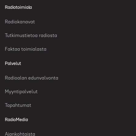
Radiotoimiala
Radiokanavat
Tutkimustietoa radiosta
Faktaa toimialasta
Palvelut
Radioalan edunvalvonta
Myyntipalvelut
Tapahtumat
RadioMedia
Ajankohtaista