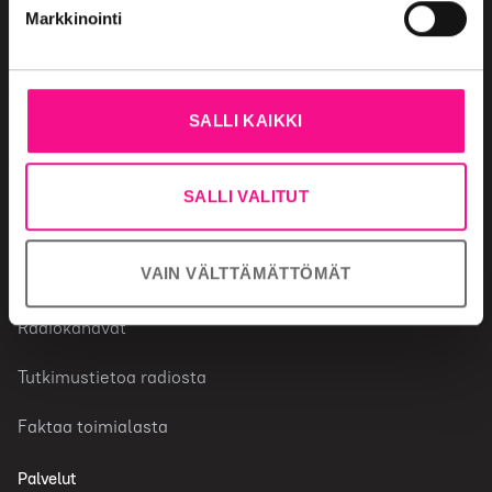
Markkinointi
Radiomainonta
SALLI KAIKKI
Miksi valita radio
Mainonnan ostaminen
SALLI VALITUT
Mainonnan säännöt
VAIN VÄLTTÄMÄTTÖMÄT
Radiotoimiala
Radiokanavat
Tutkimustietoa radiosta
Faktaa toimialasta
Palvelut