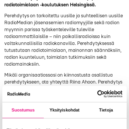
radiotoimialaan -koulutuksen Helsingissä.
Perehdytys on tarkoitettu uusille ja suhteellisen uusille
RadioMedian jäsenasemien radiomyyjille sekä radion
myynnin parissa työskenteleville tuleville
radioammattilaisille – niin paikallisradioissa kuin
valtakunnallisilla radiokanavilla. Perehdytyksessä
tutustutaan radiotoimialaan, mainonnan säännöksiin,
radion kuunteluun, toimialan tutkimuksiin sekä
radiomainoksiin.
Mikäli organisaatiossasi on kiinnostusta osallistua
perehdytykseen, ota yhteyttä Riina Ahoon. Perehdytys
järjestetään RadioMedian toimistolla Helsingissä ja se
on RadioMedian jäsenasemien työntekijöille maksuton.
Koulutukseen ilmoittautuminen: Riina
Suostumus
Yksityiskohdat
Tietoja
Aho,
riina.aho@radiomedia.fi
Päivitys 21.10.2019: muutettu koulutuksen päivämäärä