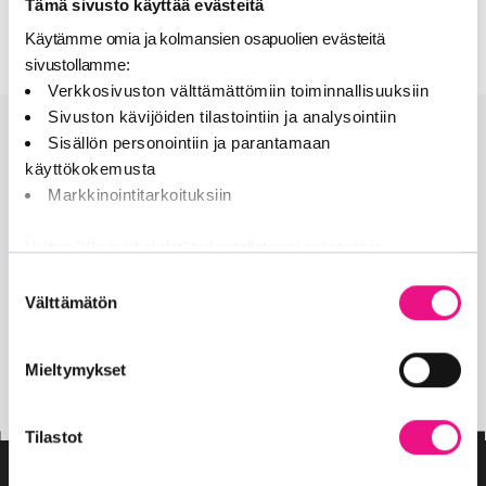
Tämä sivusto käyttää evästeitä
oikeaksi
Käytämme omia ja kolmansien osapuolien evästeitä
sivustollamme:
Verkkosivuston välttämättömiin toiminnallisuuksiin
Sivuston kävijöiden tilastointiin ja analysointiin
Sisällön personointiin ja parantamaan
Onko sinulla lisää kysymyksiä?
käyttökokemusta
Markkinointitarkoituksiin
OTA MEIHIN YHTEYTTÄ
Valitse "Yksityiskohdat" tarkastellaksesi evästeitä ja
tehdäksesi muutoksia valintaasi.
Seuraa meitä
Suostumuksen
Välttämätön
valinta
Jaamme sosiaalisen median, mainosalan ja analytiikka-alan
facebook
twitter
kumppaneillemme tietoja siitä, miten käytät sivustoamme.
Mieltymykset
Kumppanimme voivat yhdistää näitä tietoja muihin tietoihin,
insta
joita olet antanut heille tai joita on kerätty, kun olet käyttänyt
heidän palvelujaan (esim. Google).
Tilastot