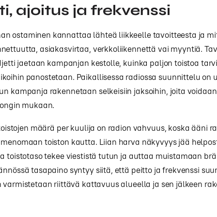
i, ajoitus ja frekvenssi
 ostaminen kannattaa lähteä liikkeelle tavoitteesta ja mit
ettuutta, asiakasvirtaa, verkkoliikennettä vai myyntiä. Tav
djetti jaetaan kampanjan kestolle, kuinka paljon toistoa tarv
oihin panostetaan. Paikallisessa radiossa suunnittelu on 
un kampanja rakennetaan selkeisiin jaksoihin, joita voidaa
esongin mukaan.
 toistojen määrä per kuulija on radion vahvuus, koska ääni 
imenomaan toiston kautta. Liian harva näkyvyys jää helposti 
a toistotaso tekee viestistä tutun ja auttaa muistamaan brä
ännössä tasapaino syntyy siitä, että peitto ja frekvenssi suu
 varmistetaan riittävä kattavuus alueella ja sen jälkeen r