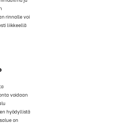
n
n rinnalle voi
ti liikkeellä
?
ta
nonta voidaan
alu
sen hyödyllistä
usalue on