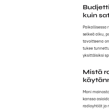
Budjett
kuin sa
Paikallisessa
selkeä alku, pa
tavoitteena on
tukee tunnett
yksittäisiksi 
Mistä 
käytän
Moni mainosta
kanssa asioid
radioyhtiöt ja