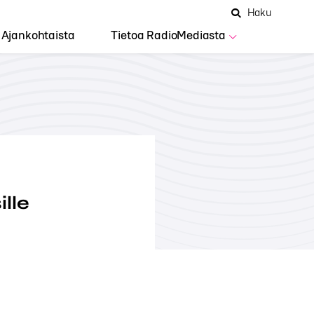
Hae
Avaa
Haku
Hakuken
sivustolta
haku
Ajankohtaista
Tietoa RadioMediasta
ille