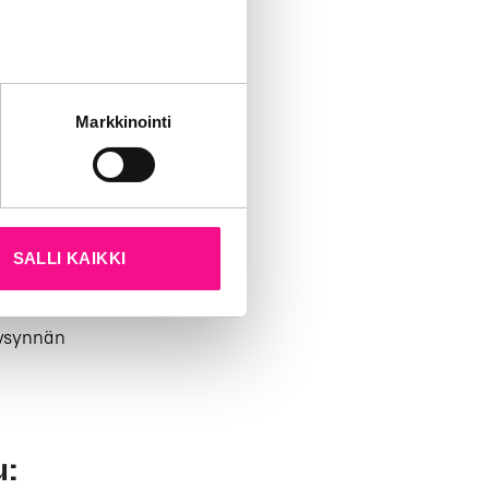
nen
loituneiden
nteiden ja
tät sivustoamme.
Markkinointi
 voidaan
kun olet käyttänyt heidän
njaa voidaan
voitteena on
SALLI KAIKKI
kaa. Jos taas
kysynnän
: