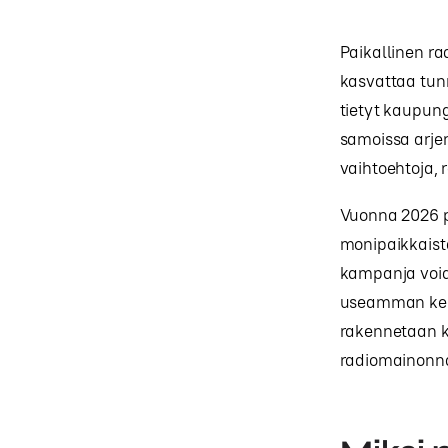
Paikallinen ra
kasvattaa tunn
tietyt kaupun
samoissa arjen 
vaihtoehtoja, 
Vuonna 2026 pa
monipaikkaist
kampanja voida
useamman kerr
rakennetaan k
radiomainonn