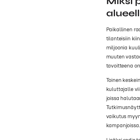
Miksi 
alueell
Paikallinen ra
tilanteisiin k
miljoonia kuuli
muuten vastaa
tavoitteena on
Toinen keskein
kuluttajalle v
joissa haluta
Tutkimusnäyttö
vaikutus myynt
kampanjoissa
Lisäksi radio