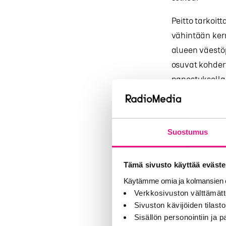
Peitto tarkoit
vähintään kerr
alueen väestöp
osuvat kohdery
panostuksella
Maantie
Suostumus
Maantieteessä
brändille se e
Tämä sivusto käyttää eväste
myymälästä, u
Käytämme omia ja kolmansien o
alue on määrit
Verkkosivuston välttämätt
liiketoimintal
Sivuston kävijöiden tilastoi
Sisällön personointiin ja