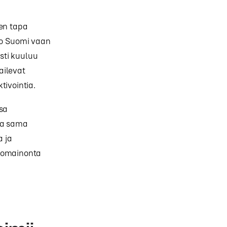
nen tapa
oko Suomi vaan
sti kuuluu
ailevat
tivointia.
ssa
ja sama
a ja
diomainonta