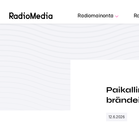
Radiomainonta
Ra
Paikall
brändei
12.6.2026