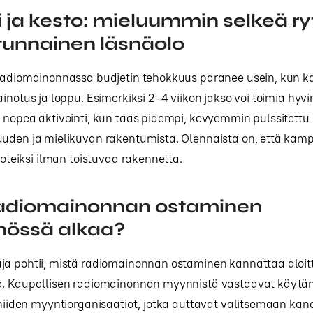
i ja kesto: mieluummin selkeä r
tunnainen läsnäolo
 radiomainonnassa budjetin tehokkuus paranee usein, kun 
inotus ja loppu. Esimerkiksi 2–4 viikon jakso voi toimia hyvin
 nopea aktivointi, kun taas pidempi, kevyemmin pulssitettu
uuden ja mielikuvan rakentumista. Olennaista on, että kamp
spoteiksi ilman toistuvaa rakennetta.
radiomainonnan ostaminen
nössä alkaa?
ja pohtii, mistä radiomainonnan ostaminen kannattaa aloit
a. Kaupallisen radiomainonnan myynnistä vastaavat käytä
 niiden myyntiorganisaatiot, jotka auttavat valitsemaan kana