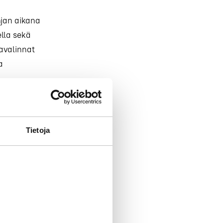
njan aikana
ella sekä
avalinnat
a
sä
Tietoja
ue. Monelle
trin säde
tialue. Kun