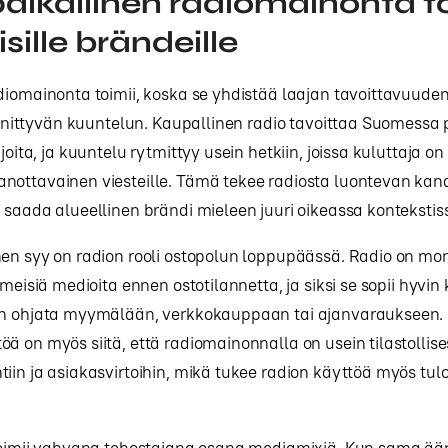
paikallinen radiomainonta t
isille brändeille
diomainonta toimii, koska se yhdistää laajan tavoittavuuden
iinnittyvän kuuntelun. Kaupallinen radio tavoittaa Suomessa 
joita, ja kuuntelu rytmittyy usein hetkiin, joissa kuluttaja on 
nottavainen viesteille. Tämä tekee radiosta luontevan kan
 saada alueellinen brändi mieleen juuri oikeassa kontekstis
en syy on radion rooli ostopolun loppupäässä. Radio on mo
iimeisiä medioita ennen ostotilannetta, ja siksi se sopii hyvi
an ohjata myymälään, verkkokauppaan tai ajanvaraukseen.
ä on myös siitä, että radiomainonnalla on usein tilastollise
iin ja asiakasvirtoihin, mikä tukee radion käyttöä myös tul
.
 toimii vahvana tehostajana osana mediamixiä. Kun sama ää