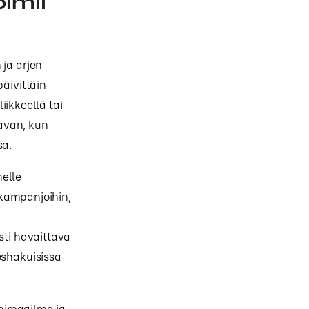
oimii
 ja arjen
päivittäin
liikkeellä tai
avan, kun
sa.
nelle
n kampanjoihin,
sti havaittava
oshakuisissa
nimaailma ja