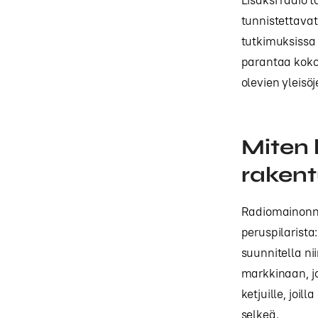
tunnistettavat
tutkimuksissa 
parantaa kokon
olevien yleisö
Miten 
rakent
Radiomainonna
peruspilarista
suunnitella nii
markkinaan, jo
ketjuille, joil
selkeä.