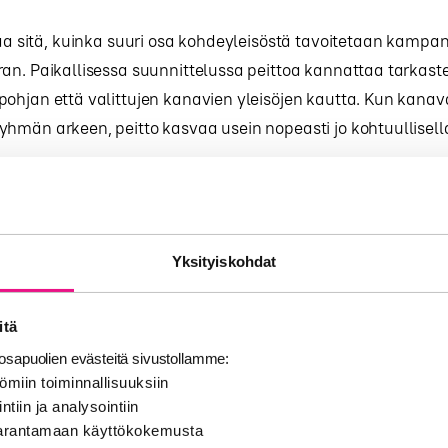
taa sitä, kuinka suuri osa kohdeyleisöstä tavoitetaan kampa
an. Paikallisessa suunnittelussa peittoa kannattaa tarkast
ohjan että valittujen kanavien yleisöjen kautta. Kun kanav
hmän arkeen, peitto kasvaa usein nopeasti jo kohtuullisell
.
teellinen kohdistus käytännös
Yksityiskohdat
 olennaista on määritellä kampanjan todellinen vaikutusal
i ole hallinnollinen maakunta vaan esimerkiksi 10–30 kilome
itä
sean kunnan muodostama asiointialue tai tietty työssäkäyn
sapuolien evästeitä sivustollamme:
elty, radiokampanja voidaan ostaa niin, että se vastaa tätä
ömiin toiminnallisuuksiin
ogiikkaa mahdollisimman tarkasti.
ntiin ja analysointiin
 parantamaan käyttökokemusta