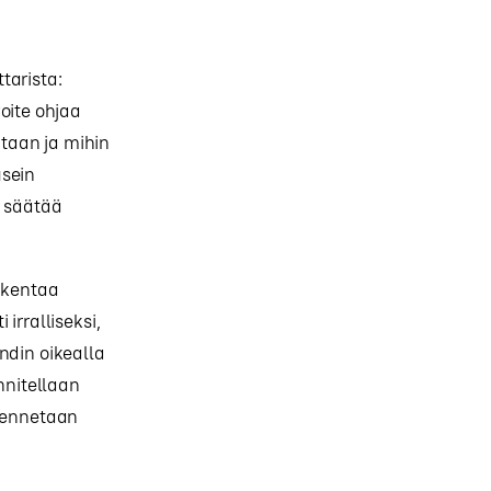
tarista:
oite ohjaa
itaan ja mihin
usein
n säätää
rakentaa
irralliseksi,
ndin oikealla
nnitellaan
akennetaan