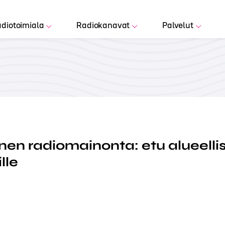
diotoimiala
Radiokanavat
Palvelut
inen radiomainonta: etu alueellis
lle