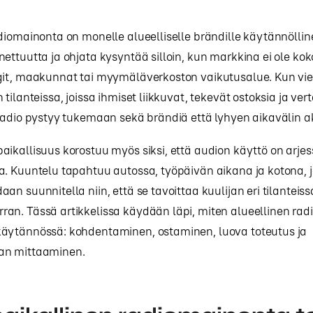
diomainonta on monelle alueelliselle brändille käytännölli
ettuutta ja ohjata kysyntää silloin, kun markkina ei ole k
git, maakunnat tai myymäläverkoston vaikutusalue. Kun vie
tilanteissa, joissa ihmiset liikkuvat, tekevät ostoksia ja vert
radio pystyy tukemaan sekä brändiä että lyhyen aikavälin ak
ikallisuus korostuu myös siksi, että audion käyttö on arje
a. Kuuntelu tapahtuu autossa, työpäivän aikana ja kotona, 
an suunnitella niin, että se tavoittaa kuulijan eri tilanteiss
an. Tässä artikkelissa käydään läpi, miten alueellinen ra
äytännössä: kohdentaminen, ostaminen, luova toteutus ja
an mittaaminen.