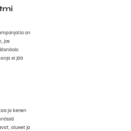
ytmi
kampanjalla on
, jos
 läsnäolo
anja ei jää
taa ja kenen
nnössä
vat, alueet ja