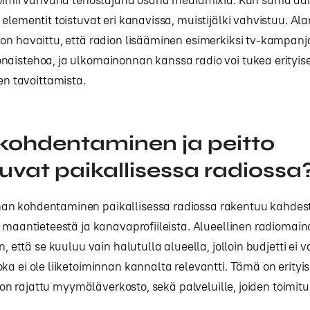
 elementit toistuvat eri kanavissa, muistijälki vahvistuu. Ala
on havaittu, että radion lisääminen esimerkiksi tv-kampanja
aistehoa, ja ulkomainonnan kanssa radio voi tukea erityises
jen tavoittamista.
kohdentaminen ja peitto
uvat paikallisessa radiossa
n kohdentaminen paikallisessa radiossa rakentuu kahdes
: maantieteestä ja kanavaprofiileista. Alueellinen radiomai
n, että se kuuluu vain halutulla alueella, jolloin budjetti ei v
ka ei ole liiketoiminnan kannalta relevantti. Tämä on erityi
la on rajattu myymäläverkosto, sekä palveluille, joiden toimit