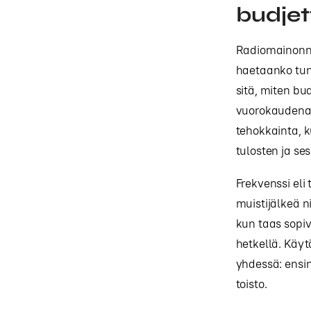
budjett
Radiomainonnan
haetaanko tunn
sitä, miten bu
vuorokaudenaik
tehokkainta, k
tulosten ja s
Frekvenssi eli
muistijälkeä n
kun taas sopiv
hetkellä. Käyt
yhdessä: ensin
toisto.