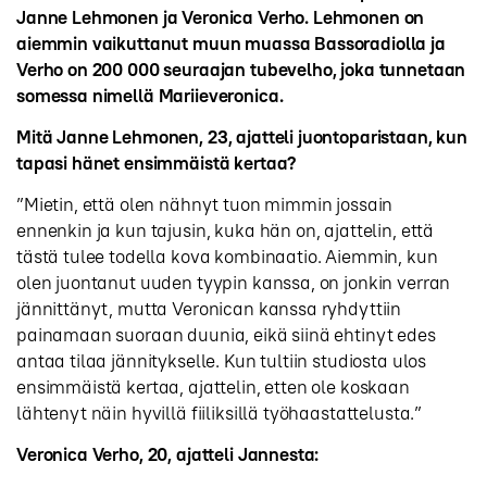
Janne Lehmonen ja Veronica Verho. Lehmonen on
aiemmin vaikuttanut muun muassa Bassoradiolla ja
Verho on 200 000 seuraajan tubevelho, joka tunnetaan
somessa nimellä Mariieveronica.
Mitä Janne Lehmonen, 23, ajatteli juontoparistaan, kun
tapasi hänet ensimmäistä kertaa?
”Mietin, että olen nähnyt tuon mimmin jossain
ennenkin ja kun tajusin, kuka hän on, ajattelin, että
tästä tulee todella kova kombinaatio. Aiemmin, kun
olen juontanut uuden tyypin kanssa, on jonkin verran
jännittänyt, mutta Veronican kanssa ryhdyttiin
painamaan suoraan duunia, eikä siinä ehtinyt edes
antaa tilaa jännitykselle. Kun tultiin studiosta ulos
ensimmäistä kertaa, ajattelin, etten ole koskaan
lähtenyt näin hyvillä fiiliksillä työhaastattelusta.”
Veronica Verho, 20, ajatteli Jannesta: