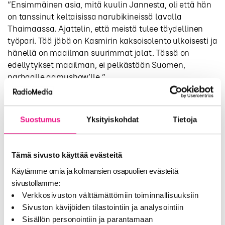
”Ensimmäinen asia, mitä kuulin Jannesta, oli että hän
on tanssinut keltaisissa narubikineissä lavalla
Thaimaassa. Ajattelin, että meistä tulee täydellinen
työpari. Tää jäbä on Kasmirin kaksoisolento ulkoisesti ja
hänellä on maailman suurimmat jalat. Tässä on
edellytykset maailman, ei pelkästään Suomen,
parhaalle aamushow’lle.”
NRJ:n Aamusta on tulossa entistäkin yllätyksellisempi
ja arvaamattomampi – sillä hyvällä tavalla. Aiheet,
kilpailut ja sisältö kaikin muinkin mahdollisin tavoin
Suostumus
Yksityiskohdat
Tietoja
tulee rakentumaan ihmissuhteiden, nolojen tilanteiden
ja elämään heittäytymisen ympärille. NRJ:n Aamu on
kautta historiansa esitellyt värikkäitä persoonia ja
Tämä sivusto käyttää evästeitä
mieleenpainuneita radioelementtejä ja niistä ei tingitä
Käytämme omia ja kolmansien osapuolien evästeitä
nytkään.
sivustollamme:
Verkkosivuston välttämättömiin toiminnallisuuksiin
”Tämä duo säkenöi studiossa heti ensimmäisistä
Sivuston kävijöiden tilastointiin ja analysointiin
yhteisistä hetkistä lähtien ja tuntui, kuin molemmat
Sisällön personointiin ja parantamaan
olisivat olleet jo valmiiksi osa NRJ:n perhettä. On ilo ja