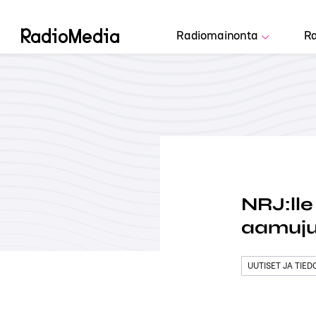
Radiomainonta
Ra
NRJ:lle
aamuju
UUTISET JA TIE