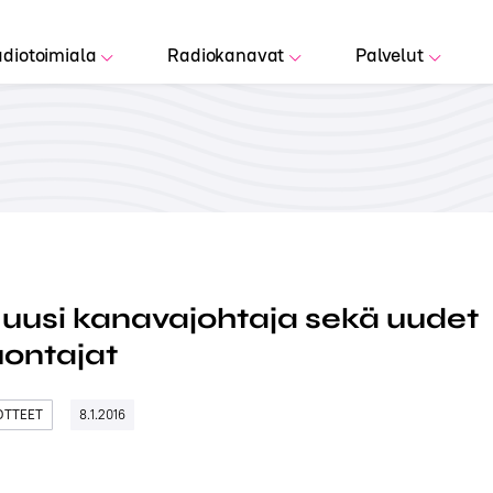
diotoimiala
Radiokanavat
Palvelut
 uusi kanavajohtaja sekä uudet
ontajat
DOTTEET
8.1.2016