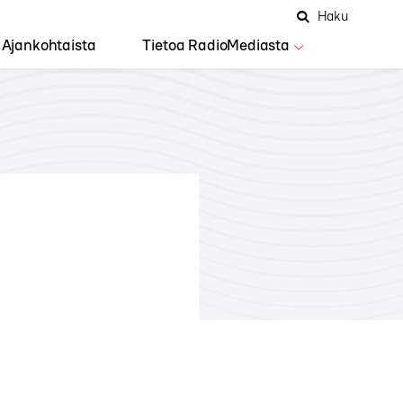
Hae
Avaa
Haku
Hakuken
sivustolta
haku
Ajankohtaista
Tietoa RadioMediasta