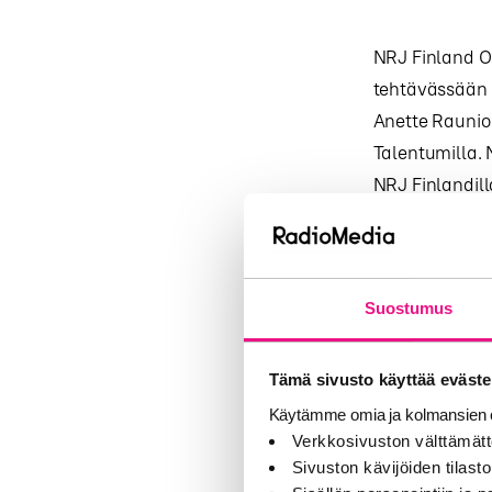
NRJ Finland O
tehtävässään 1
Anette Raunio
Talentumilla. 
NRJ Finlandil
markkinointij
Radioiden mark
NRJ:lle uusi 
Suostumus
Ville ”Viki” E
11.1.2016 kello 
Tämä sivusto käyttää eväste
Käytämme omia ja kolmansien o
”Radio NRJ:llä
Verkkosivuston välttämätt
pestistäni NR
Sivuston kävijöiden tilastoi