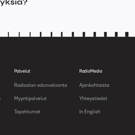
myksiä?
Palvelut
RadioMedia
Radioalan edunvalvonta
Ajankohtaista
a
Myyntipalvelut
Yhteystiedot
Tapahtumat
In English