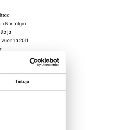
ittaa
io Nostalgia.
la ja
i vuonna 2011
en
taten MTV
Tietoja
anantaina
issani uudesta