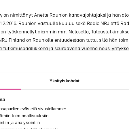
y on nimittänyt Anette Raunion kanavajohtajaksi ja hän alo
.2.2016. Raunion vastuulle kuuluu sekä Radio NRJ että Rad
 on työskennellyt aiemmin mm. Nelosella, Taloustutkimuksel
NRJ Finland on Rauniolle entuudestaan tuttu, sillä hän toim
la tutkimuspäällikkönä ja seuraavana vuonna nousi yrityks
ohtajaksi. Viimeisen vuoden Raunio on toiminut MTV:llä vas
kinoinnista, mistä hän palaa nyt NRJ Finlandille.
aamu
Yksityiskohdat
erikkilä ja Juuso ”Köpi” Kallio aloittavat NRJ:n Aamussa ma
6.00.
itä
sapuolien evästeitä sivustollamme:
 on aina ollut eteenpäin pyrkivä meininki. Olen todella inno
ömiin toiminnallisuuksiin
J:n Aamussa!”, sanoo Viki aseman tiedotteessa.
ntiin ja analysointiin