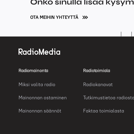
Onko sinulla lisää kysy
OTA MEIHIN YHTEYTTÄ
Radiomainonta
Radiotoimiala
Miksi valita radio
Radiokanavat
Mainonnan ostaminen
Tutkimustietoa radiost
Mainonnan säännöt
Faktaa toimialasta