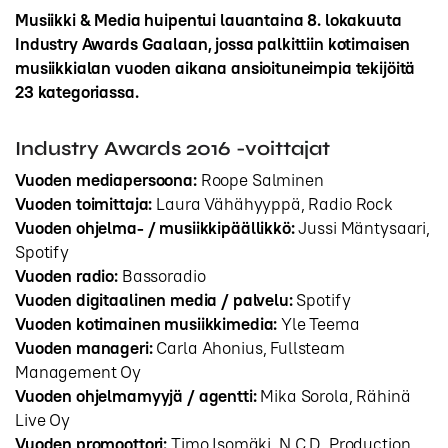
Musiikki & Media huipentui lauantaina 8. lokakuuta
Industry Awards Gaalaan, jossa palkittiin kotimaisen
musiikkialan vuoden aikana ansioituneimpia tekijöitä
23 kategoriassa.
Industry Awards 2016 -voittajat
Vuoden mediapersoona:
Roope Salminen
Vuoden toimittaja:
Laura Vähähyyppä, Radio Rock
Vuoden ohjelma- / musiikkipäällikkö:
Jussi Mäntysaari,
Spotify
Vuoden radio:
Bassoradio
Vuoden digitaalinen media / palvelu:
Spotify
Vuoden kotimainen musiikkimedia:
Yle Teema
Vuoden manageri:
Carla Ahonius, Fullsteam
Management Oy
Vuoden ohjelmamyyjä / agentti:
Mika Sorola, Rähinä
Live Oy
Vuoden promoottori:
Timo Isomäki, N.C.D. Production