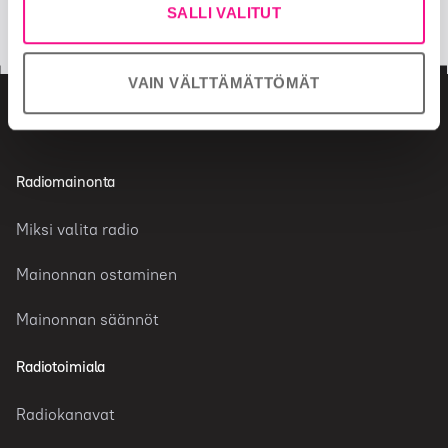
facebook
twitter
SALLI VALITUT
insta
VAIN VÄLTTÄMÄTTÖMÄT
Radiomainonta
Miksi valita radio
Mainonnan ostaminen
Mainonnan säännöt
Radiotoimiala
Radiokanavat