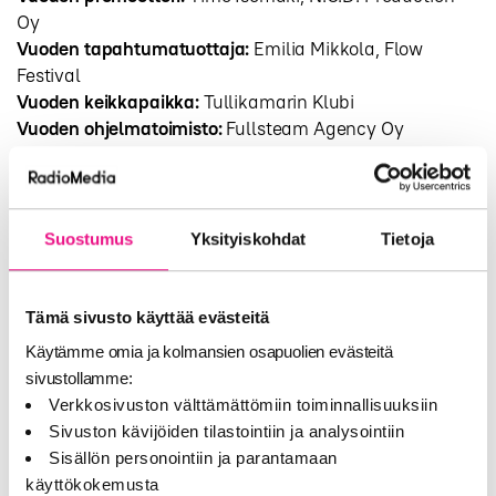
Oy
Vuoden tapahtumatuottaja:
Emilia Mikkola, Flow
Festival
Vuoden keikkapaikka:
Tullikamarin Klubi
Vuoden ohjelmatoimisto:
Fullsteam Agency Oy
Vuoden festivaali:
Ruisrock
Vuoden konsertti / kiertue:
Antti Tuiskun Peto on irti -
kiertue
Vuoden tuotantopalvelu:
Akun Tehdas
Suostumus
Yksityiskohdat
Tietoja
Vuoden kuluttajapalvelu:
Levykauppa Äx
Vuoden järjestövaikuttaja:
Tuomo Tähtinen, Music
Finland
Tämä sivusto käyttää evästeitä
Vuoden PR-/ markkinointihenkilö:
Johannes Kinnunen,
Käytämme omia ja kolmansien osapuolien evästeitä
Fullsteam Agency Oy
sivustollamme:
Vuoden A&R-henkilö:
Lasse Kurki, Warner Music
Verkkosivuston välttämättömiin toiminnallisuuksiin
Finland Oy
Sivuston kävijöiden tilastointiin ja analysointiin
Vuoden musiikkikustantaja:
Elements Music Oy
Sisällön personointiin ja parantamaan
Vuoden indielevy-yhtiö
: Rähinä Records Oy
käyttökokemusta