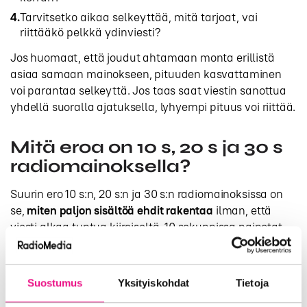
Tarvitsetko aikaa selkeyttää, mitä tarjoat, vai
riittääkö pelkkä ydinviesti?
Jos huomaat, että joudut ahtamaan monta erillistä
asiaa samaan mainokseen, pituuden kasvattaminen
voi parantaa selkeyttä. Jos taas saat viestin sanottua
yhdellä suoralla ajatuksella, lyhyempi pituus voi riittää.
Mitä eroa on 10 s, 20 s ja 30 s
radiomainoksella?
Suurin ero 10 s:n, 20 s:n ja 30 s:n radiomainoksissa on
se,
miten paljon sisältöä ehdit rakentaa
ilman, että
viesti alkaa tuntua kiireiseltä. 10 sekunnissa painotat
yhtä ajatusta, 20 sekunnissa ehdit yleensä avata sitä
hieman, ja 30 sekunnissa sinulla on eniten tilaa
muotoilla kokonaisuus, kunhan pidät rakenteen
Suostumus
Yksityiskohdat
Tietoja
yksinkertaisena.