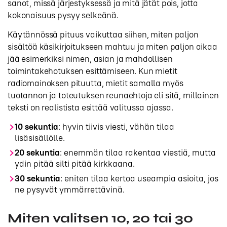
sanot, missä järjestyksessä ja mitä jätät pois, jotta
kokonaisuus pysyy selkeänä.
Käytännössä pituus vaikuttaa siihen, miten paljon
sisältöä käsikirjoitukseen mahtuu ja miten paljon aikaa
jää esimerkiksi nimen, asian ja mahdollisen
toimintakehotuksen esittämiseen. Kun mietit
radiomainoksen pituutta, mietit samalla myös
tuotannon ja toteutuksen reunaehtoja eli sitä, millainen
teksti on realistista esittää valitussa ajassa.
10 sekuntia
: hyvin tiivis viesti, vähän tilaa
lisäsisällölle.
20 sekuntia
: enemmän tilaa rakentaa viestiä, mutta
ydin pitää silti pitää kirkkaana.
30 sekuntia
: eniten tilaa kertoa useampia asioita, jos
ne pysyvät ymmärrettävinä.
Miten valitsen 10, 20 tai 30