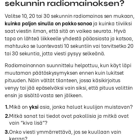
sekunnin radiomainoksen?
Valitse 10, 20 tai 30 sekunnin radiomainos sen mukaan,
kuinka paljon sinulla on pakko sanoa
ja kuinka tiiviiksi
saat viestin ilman, että sitä on vaikea seurata. Hyvä
tapa on lähteä liikkeelle yhdestä pääasiasta ja katsoa,
mahtuuko se luontevasti 10 sekuntiin vai tarvitsetko 20
tai 30 sekuntia, jotta viesti pysyy selkeänä.
Radiomainonnan suunnittelu helpottuu, kun käyt läpi
muutaman päätöskysymyksen ennen kuin lukitset
pituuden. Näin vältät tilanteen, jossa käsikirjoitus
venyy tai jää epäselväksi vain siksi, että pituus valittiin
ensin ja sisältö vasta sen jälkeen.
Mikä on
yksi
asia, jonka haluat kuulijan muistavan?
Mitkä sanat tai tiedot ovat pakollisia ja mitkä ovat
vain “kiva lisä”?
Onko viesti ymmärrettävä, jos se kuullaan vain
kerran?