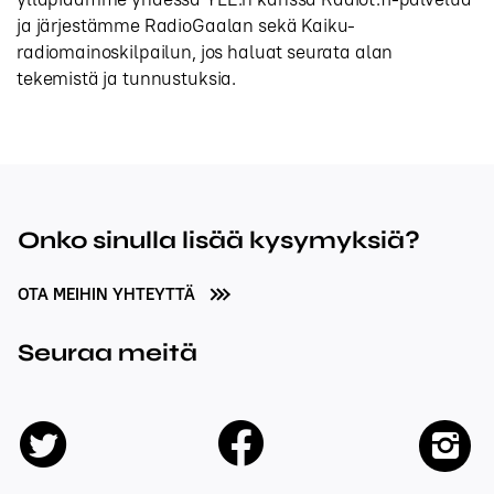
ja järjestämme RadioGaalan sekä Kaiku-
radiomainoskilpailun, jos haluat seurata alan
tekemistä ja tunnustuksia.
Onko sinulla lisää kysymyksiä?
OTA MEIHIN YHTEYTTÄ
Seuraa meitä
facebook
twitter
insta