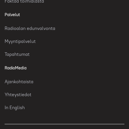
Faktaa toimialasta
Palvelut
Radioalan edunvalvonta
Myyntipalvelut
Tapahtumat
RadioMedia
Ajankohtaista
Yhteystiedot
In English