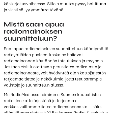
käsikirjoitusvaiheessa. Silloin muutos pysyy hallittuna
ja viesti säilyy ymmärrettävänä.
Mistä saan apua
radiomainoksen
suunnitteluun?
Saat apua radiomainoksen suunnitteluun kääntymällä
radioyhtiöiden puoleen, koska ne hoitavat
radiomainonnan käytännön toteutuksen ja myynnin.
Jos taas etsit luotettavaa perustietoa radioalasta ja
radiomainonnasta, voit hyödyntää alan kattojärjestön
tarjoamaa tietoa ja näkökulmia, jotta teet parempia
valintoja jo suunnittelun alussa.
Me RadioMediassa toimimme Suomen kaupallisten
radioiden kattojärjestönä ja tarjoamme
verkkosivuillamme tietoa radiomainonnasta. Lisäksi
ylläpidämme yhdessä YLE:n kanssa Radiot.fi-palvelua