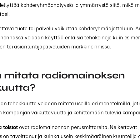
ellyttää kohderyhmäanalyysiä ja ymmärrystä siitä, mikä mot
tasi.
ttava tuote tai palvelu vaikuttaa kohderyhmäajatteluun. Ar
nonnassa voidaan käyttää erilaisia tehokeinoja kuin esimer
en tai asiantuntijapalveluiden markkinoinnissa.
a mitata radiomainoksen
kuutta?
n tehokkuutta voidaan mitata useilla eri menetelmillä, jot
ampanjan vaikuttavuutta ja kehittämään tulevia kampan
 toistot
ovat radiomainonnan perusmittareita. Ne kertovat,
 on tavoittanut ja kuinka usein keskimääräinen kuuntelija 