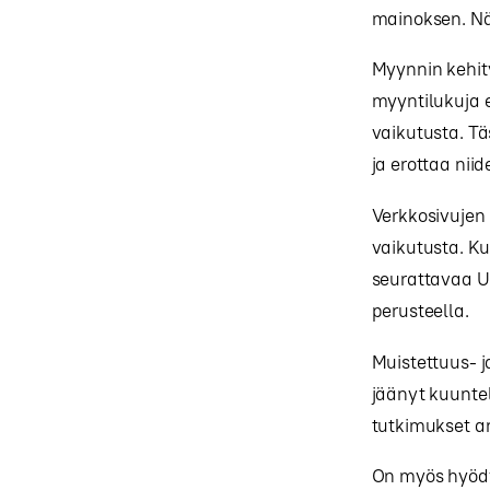
mainoksen. Nä
Myynnin kehit
myyntilukuja 
vaikutusta. T
ja erottaa niid
Verkkosivujen
vaikutusta. Ku
seurattavaa U
perusteella.
Muistettuus- j
jäänyt kuunte
tutkimukset a
On myös hyödy