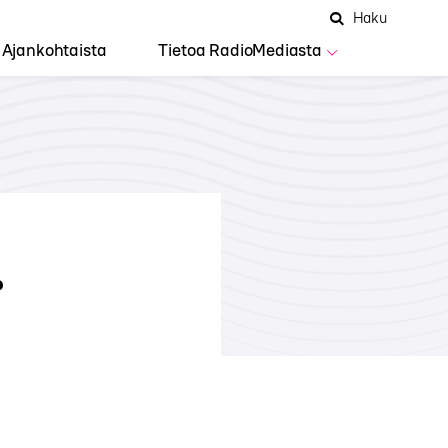
Hae
Avaa
Haku
Hakuken
sivustolta
haku
Ajankohtaista
Tietoa RadioMediasta
?