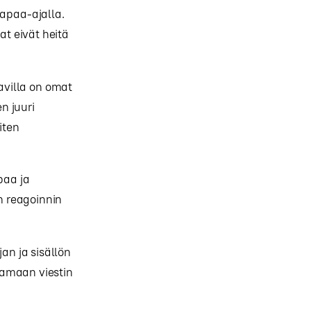
vapaa-ajalla.
t eivät heitä
avilla on omat
n juuri
iten
paa ja
n reagoinnin
an ja sisällön
tamaan viestin