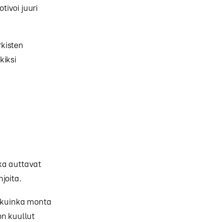
ivoi juuri
kisten
kiksi
ka auttavat
joita.
 kuinka monta
on kuullut