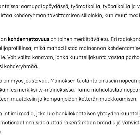
lanteissa: aamupalapöydässä, työmatkoilla, työpaikoilla ja 
staa kohderyhmän tavoittamisen silloinkin, kun muut media
nan
kohdennettavuus
on toinen merkittävä etu. Eri radiokan
elijaprofiilinsa, mikä mahdollistaa mainonnan kohdentamise
ölle. Voit valita kanavan, jonka kuuntelijakunta vastaa parha
si kohderyhmää.
 on myös joustavaa. Mainoksen tuotanto on usein nopeam
kuin esimerkiksi tv-mainoksissa. Tämä mahdollistaa nopea
teen muutoksiin ja kampanjoiden ketterän muokkaamisen.
on intiimi media, joka luo henkilökohtaisen yhteyden kuuntelij
 emotionaalinen side auttaa rakentamaan brändiä ja vahvis
a.