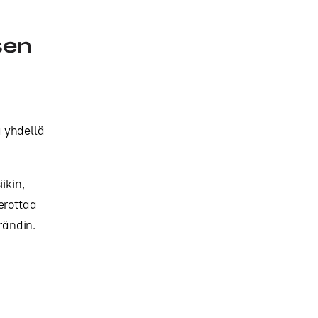
sen
 yhdellä
ikin,
erottaa
rändin.