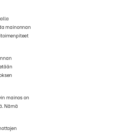
alla
oida mainonnan
itoimenpiteet
onnan
tetään
noksen
vin mainos on
iä. Nämä
nottojen