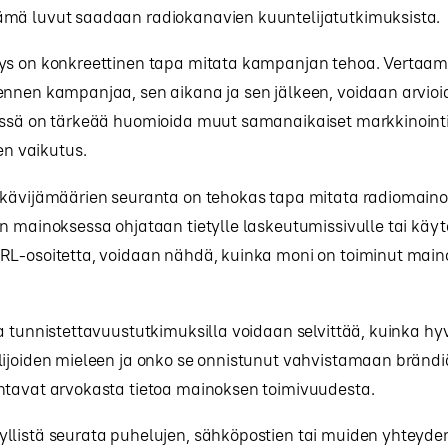
mä luvut saadaan radiokanavien kuuntelijatutkimuksista.
ys on konkreettinen tapa mitata kampanjan tehoa. Vertaam
ennen kampanjaa, sen aikana ja sen jälkeen, voidaan arvi
ässä on tärkeää huomioida muut samanaikaiset markkinoint
en vaikutus.
 kävijämäärien seuranta on tehokas tapa mitata radiomain
n mainoksessa ohjataan tietylle laskeutumissivulle tai käy
RL-osoitetta, voidaan nähdä, kuinka moni on toiminut mai
a tunnistettavuustutkimuksilla voidaan selvittää, kuinka hy
lijoiden mieleen ja onko se onnistunut vahvistamaan bränd
ntavat arvokasta tietoa mainoksen toimivuudesta.
llistä seurata puhelujen, sähköpostien tai muiden yhteyde