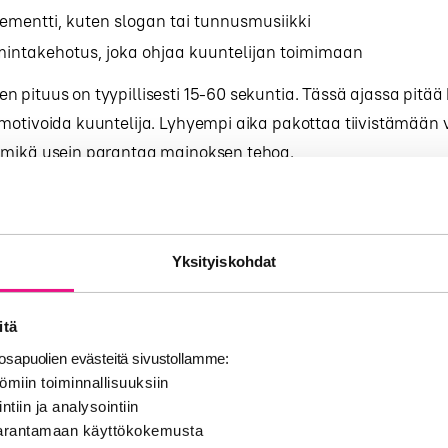
lementti, kuten slogan tai tunnusmusiikki
mintakehotus, joka ohjaa kuuntelijan toimimaan
 pituus on tyypillisesti 15-60 sekuntia. Tässä ajassa pitää
motivoida kuuntelija. Lyhyempi aika pakottaa tiivistämään v
 mikä usein parantaa mainoksen tehoa.
s tärkeä osa radiomainontaa. Sama mainos kuullaan useita 
na, joten sen pitää kestää toistoa ja jäädä mieleen
radio
teissa.
Yksityiskohdat
itä
 kohderyhmä vaikuttaa
sapuolien evästeitä sivustollamme:
ainoksen suunnitteluun?
ömiin toiminnallisuuksiin
ntiin ja analysointiin
 parantamaan käyttökokemusta
rittää radiomainoksen tyylin, äänensävyn ja sisällön. Eri 