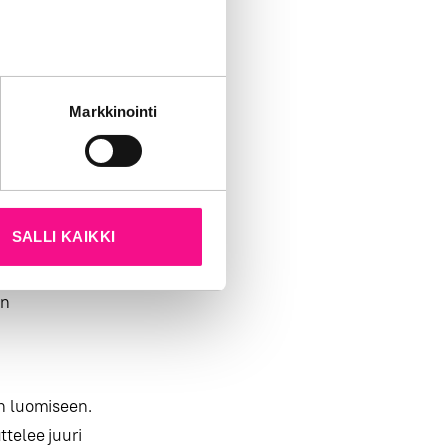
 jotta viesti
inoksessa
tät sivustoamme.
Markkinointi
 rennompaa
kun olet käyttänyt heidän
eryhmälle
. Eri
SALLI KAIKKI
an
n luomiseen.
telee juuri