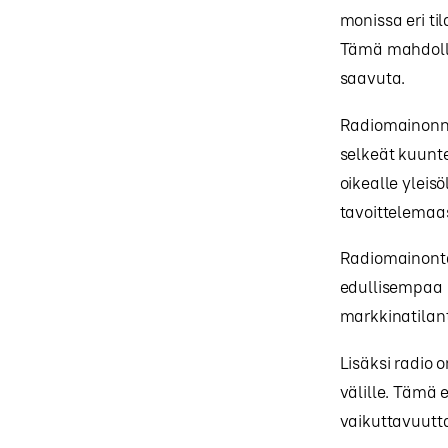
monissa eri ti
Tämä mahdolli
saavuta.
Radiomainon
selkeät kuunt
oikealle yleis
tavoittelemaa
Radiomainonta
edullisempaa 
markkinatilan
Lisäksi radio 
välille. Tämä
vaikuttavuutt