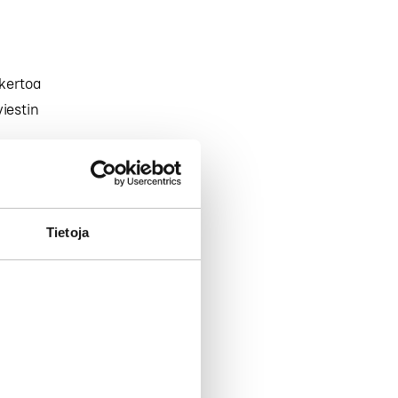
 kertoa
iestin
kertoja
mainonnan
Tietoja
ikäryhmille,