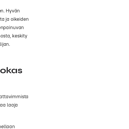
een. Hyvän
a ja oikeiden
eenpainuvan
osta, keskity
ijan.
hokas
 kattavimmista
aa laaja
nellaan