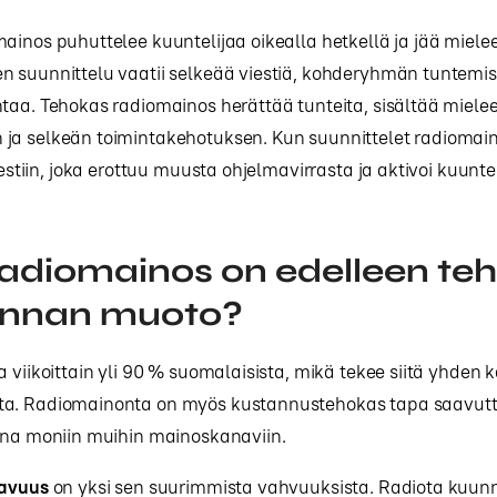
ainos puhuttelee kuuntelijaa oikealla hetkellä ja jää miel
 suunnittelu vaatii selkeää viestiä, kohderyhmän tuntemist
ntaa. Tehokas radiomainos herättää tunteita, sisältää miel
ja selkeän toimintakehotuksen. Kun suunnittelet radiomain
iestiin, joka erottuu muusta ohjelmavirrasta ja aktivoi kuuntel
radiomainos on edelleen te
nnan muoto?
a viikoittain yli 90 % suomalaisista, mikä tekee siitä yhden
a. Radiomainonta on myös kustannustehokas tapa saavutt
tuna moniin muihin mainoskanaviin.
tavuus
on yksi sen suurimmista vahvuuksista. Radiota kuun