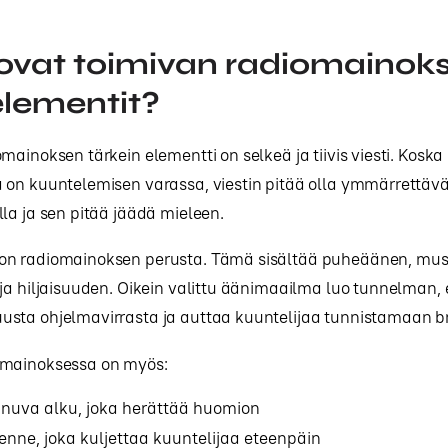
ovat toimivan radiomainok
lementit?
mainoksen tärkein elementti on selkeä ja tiivis viesti. Koska
 on kuuntelemisen varassa, viestin pitää olla ymmärrettävä
la ja sen pitää jäädä mieleen.
on radiomainoksen perusta. Tämä sisältää puheäänen, musi
ja hiljaisuuden. Oikein valittu äänimaailma luo tunnelman, 
sta ohjelmavirrasta ja auttaa kuuntelijaa tunnistamaan b
omainoksessa on myös:
nuva alku, joka herättää huomion
enne, joka kuljettaa kuuntelijaa eteenpäin