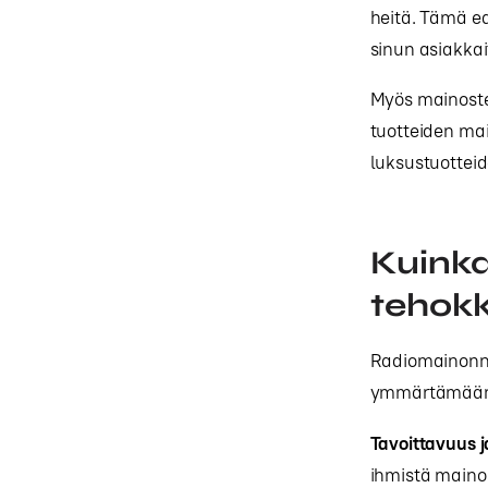
heitä. Tämä ed
sinun asiakkai
Myös mainoste
tuotteiden mai
luksustuotteid
Kuink
tehok
Radiomainonna
ymmärtämään k
Tavoittavuus ja
ihmistä mainos