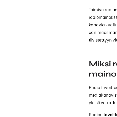
Toimiva radiom
radiomainoksen
kanavien vali
äänimaailman 
tiivistettyyn v
Miksi 
maino
Radio tavoitta
mediakanavist
yleisö verrat
Radion
tavoit