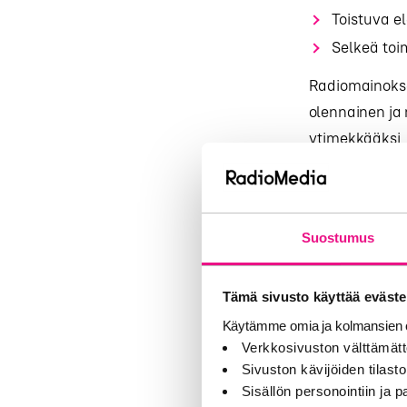
Toistuva e
Selkeä toi
Radiomainoksen
olennainen ja 
ytimekkääksi,
Toisto on myö
kampanjan aika
sääntöjen
puit
Suostumus
Tämä sivusto käyttää eväste
Miten
Käytämme omia ja kolmansien o
radiom
Verkkosivuston välttämätt
Sivuston kävijöiden tilastoi
Sisällön personointiin ja
Kohderyhmä mää