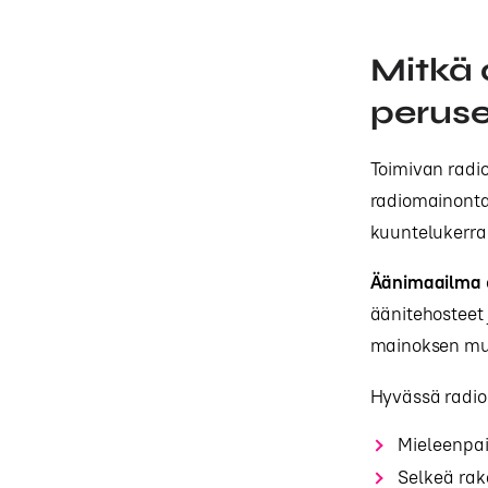
Mitkä 
peruse
Toimivan radio
radiomainonta
kuuntelukerral
Äänimaailma
äänitehosteet 
mainoksen muu
Hyvässä radi
Mieleenpai
Selkeä rak