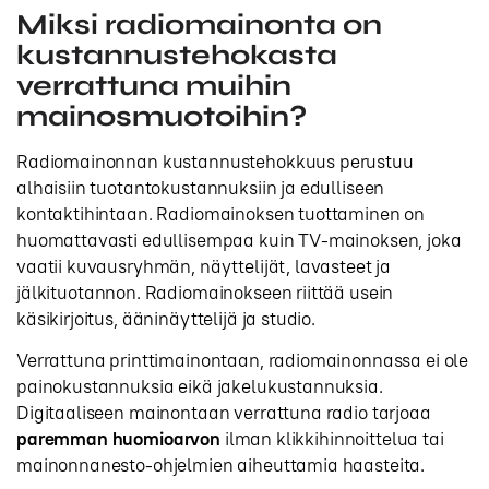
Miksi radiomainonta on
kustannustehokasta
verrattuna muihin
mainosmuotoihin?
Radiomainonnan kustannustehokkuus perustuu
alhaisiin tuotantokustannuksiin ja edulliseen
kontaktihintaan. Radiomainoksen tuottaminen on
huomattavasti edullisempaa kuin TV-mainoksen, joka
vaatii kuvausryhmän, näyttelijät, lavasteet ja
jälkituotannon. Radiomainokseen riittää usein
käsikirjoitus, ääninäyttelijä ja studio.
Verrattuna printtimainontaan, radiomainonnassa ei ole
painokustannuksia eikä jakelukustannuksia.
Digitaaliseen mainontaan verrattuna radio tarjoaa
paremman huomioarvon
ilman klikkihinnoittelua tai
mainonnanesto-ohjelmien aiheuttamia haasteita.