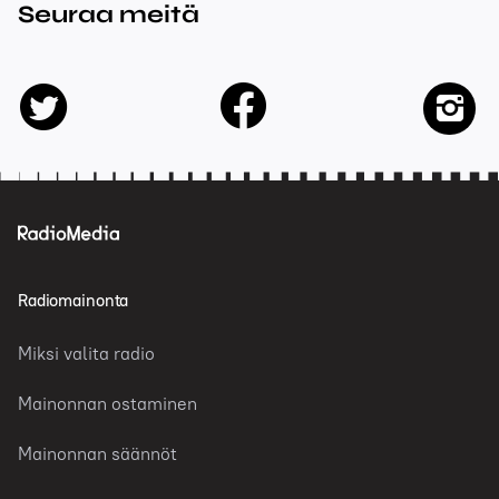
Seuraa meitä
facebook
twitter
insta
Radiomainonta
Miksi valita radio
Mainonnan ostaminen
Mainonnan säännöt