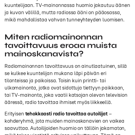
kuuntelijaan. TV-mainonnassa huomio jakautuu äänen
ja kuvan välillä, mutta radiossa ääni on pääosassa,
mikä mahdollistaa vahvan tunneyhteyden luomisen.
Miten radiomainonnan
tavoittavuus eroaa muista
mainoskanavista?
Radiomainonnan tavoittavuus on ainutlaatuinen, sillä
se kulkee kuuntelijan mukana läpi päivän eri
tilanteissa ja paikoissa. Toisin kuin printti- tai
ulkomainonta, jotka ovat sidottuja tiettyyn paikkaan,
tai TV-mainonta, joka vaatii katsojan olevan television
ääressä, radio tavoittaa ihmiset myös liikkeellä.
Erityisen
tehokkaasti radio tavoittaa autoilijat
–
kohderyhmä, jota muiden mainoskanavien on vaikea
saavuttaa. Autoilijoiden huomio on tällöin jakamaton,