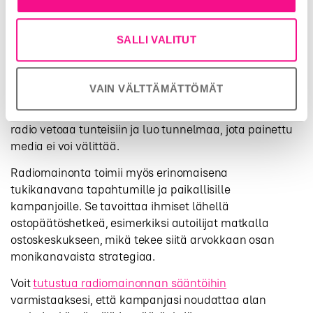
ja toiston vahvistajana. Kun sama viesti tai
äänimaailma toistuu radiossa, se palauttaa mieleen
TV:ssä nähdyn mainoksen ja vahvistaa sen vaikutusta
SALLI VALITUT
kustannustehokkaasti.
Printtimainonnan kanssa yhdistettynä radio tuo
VAIN VÄLTTÄMÄTTÖMÄT
kampanjaan dynaamisen elementin. Printti voi tarjota
yksityiskohtaista tietoa ja visuaalisen ilmeen, kun taas
radio vetoaa tunteisiin ja luo tunnelmaa, jota painettu
media ei voi välittää.
Radiomainonta toimii myös erinomaisena
tukikanavana tapahtumille ja paikallisille
kampanjoille. Se tavoittaa ihmiset lähellä
ostopäätöshetkeä, esimerkiksi autoilijat matkalla
ostoskeskukseen, mikä tekee siitä arvokkaan osan
monikanavaista strategiaa.
Voit
tutustua radiomainonnan sääntöihin
varmistaaksesi, että kampanjasi noudattaa alan