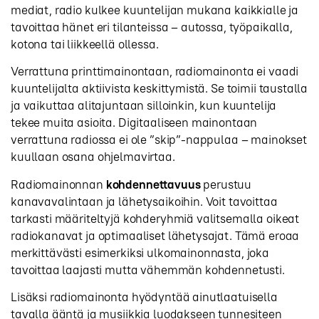
mediat, radio kulkee kuuntelijan mukana kaikkialle ja
tavoittaa hänet eri tilanteissa – autossa, työpaikalla,
kotona tai liikkeellä ollessa.
Verrattuna printtimainontaan, radiomainonta ei vaadi
kuuntelijalta aktiivista keskittymistä. Se toimii taustalla
ja vaikuttaa alitajuntaan silloinkin, kun kuuntelija
tekee muita asioita. Digitaaliseen mainontaan
verrattuna radiossa ei ole ”skip”-nappulaa – mainokset
kuullaan osana ohjelmavirtaa.
Radiomainonnan
kohdennettavuus
perustuu
kanavavalintaan ja lähetysaikoihin. Voit tavoittaa
tarkasti määriteltyjä kohderyhmiä valitsemalla oikeat
radiokanavat ja optimaaliset lähetysajat. Tämä eroaa
merkittävästi esimerkiksi ulkomainonnasta, joka
tavoittaa laajasti mutta vähemmän kohdennetusti.
Lisäksi radiomainonta hyödyntää ainutlaatuisella
tavalla ääntä ja musiikkia luodakseen tunnesiteen