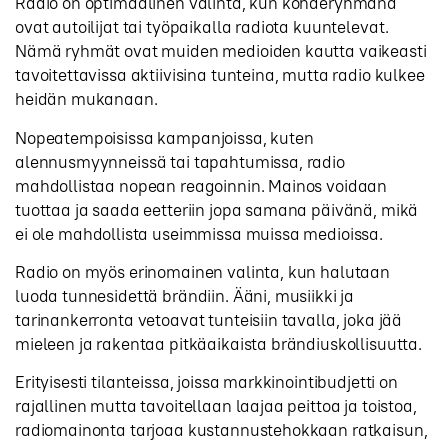
Radio on optimaalinen valinta, kun kohderyhmänä
ovat autoilijat tai työpaikalla radiota kuuntelevat.
Nämä ryhmät ovat muiden medioiden kautta vaikeasti
tavoitettavissa aktiivisina tunteina, mutta radio kulkee
heidän mukanaan.
Nopeatempoisissa kampanjoissa, kuten
alennusmyynneissä tai tapahtumissa, radio
mahdollistaa nopean reagoinnin. Mainos voidaan
tuottaa ja saada eetteriin jopa samana päivänä, mikä
ei ole mahdollista useimmissa muissa medioissa.
Radio on myös erinomainen valinta, kun halutaan
luoda tunnesidettä brändiin. Ääni, musiikki ja
tarinankerronta vetoavat tunteisiin tavalla, joka jää
mieleen ja rakentaa pitkäaikaista brändiuskollisuutta.
Erityisesti tilanteissa, joissa markkinointibudjetti on
rajallinen mutta tavoitellaan laajaa peittoa ja toistoa,
radiomainonta tarjoaa kustannustehokkaan ratkaisun,