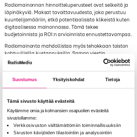
Radiomainonnan hinnoitteluperusteet ovat selkeitä ja
läpinäkyviä. Maksat tavoittavuudesta, joka perustuu
kuuntelijamääriin, etkä potentiaalisista klikeistä kuten
digitaalisessa mainonnassa. Tämä tekee
budjetoinnista ja ROI:n arvioinnista ennustettavampaa.
Radiomainonta mahdollistaa myös tehokkaan toiston
kohtuullisilla kustannuksilla. Saman viestin
toistaminen useita kertoja päivässä vahvistaa brändin
muistettavuutta ja viestin perillemenoa. Muissa
medioissa vastaava toistomäärä tulisi huomattavasti
Suostumus
Yksityiskohdat
Tietoja
kalliimmaksi.
Lisäksi radiomainonnan joustavuus mahdollistaa
nopeat muutokset kampanjoihin. Mainoksen
Tämä sivusto käyttää evästeitä
vaihtaminen tai päivittäminen on nopeaa ja edullista
Käytämme omia ja kolmansien osapuolien evästeitä
verrattuna esimerkiksi printti- tai TV-mainontaan,
sivustollamme:
joissa muutokset vaativat uusia tuotantokierroksia.
Verkkosivuston välttämättömiin toiminnallisuuksiin
Sivuston kävijöiden tilastointiin ja analysointiin