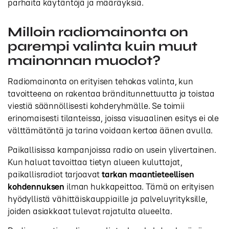
parhaita käytäntöjä ja määräyksiä.
Milloin radiomainonta on
parempi valinta kuin muut
mainonnan muodot?
Radiomainonta on erityisen tehokas valinta, kun
tavoitteena on rakentaa bränditunnettuutta ja toistaa
viestiä säännöllisesti kohderyhmälle. Se toimii
erinomaisesti tilanteissa, joissa visuaalinen esitys ei ole
välttämätöntä ja tarina voidaan kertoa äänen avulla.
Paikallisissa kampanjoissa radio on usein ylivertainen.
Kun haluat tavoittaa tietyn alueen kuluttajat,
paikallisradiot tarjoavat
tarkan maantieteellisen
kohdennuksen
ilman hukkapeittoa. Tämä on erityisen
hyödyllistä vähittäiskauppiaille ja palveluyrityksille,
joiden asiakkaat tulevat rajatulta alueelta.