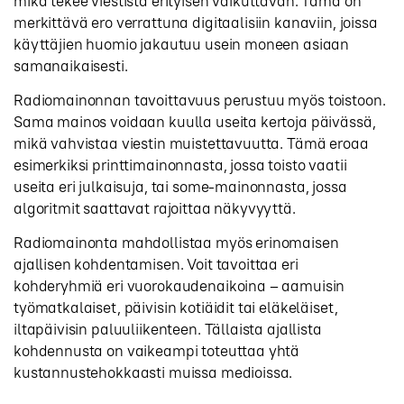
mikä tekee viestistä erityisen vaikuttavan. Tämä on
merkittävä ero verrattuna digitaalisiin kanaviin, joissa
käyttäjien huomio jakautuu usein moneen asiaan
samanaikaisesti.
Radiomainonnan tavoittavuus perustuu myös toistoon.
Sama mainos voidaan kuulla useita kertoja päivässä,
mikä vahvistaa viestin muistettavuutta. Tämä eroaa
esimerkiksi printtimainonnasta, jossa toisto vaatii
useita eri julkaisuja, tai some-mainonnasta, jossa
algoritmit saattavat rajoittaa näkyvyyttä.
Radiomainonta mahdollistaa myös erinomaisen
ajallisen kohdentamisen. Voit tavoittaa eri
kohderyhmiä eri vuorokaudenaikoina – aamuisin
työmatkalaiset, päivisin kotiäidit tai eläkeläiset,
iltapäivisin paluuliikenteen. Tällaista ajallista
kohdennusta on vaikeampi toteuttaa yhtä
kustannustehokkaasti muissa medioissa.