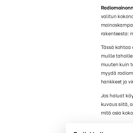
Radiomainonna
valitun kokon
mainoskampanj
rakenteesta: m
Tässä kohtaa o
muille tahoil
muuten kuin t
myydä radiomai
hankkeet ja vir
Jos haluat käy
kuvaus siitä,
mitä osia koko