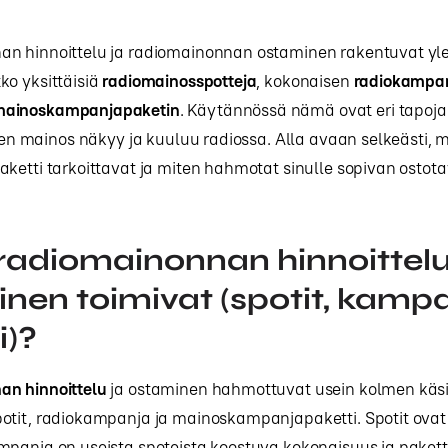
n hinnoittelu ja radiomainonnan ostaminen rakentuvat yl
ko yksittäisiä
radiomainosspotteja
, kokonaisen
radiokampa
ainoskampanjapaketin
. Käytännössä nämä ovat eri tapoj
iten mainos näkyy ja kuuluu radiossa. Alla avaan selkeästi, mi
ketti tarkoittavat ja miten hahmotat sinulle sopivan ostot
radiomainonnan hinnoittelu
nen toimivat (spotit, kampa
i)?
n hinnoittelu
ja ostaminen hahmottuvat usein kolmen käsi
tit, radiokampanja ja mainoskampanjapaketti. Spotit ovat 
mpanja on useista spoteista koostuva kokonaisuus ja pakett