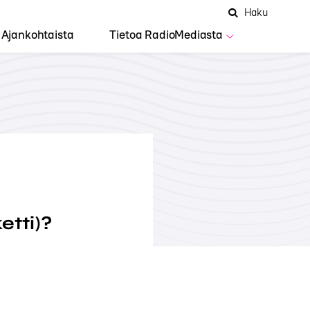
Hae
Avaa
Haku
Hakuken
sivustolta
haku
Ajankohtaista
Tietoa RadioMediasta
etti)?