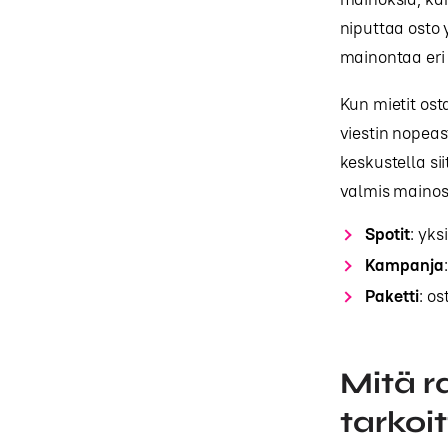
niputtaa osto 
mainontaa eri o
Kun mietit os
viestin nopeas
keskustella si
valmis maino
Spotit
: yks
Kampanja
Paketti
: o
Mitä r
tarkoi