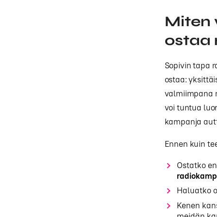
Miten 
ostaa
Sopivin tapa r
ostaa: yksitt
valmiimpana m
voi tuntua luo
kampanja autt
Ennen kuin tee
Ostatko ens
radiokamp
Haluatko o
Kenen kans
meidän ka