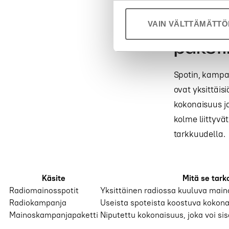
VAIN VÄLTTÄMÄTT
Mitä e
paketi
Spotin, kampan
ovat yksittäi
kokonaisuus j
kolme liittyv
tarkkuudella.
Käsite
Mitä se tark
Radiomainosspotit
Yksittäinen radiossa kuuluva main
Radiokampanja
Useista spoteista koostuva kokon
Mainoskampanjapaketti
Niputettu kokonaisuus, joka voi si