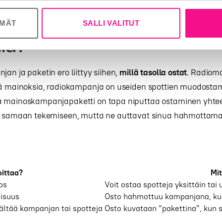
ÖMÄT
SALLI VALITUT
roa on spotilla, kampanjalla
lla?
jan ja paketin ero liittyy siihen,
millä tasolla ostat
. Radioma
siä mainoksia, radiokampanja on useiden spottien muodosta
a mainoskampanjapaketti on tapa niputtaa ostaminen yhtee
ät samaan tekemiseen, mutta ne auttavat sinua hahmottama
oittaa?
Mit
os
Voit ostaa spotteja yksittäin tai 
aisuus
Osto hahmottuu kampanjana, kun
sältää kampanjan tai spotteja
Osto kuvataan “pakettina”, kun 