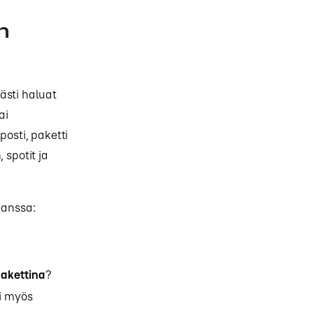
n
ästi haluat
ai
osti, paketti
 spotit ja
kanssa:
akettina
?
ai myös