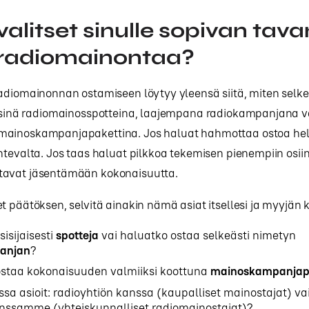
valitset sinulle sopivan tava
 radiomainontaa?
adiomainonnan ostamiseen löytyy yleensä siitä, miten selke
äisinä radiomainosspotteina, laajempana radiokampanjana v
ainoskampanjapakettina. Jos haluat hahmottaa ostoa help
ntevalta. Jos taas haluat pilkkoa tekemisen pienempiin osiin,
avat jäsentämään kokonaisuutta.
t päätöksen, selvitä ainakin nämä asiat itsellesi ja myyjän 
isijaisesti
spotteja
vai haluatko ostaa selkeästi nimetyn
anjan
?
staa kokonaisuuden valmiiksi koottuna
mainoskampanjap
sa asioit: radioyhtiön kanssa (kaupalliset mainostajat) v
nssamme (yhteiskunnalliset radiomainostajat)?