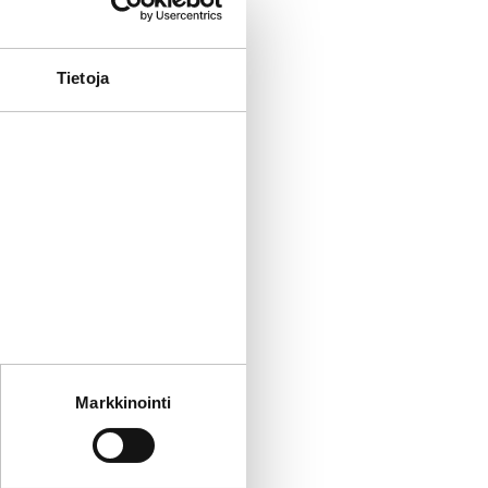
n?
Tietoja
 kuten
inä toistoina.
ssa. Kun
en tapahtuu
, jonka
staja
ainontaa.
tät sivustoamme.
Markkinointi
iokampanjan?
kun olet käyttänyt heidän