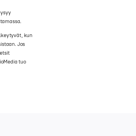
pysyy
ostamassa.
lkeytyvät, kun
istaan. Jos
etsit
dioMedia tuo
.