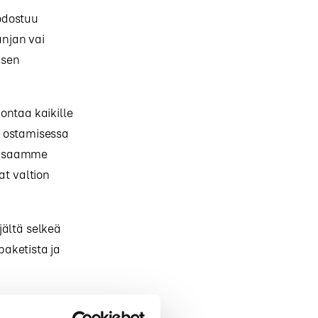
odostuu
njan vai
isen
ontaa kaikille
n ostamisessa
Me saamme
at valtion
jältä selkeä
aketista ja