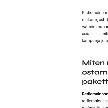
Radiomainonna
mukaan, ostat
valmiimman
m
asia eli se, m
kampanja ja pa
Miten 
ostami
pakett
Radiomainonna
radiomainosspo
mainoksia, ka