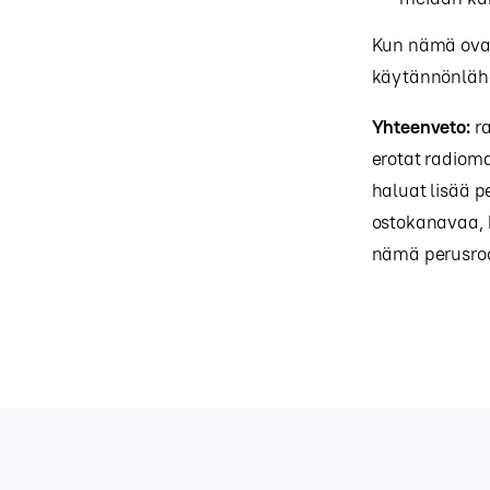
Kun nämä ovat 
käytännönlähei
Yhteenveto:
ra
erotat radiom
haluat lisää p
ostokanavaa, k
nämä perusrool