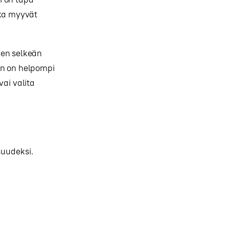
tka myyvät
den selkeän
en on helpompi
vai valita
suudeksi.