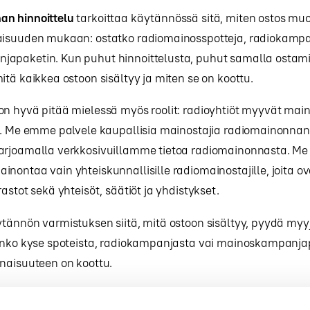
n hinnoittelu
tarkoittaa käytännössä sitä, miten ostos mu
aisuuden mukaan: ostatko radiomainosspotteja, radiokampa
apaketin. Kun puhut hinnoittelusta, puhut samalla ostam
itä kaikkea ostoon sisältyy ja miten se on koottu.
n hyvä pitää mielessä myös roolit: radioyhtiöt myyvät main
le. Me emme palvele kaupallisia mainostajia radiomainonna
arjoamalla verkkosivuillamme tietoa radiomainonnasta. 
nontaa vain yhteiskunnallisille radiomainostajille, joita ov
astot sekä yhteisöt, säätiöt ja yhdistykset.
tännön varmistuksen siitä, mitä ostoon sisältyy, pyydä myy
 onko kyse spoteista, radiokampanjasta vai mainoskampanjap
naisuuteen on koottu.