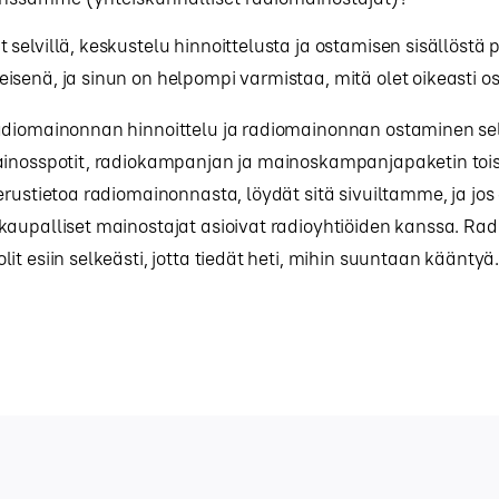
selvillä, keskustelu hinnoittelusta ja ostamisen sisällöstä 
senä, ja sinun on helpompi varmistaa, mitä olet oikeasti 
diomainonnan hinnoittelu ja radiomainonnan ostaminen se
ainosspotit, radiokampanjan ja mainoskampanjapaketin tois
erustietoa radiomainonnasta, löydät sitä sivuiltamme, ja jos 
aupalliset mainostajat asioivat radioyhtiöiden kanssa. Ra
it esiin selkeästi, jotta tiedät heti, mihin suuntaan kääntyä