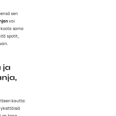
eensä sen
njan
vai
a koota sama
tä spotit,
avan.
 ja
nja,
tteen kautta:
yksittäisiä
i on tapa