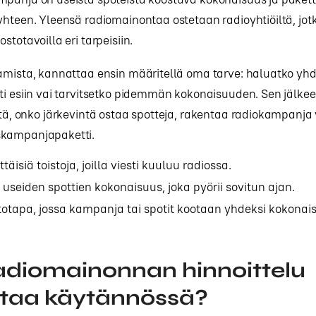
yhteen. Yleensä radiomainontaa ostetaan radioyhtiöiltä, jo
stotavoilla eri tarpeisiin.
tamista, kannattaa ensin määritellä oma tarve: haluatko yh
ti esiin vai tarvitsetko pidemmän kokonaisuuden. Sen jälke
itä, onko järkevintä ostaa spotteja, rakentaa radiokampanja 
skampanjapaketti.
ittäisiä toistoja, joilla viesti kuuluu radiossa.
: useiden spottien kokonaisuus, joka pyörii sovitun ajan.
stotapa, jossa kampanja tai spotit kootaan yhdeksi kokonai
adiomainonnan hinnoittelu
ttaa käytännössä?