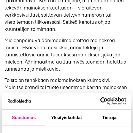
radiomainosta. Kerro kuuntelijalle, mitä haluat hänen
tekevän mainoksen kuultuaan – vierailevan
verkkosivuillasi, soittavan tiettyyn numeroon tai
vierailemaan liikkeessäsi. Selkeä kehotus ohjaa
kuuntelijan toimimaan.
Mieleenpainuva äänimaailma erottaa mainoksesi
muista. Hyödynnä musiikkia, ääniefektejä ja
tunnistettavia ääniä luodaksesi mainoksen, joka jää
mieleen. Äänimaailma auttaa myös luomaan haluttua
tunnelmaa ja mielikuvia.
Toisto on tehokkaan radiomainoksen kulmakivi.
Mainitse brändi tai tuote useamman kerran mainoksen
aikana, jotta se jää kuuntelijan mieleen. Samoin
kampanjan toistaminen useita kertoja vahvistaa viestin
tehoa huomattavasti.
Suostumus
Yksityiskohdat
Tietoja
Tarinankerronta toimii radiossa erinomaisesti. Lyhyt
tarina tai tilannekuvaus auttaa kuuntelijaa