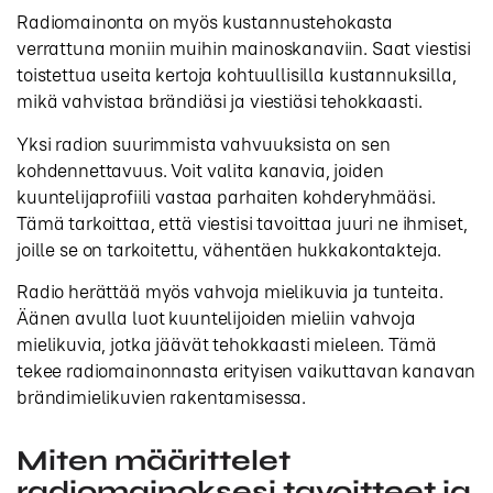
Radiomainonta on myös kustannustehokasta
verrattuna moniin muihin mainoskanaviin. Saat viestisi
toistettua useita kertoja kohtuullisilla kustannuksilla,
mikä vahvistaa brändiäsi ja viestiäsi tehokkaasti.
Yksi radion suurimmista vahvuuksista on sen
kohdennettavuus. Voit valita kanavia, joiden
kuuntelijaprofiili vastaa parhaiten kohderyhmääsi.
Tämä tarkoittaa, että viestisi tavoittaa juuri ne ihmiset,
joille se on tarkoitettu, vähentäen hukkakontakteja.
Radio herättää myös vahvoja mielikuvia ja tunteita.
Äänen avulla luot kuuntelijoiden mieliin vahvoja
mielikuvia, jotka jäävät tehokkaasti mieleen. Tämä
tekee radiomainonnasta erityisen vaikuttavan kanavan
brändimielikuvien rakentamisessa.
Miten määrittelet
radiomainoksesi tavoitteet ja