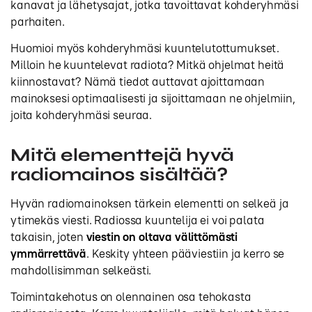
kanavat ja lähetysajat, jotka tavoittavat kohderyhmäsi
parhaiten.
Huomioi myös kohderyhmäsi kuuntelutottumukset.
Milloin he kuuntelevat radiota? Mitkä ohjelmat heitä
kiinnostavat? Nämä tiedot auttavat ajoittamaan
mainoksesi optimaalisesti ja sijoittamaan ne ohjelmiin,
joita kohderyhmäsi seuraa.
Mitä elementtejä hyvä
radiomainos sisältää?
Hyvän radiomainoksen tärkein elementti on selkeä ja
ytimekäs viesti. Radiossa kuuntelija ei voi palata
takaisin, joten
viestin on oltava välittömästi
ymmärrettävä
. Keskity yhteen pääviestiin ja kerro se
mahdollisimman selkeästi.
Toimintakehotus on olennainen osa tehokasta