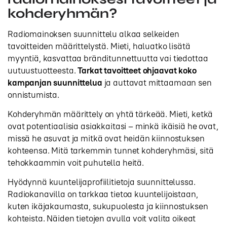
kohderyhmän?
Radiomainoksen suunnittelu alkaa selkeiden
tavoitteiden määrittelystä. Mieti, haluatko lisätä
myyntiä, kasvattaa bränditunnettuutta vai tiedottaa
uutuustuotteesta.
Tarkat tavoitteet ohjaavat koko
kampanjan suunnittelua
ja auttavat mittaamaan sen
onnistumista.
Kohderyhmän määrittely on yhtä tärkeää. Mieti, ketkä
ovat potentiaalisia asiakkaitasi – minkä ikäisiä he ovat,
missä he asuvat ja mitkä ovat heidän kiinnostuksen
kohteensa. Mitä tarkemmin tunnet kohderyhmäsi, sitä
tehokkaammin voit puhutella heitä.
Hyödynnä kuuntelijaprofiilitietoja suunnittelussa.
Radiokanavilla on tarkkaa tietoa kuuntelijoistaan,
kuten ikäjakaumasta, sukupuolesta ja kiinnostuksen
kohteista. Näiden tietojen avulla voit valita oikeat