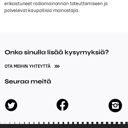
erikoistuneet radiomainonnan toteuttamiseen ja
palvelevat kaupallisia mainostajia.
Onko sinulla lisää kysymyksiä?
OTA MEIHIN YHTEYTTÄ
Seuraa meitä
facebook
twitter
insta