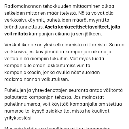
Radiomainonnan tehokkuuden mittaaminen alkaa
selkeiden mittarien määrittelystä. Näitä voivat olla
verkkosivukäynnit, puheluiden määrä, myynti tai
bränditunnettuus.
Aseta konkreettiset tavoitteet, joita
voit mitata
kampanjan aikana ja sen jälkeen.
Verkkoliikenne on yksi selkeimmistä mittareista. Seuraa
verkkosivujesi kävijämääriä kampanjan aikana ja
vertaa niitä aiempiin lukuihin. Voit myös luoda
kampanjalle oman laskeutumissivun tai
kampanjakoodin, jonka avulla näet suoraan
radiomainonnan vaikutuksen.
Puhelujen ja yhteydenottojen seuranta antaa välitöntä
palautetta kampanjan tehosta. Jos mainostat
puhelinnumeroa, voit käyttää kampanjalle omistettua
numeroa tai kysyä asiakkailta, mistä he kuulivat
yrityksestäsi.
Myynnin kehitys on lopullinen mittari kampanjan