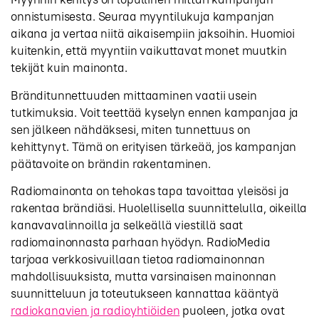
onnistumisesta. Seuraa myyntilukuja kampanjan
aikana ja vertaa niitä aikaisempiin jaksoihin. Huomioi
kuitenkin, että myyntiin vaikuttavat monet muutkin
tekijät kuin mainonta.
Bränditunnettuuden mittaaminen vaatii usein
tutkimuksia. Voit teettää kyselyn ennen kampanjaa ja
sen jälkeen nähdäksesi, miten tunnettuus on
kehittynyt. Tämä on erityisen tärkeää, jos kampanjan
päätavoite on brändin rakentaminen.
Radiomainonta on tehokas tapa tavoittaa yleisösi ja
rakentaa brändiäsi. Huolellisella suunnittelulla, oikeilla
kanavavalinnoilla ja selkeällä viestillä saat
radiomainonnasta parhaan hyödyn. RadioMedia
tarjoaa verkkosivuillaan tietoa radiomainonnan
mahdollisuuksista, mutta varsinaisen mainonnan
suunnitteluun ja toteutukseen kannattaa kääntyä
radiokanavien ja radioyhtiöiden
puoleen, jotka ovat