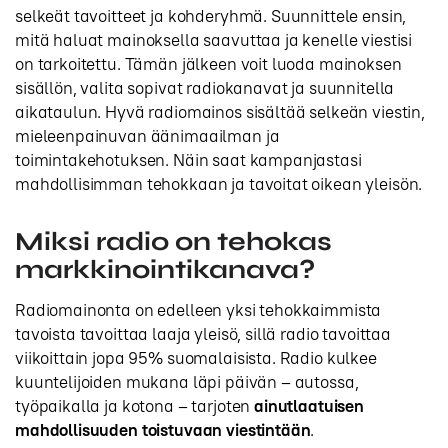
selkeät tavoitteet ja kohderyhmä. Suunnittele ensin,
mitä haluat mainoksella saavuttaa ja kenelle viestisi
on tarkoitettu. Tämän jälkeen voit luoda mainoksen
sisällön, valita sopivat radiokanavat ja suunnitella
aikataulun. Hyvä radiomainos sisältää selkeän viestin,
mieleenpainuvan äänimaailman ja
toimintakehotuksen. Näin saat kampanjastasi
mahdollisimman tehokkaan ja tavoitat oikean yleisön.
Miksi radio on tehokas
markkinointikanava?
Radiomainonta on edelleen yksi tehokkaimmista
tavoista tavoittaa laaja yleisö, sillä radio tavoittaa
viikoittain jopa 95% suomalaisista. Radio kulkee
kuuntelijoiden mukana läpi päivän – autossa,
työpaikalla ja kotona – tarjoten
ainutlaatuisen
mahdollisuuden toistuvaan viestintään
.