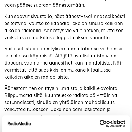
vaan pääset suoraan äänestämään.
Kun saavut sivustolle, näet äänestysvalinnat selkeästi
esiteltynä. Valitse se kappale, joka on sinulle kaikkien
aikojen radiobiisi. Äänestys vie vain hetken, mutta sen
vaikutus on merkittävä lopputuloksen kannalta.
Voit osallistua äänestyksen missä tahansa vaiheessa
sen ollessa käynnissä. Älä jätä osallistumista viime
tippaan, vaan anna äänesi heti kun mahdollista. Näin
varmistat, että suosikkisi on mukana kilpailussa
kaikkien aikojen radiobiisistä.
Äänestäminen on täysin ilmaista ja kaikille avointa.
Riippumatta siitä, kuunteletko radiota päivittäin vai
satunnaisesti, sinulla on yhtäläinen mahdollisuus
vaikuttaa tulokseen. Jokainen ääni lasketaan ja
jokainen mielipide on tärkeä.