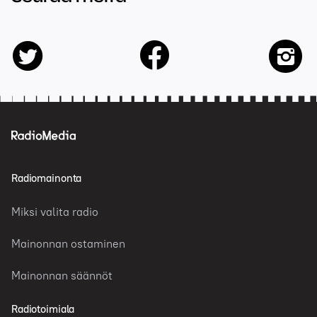
facebook
twitter
insta
Radiomainonta
Miksi valita radio
Mainonnan ostaminen
Mainonnan säännöt
Radiotoimiala