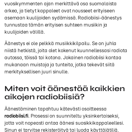
vuosikymmenten ajan merkittävä osa suomalaista
arkea, ja tietyt kappaleet ovat nousseet erityiseen
asemaan kuulijoiden sydämissä. Radiobiisi-äänestys
tunnustaa tämän erityisen suhteen musiikin ja
kuulijoiden välillä.
Äänestys ei ole pelkkä musiikkikilpailu. Se on juhla
niistä hetkistä, joita olet kokenut kuunnellessasi radiota
autossa, töissä tai kotona. Jokainen radiobiisi kantaa
mukanaan muistoja ja tunteita, jotka tekevät siitä
merkityksellisen juuri sinulle.
Miten voit äänestää kaikkien
aikojen radiobiisiä?
Äänestäminen tapahtuu kätevästi osoitteessa
radiobiisi.fi
. Prosessi on suunniteltu yksinkertaiseksi,
jotta voit nopeasti antaa äänesi suosikkikappaleellesi.
Sinun ei tarvitse rekisteröityä tai luoda käyttäjätiliä,