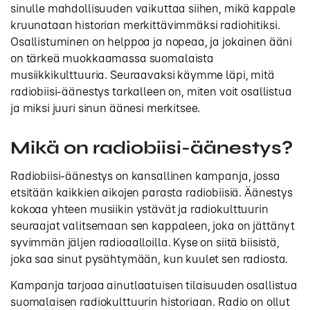
sinulle mahdollisuuden vaikuttaa siihen, mikä kappale
kruunataan historian merkittävimmäksi radiohitiksi.
Osallistuminen on helppoa ja nopeaa, ja jokainen ääni
on tärkeä muokkaamassa suomalaista
musiikkikulttuuria. Seuraavaksi käymme läpi, mitä
radiobiisi-äänestys tarkalleen on, miten voit osallistua
ja miksi juuri sinun äänesi merkitsee.
Mikä on radiobiisi-äänestys?
Radiobiisi-äänestys on kansallinen kampanja, jossa
etsitään kaikkien aikojen parasta radiobiisiä. Äänestys
kokoaa yhteen musiikin ystävät ja radiokulttuurin
seuraajat valitsemaan sen kappaleen, joka on jättänyt
syvimmän jäljen radioaalloilla. Kyse on siitä biisistä,
joka saa sinut pysähtymään, kun kuulet sen radiosta.
Kampanja tarjoaa ainutlaatuisen tilaisuuden osallistua
suomalaisen radiokulttuurin historiaan. Radio on ollut