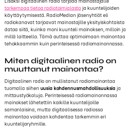
Lisäksi digitaalinen radio tarjoaa mainostajalle
tarkempaa tietoa radiotoimialasta
ja kuuntelijoiden
käyttäytymisestä. RadioMedian jäsenyhtiöt eli
radiokanavat tarjoavat mainostajille yksityiskohtaista
dataa siitä, kuinka moni kuunteli mainoksen, milloin ja
millä laitteella. Tämä auttaa optimoimaan mainontaa
tehokkaammin kuin perinteisessä radiomainonnassa.
Miten digitaalinen radio on
muuttanut mainontaa?
Digitaalinen radio on mullistanut radiomainontaa
tuomalla siihen
uusia kohdennusmahdollisuuksia
ja
mittaustyökaluja. Perinteisessä radiomainonnassa
mainokset lähetettiin kaikille kuuntelijoille
samanlaisina, mutta digitaalisessa radiossa
mainontaa voidaan kohdentaa tarkemmin eri
kuuntelijaryhmille.