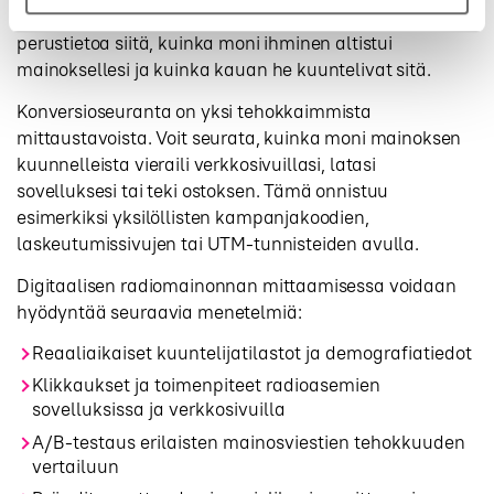
Kuuntelijamäärien ja kuunteluaikojen
seuranta tarjoaa
perustietoa siitä, kuinka moni ihminen altistui
mainoksellesi ja kuinka kauan he kuuntelivat sitä.
Konversioseuranta on yksi tehokkaimmista
mittaustavoista. Voit seurata, kuinka moni mainoksen
kuunnelleista vieraili verkkosivuillasi, latasi
sovelluksesi tai teki ostoksen. Tämä onnistuu
esimerkiksi yksilöllisten kampanjakoodien,
laskeutumissivujen tai UTM-tunnisteiden avulla.
Digitaalisen radiomainonnan mittaamisessa voidaan
hyödyntää seuraavia menetelmiä:
Reaaliaikaiset kuuntelijatilastot ja demografiatiedot
Klikkaukset ja toimenpiteet radioasemien
sovelluksissa ja verkkosivuilla
A/B-testaus erilaisten mainosviestien tehokkuuden
vertailuun