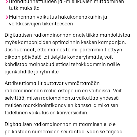
Bränditunnettuuden ja -mielikuvien mittaaminen
tutkimuksilla
Mainonnan vaikutus hakukonehakuihin ja
verkkosivujen liikenteeseen
Digitaalisen radiomainonnan analytiikka mahdollistaa
myös kampanjoiden optimoinnin kesken kampanjan.
Jos huomaat, että mainos toimii paremmin tiettyyn
aikaan päivästä tai tietylle kohderyhmälle, voit
kohdistaa mainosbudjettiasi tehokkaammin näille
ajankohdille ja ryhmille.
Attribuutiomallit auttavat ymmärtämään
radiomainonnan roolia ostopolun eri vaiheissa. Voit
selvittää, miten radiomainonta vaikuttaa yhdessä
muiden markkinointikanavien kanssa ja mikä sen
todellinen vaikutus on konversioihin.
Digitaalisen radiomainonnan mittaaminen ei ole
pelkästään numeroiden seurantaa, vaan se tarjoaa