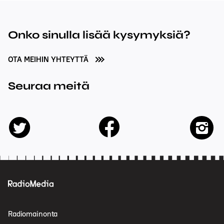
Onko sinulla lisää kysymyksiä?
OTA MEIHIN YHTEYTTÄ
Seuraa meitä
facebook
twitter
insta
Radiomainonta