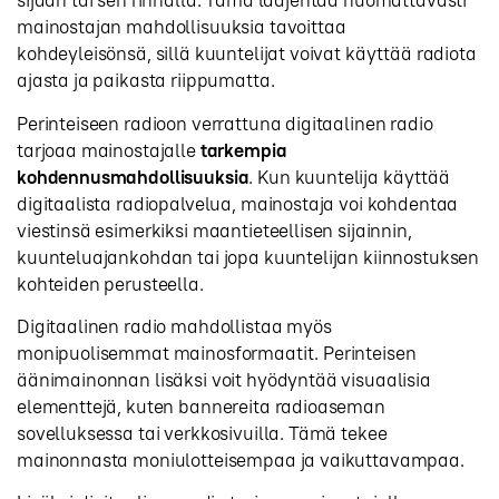
sijaan tai sen rinnalla. Tämä laajentaa huomattavasti
mainostajan mahdollisuuksia tavoittaa
kohdeyleisönsä, sillä kuuntelijat voivat käyttää radiota
ajasta ja paikasta riippumatta.
Perinteiseen radioon verrattuna digitaalinen radio
tarjoaa mainostajalle
tarkempia
kohdennusmahdollisuuksia
. Kun kuuntelija käyttää
digitaalista radiopalvelua, mainostaja voi kohdentaa
viestinsä esimerkiksi maantieteellisen sijainnin,
kuunteluajankohdan tai jopa kuuntelijan kiinnostuksen
kohteiden perusteella.
Digitaalinen radio mahdollistaa myös
monipuolisemmat mainosformaatit. Perinteisen
äänimainonnan lisäksi voit hyödyntää visuaalisia
elementtejä, kuten bannereita radioaseman
sovelluksessa tai verkkosivuilla. Tämä tekee
mainonnasta moniulotteisempaa ja vaikuttavampaa.