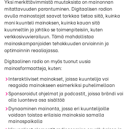
Yksi merkittävimmistä muutoksista on mainonnan
mitattavuuden parantuminen. Digitaalisen radion
avulla mainostajat saavat tarkkaa tietoa siitä, kuinka
moni kuunteli mainoksen, kuinka kauan sitä
kuunneltiin ja johtiko se toimenpiteisiin, kuten
verkkosivuvierailuun. Tämä mahdollistaa
mainoskampanjoiden tehokkuuden arvioinnin ja
optimoinnin reaaliajassa.
Digitaalinen radio on myös tuonut uusia
mainosformaatteja, kuten:
Interaktiiviset mainokset, joissa kuuntelija voi
reagoida mainokseen esimerkiksi puhelimellaan
Sponsoroidut ohjelmat ja podcastit, joissa brändi voi
olla luonteva osa sisältöä
Dynaaminen mainonta, jossa eri kuuntelijoille
voidaan toistaa erilaisia mainoksia samalla
mainospaikalla