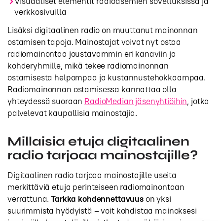
Visuaaliset elementit radioasemien sovelluksissa ja
verkkosivuilla
Lisäksi digitaalinen radio on muuttanut mainonnan
ostamisen tapoja. Mainostajat voivat nyt ostaa
radiomainontaa joustavammin eri kanaviin ja
kohderyhmille, mikä tekee radiomainonnan
ostamisesta helpompaa ja kustannustehokkaampaa.
Radiomainonnan ostamisessa kannattaa olla
yhteydessä suoraan
RadioMedian jäsenyhtiöihin
, jotka
palvelevat kaupallisia mainostajia.
Millaisia etuja digitaalinen
radio tarjoaa mainostajille?
Digitaalinen radio tarjoaa mainostajille useita
merkittäviä etuja perinteiseen radiomainontaan
verrattuna.
Tarkka kohdennettavuus
on yksi
suurimmista hyödyistä – voit kohdistaa mainoksesi