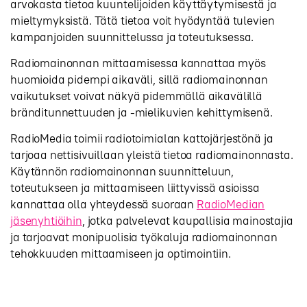
arvokasta tietoa kuuntelijoiden käyttäytymisestä ja
mieltymyksistä. Tätä tietoa voit hyödyntää tulevien
kampanjoiden suunnittelussa ja toteutuksessa.
Radiomainonnan mittaamisessa kannattaa myös
huomioida pidempi aikaväli, sillä radiomainonnan
vaikutukset voivat näkyä pidemmällä aikavälillä
bränditunnettuuden ja -mielikuvien kehittymisenä.
RadioMedia toimii radiotoimialan kattojärjestönä ja
tarjoaa nettisivuillaan yleistä tietoa radiomainonnasta.
Käytännön radiomainonnan suunnitteluun,
toteutukseen ja mittaamiseen liittyvissä asioissa
kannattaa olla yhteydessä suoraan
RadioMedian
jäsenyhtiöihin
, jotka palvelevat kaupallisia mainostajia
ja tarjoavat monipuolisia työkaluja radiomainonnan
tehokkuuden mittaamiseen ja optimointiin.