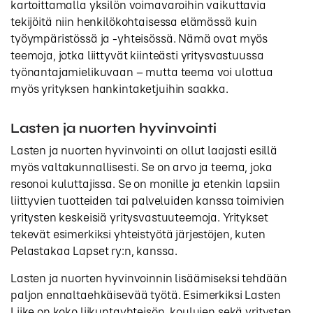
kartoittamalla yksilön voimavaroihin vaikuttavia
tekijöitä niin henkilökohtaisessa elämässä kuin
työympäristössä ja -yhteisössä. Nämä ovat myös
teemoja, jotka liittyvät kiinteästi yritysvastuussa
työnantajamielikuvaan – mutta teema voi ulottua
myös yrityksen hankintaketjuihin saakka.
Lasten ja nuorten hyvinvointi
Lasten ja nuorten hyvinvointi on ollut laajasti esillä
myös valtakunnallisesti. Se on arvo ja teema, joka
resonoi kuluttajissa. Se on monille ja etenkin lapsiin
liittyvien tuotteiden tai palveluiden kanssa toimivien
yritysten keskeisiä yritysvastuuteemoja. Yritykset
tekevät esimerkiksi yhteistyötä järjestöjen, kuten
Pelastakaa Lapset ry:n, kanssa.
Lasten ja nuorten hyvinvoinnin lisäämiseksi tehdään
paljon ennaltaehkäisevää työtä. Esimerkiksi Lasten
Liike on koko liikuntayhteisön, koulujen sekä yritysten