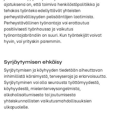
ajatuksena on, että toimiva henkilöstöpolitiikka ja
tehokas työnteko edellyttävät yhteisten
perheystävällisyyden pelisääntöjen laatimista.
Perheystävällinen työnantaja voi erottautua
positiivisesti työnhaussa ja vaikutus
työnantajabrändiin on suuri. Kun työntekijät voivat
hyvin, voi yrityskin paremmin.
Syrjäytymisen ehkäisy
Syrjäytymisen ja köyhyyden tiedetään aiheuttavan
inhimillistä kärsimystä, terveyseroja ja eriarvoisuutta.
Syrjäytyminen voi olla seurausta työttömyydestä,
köyhyydestä, mielenterveysongelmista,
alkoholisoitumisesta tai joutumisesta
yhteiskunnallisten vaikutusmahdollisuuksien
ulkopuolelle.