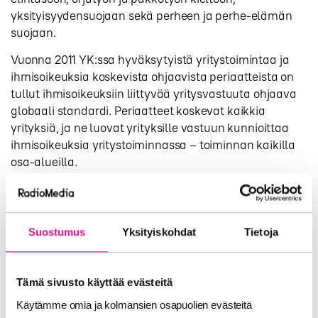
yksityisyydensuojaan sekä perheen ja perhe-elämän
suojaan.
Vuonna 2011 YK:ssa hyväksytyistä yritystoimintaa ja
ihmisoikeuksia koskevista ohjaavista periaatteista on
tullut ihmisoikeuksiin liittyvää yritysvastuuta ohjaava
globaali standardi. Periaatteet koskevat kaikkia
yrityksiä, ja ne luovat yrityksille vastuun kunnioittaa
ihmisoikeuksia yritystoiminnassa – toiminnan kaikilla
osa-alueilla.
Ilmastonmuutos
Ilmastonmuutoksen hillintä ja hiilineutraalit tavoitteet
Suostumus
Yksityiskohdat
Tietoja
ovat yhä ajankohtaisempia. Ilmastonmuutos on
globaali kriisi, jonka uhka vaarantaa myös yritysten
toiminnan. Useat yritykset ovatkin sitoutuneet
Tämä sivusto käyttää evästeitä
muuttamaan jokapäiväistä toimintaansa kohti
Käytämme omia ja kolmansien osapuolien evästeitä
hiilineutraalimpia tavoitteita. Tällaisen suuntauksen