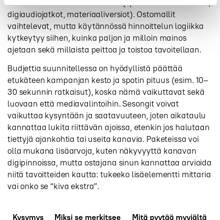
mahdollisista lisäelementeistä (sponsorointitunnisteet,
digiaudiojatkot, materiaaliversiot). Ostomallit
vaihtelevat, mutta käytännössä hinnoittelun logiikka
kytkeytyy siihen, kuinka paljon ja milloin mainos
ajetaan sekä millaista peittoa ja toistoa tavoitellaan.
Budjettia suunnitellessa on hyödyllistä päättää
etukäteen kampanjan kesto ja spotin pituus (esim. 10–
30 sekunnin ratkaisut), koska nämä vaikuttavat sekä
luovaan että mediavalintoihin. Sesongit voivat
vaikuttaa kysyntään ja saatavuuteen, joten aikataulu
kannattaa lukita riittävän ajoissa, etenkin jos halutaan
tiettyjä ajankohtia tai useita kanavia. Paketeissa voi
olla mukana lisäarvoja, kuten näkyvyyttä kanavan
digipinnoissa, mutta ostajana sinun kannattaa arvioida
niitä tavoitteiden kautta: tukeeko lisäelementti mittaria
vai onko se “kiva ekstra”.
Kysymys
Miksi se merkitsee
Mitä pyytää myyjältä