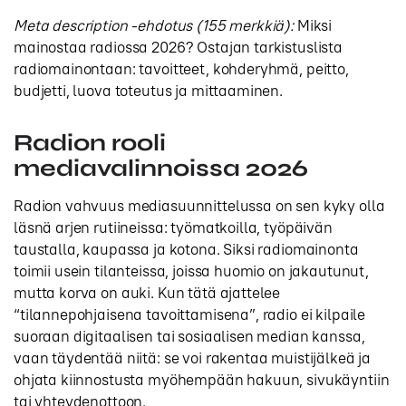
Meta description -ehdotus (155 merkkiä):
Miksi
mainostaa radiossa 2026? Ostajan tarkistuslista
radiomainontaan: tavoitteet, kohderyhmä, peitto,
budjetti, luova toteutus ja mittaaminen.
Radion rooli
mediavalinnoissa 2026
Radion vahvuus mediasuunnittelussa on sen kyky olla
läsnä arjen rutiineissa: työmatkoilla, työpäivän
taustalla, kaupassa ja kotona. Siksi radiomainonta
toimii usein tilanteissa, joissa huomio on jakautunut,
mutta korva on auki. Kun tätä ajattelee
“tilannepohjaisena tavoittamisena”, radio ei kilpaile
suoraan digitaalisen tai sosiaalisen median kanssa,
vaan täydentää niitä: se voi rakentaa muistijälkeä ja
ohjata kiinnostusta myöhempään hakuun, sivukäyntiin
tai yhteydenottoon.