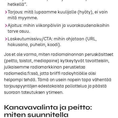
hetkellä”.
Tarjous: mitä lupaamme kuulijalle (hyöty), ei vain
mitä myymme.
Ajoitus: mihin viikonpäiviin ja vuorokaudenaikoihin
tarve osuu.
Laskeutumissivu/CTA: mihin ohjataan (URL,
hakusana, puhelin, koodi).
Jos et ole varma, miten radiomainonnan peruskäsitteet
(peitto, toistot, mediapaine) kytkeytyvät tavoitteisiin,
julkaisemme radiomarkkinan perustietoa
radiomedia.fi:ssä, jotta briiffi radioyhtiöille olisi
helpompi tehdä. Tämä on usein nopein tapa vähentää
tarjouspyyntöjen edestakaista pallottelua ja päästä
suoraan toteutuksen ytimeen.
Kanavavalinta ja peitto:
miten suunnitella