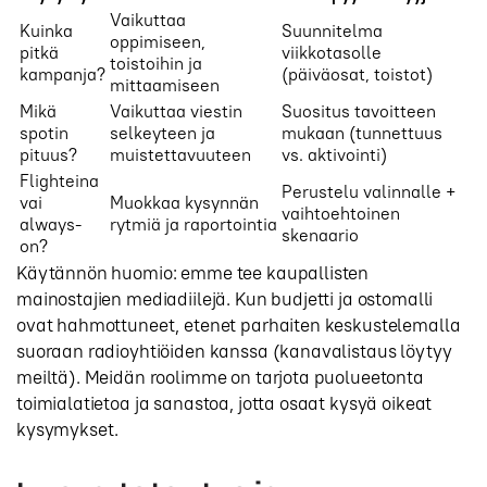
Vaikuttaa
Kuinka
Suunnitelma
oppimiseen,
pitkä
viikkotasolle
toistoihin ja
kampanja?
(päiväosat, toistot)
mittaamiseen
Mikä
Vaikuttaa viestin
Suositus tavoitteen
spotin
selkeyteen ja
mukaan (tunnettuus
pituus?
muistettavuuteen
vs. aktivointi)
Flighteina
Perustelu valinnalle +
vai
Muokkaa kysynnän
vaihtoehtoinen
always-
rytmiä ja raportointia
skenaario
on?
Käytännön huomio: emme tee kaupallisten
mainostajien mediadiilejä. Kun budjetti ja ostomalli
ovat hahmottuneet, etenet parhaiten keskustelemalla
suoraan radioyhtiöiden kanssa (kanavalistaus löytyy
meiltä). Meidän roolimme on tarjota puolueetonta
toimialatietoa ja sanastoa, jotta osaat kysyä oikeat
kysymykset.