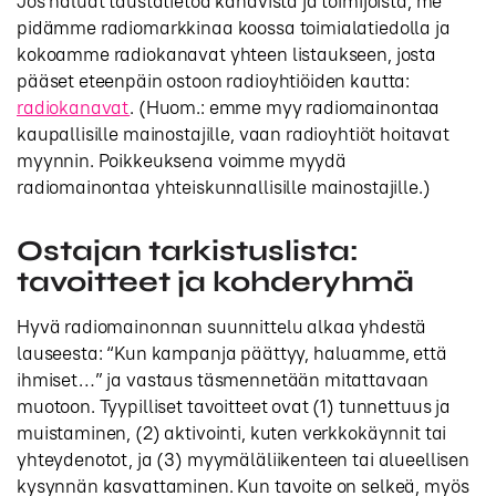
Jos haluat taustatietoa kanavista ja toimijoista, me
pidämme radiomarkkinaa koossa toimialatiedolla ja
kokoamme radiokanavat yhteen listaukseen, josta
pääset eteenpäin ostoon radioyhtiöiden kautta:
radiokanavat
. (Huom.: emme myy radiomainontaa
kaupallisille mainostajille, vaan radioyhtiöt hoitavat
myynnin. Poikkeuksena voimme myydä
radiomainontaa yhteiskunnallisille mainostajille.)
Ostajan tarkistuslista:
tavoitteet ja kohderyhmä
Hyvä radiomainonnan suunnittelu alkaa yhdestä
lauseesta: “Kun kampanja päättyy, haluamme, että
ihmiset…” ja vastaus täsmennetään mitattavaan
muotoon. Tyypilliset tavoitteet ovat (1) tunnettuus ja
muistaminen, (2) aktivointi, kuten verkkokäynnit tai
yhteydenotot, ja (3) myymäläliikenteen tai alueellisen
kysynnän kasvattaminen. Kun tavoite on selkeä, myös