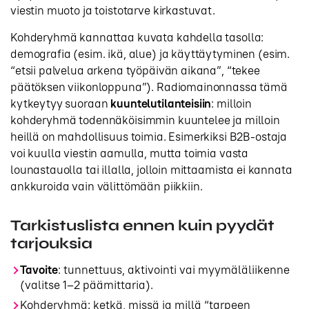
viestin muoto ja toistotarve kirkastuvat.
Kohderyhmä kannattaa kuvata kahdella tasolla:
demografia (esim. ikä, alue) ja käyttäytyminen (esim.
“etsii palvelua arkena työpäivän aikana”, “tekee
päätöksen viikonloppuna”). Radiomainonnassa tämä
kytkeytyy suoraan
kuuntelutilanteisiin
: milloin
kohderyhmä todennäköisimmin kuuntelee ja milloin
heillä on mahdollisuus toimia. Esimerkiksi B2B-ostaja
voi kuulla viestin aamulla, mutta toimia vasta
lounastauolla tai illalla, jolloin mittaamista ei kannata
ankkuroida vain välittömään piikkiin.
Tarkistuslista ennen kuin pyydät
tarjouksia
Tavoite
: tunnettuus, aktivointi vai myymäläliikenne
(valitse 1–2 päämittaria).
Kohderyhmä: ketkä, missä ja millä “tarpeen