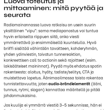
Luova toteutus ja
mittaaminen: mitä pyytää ja
seurata
Radiomainonnassa luova ratkaisu on usein suurin
yksittäinen “vipu”: sama mediapanostus voi tuntua
hyvin erilaiselta riippuen siitä, onko viesti
ymmärrettävä jo ensimmäisellä kuuntelulla. Hyvä
briiffi sisältää vähintään tavoitteen, kohderyhmän,
yhden ydinviestin, toivotun tunnereaktion,
konkreettisen call to actionin sekä rajoitteet (esim.
lakisääteiset maininnat). Pyydä myös ehdotus spotin
rakenteesta: aloitus, hyöty, todiste/selitys, CTA ja
muistettava lopetus. Äänimaailmassa toisto rakentaa
tunnistettavuutta, joten
audio-brändielementit
(ääni,
tunnus, rytmi, slogan) kannattaa määritellä ja pitää
johdonmukaisina.
Jos kuulija ei ymmärrä viestiä 3–5 sekunnissa, hän ei