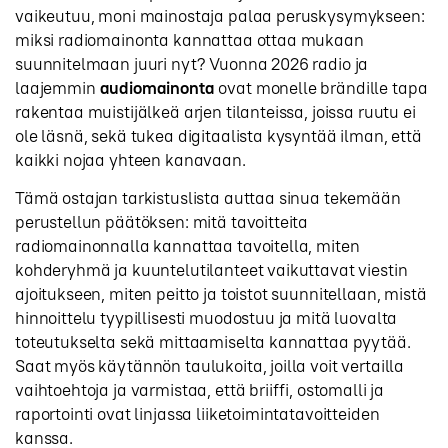
vaikeutuu, moni mainostaja palaa peruskysymykseen:
miksi radiomainonta kannattaa ottaa mukaan
suunnitelmaan juuri nyt? Vuonna 2026 radio ja
laajemmin
audiomainonta
ovat monelle brändille tapa
rakentaa muistijälkeä arjen tilanteissa, joissa ruutu ei
ole läsnä, sekä tukea digitaalista kysyntää ilman, että
kaikki nojaa yhteen kanavaan.
Tämä ostajan tarkistuslista auttaa sinua tekemään
perustellun päätöksen: mitä tavoitteita
radiomainonnalla kannattaa tavoitella, miten
kohderyhmä ja kuuntelutilanteet vaikuttavat viestin
ajoitukseen, miten peitto ja toistot suunnitellaan, mistä
hinnoittelu tyypillisesti muodostuu ja mitä luovalta
toteutukselta sekä mittaamiselta kannattaa pyytää.
Saat myös käytännön taulukoita, joilla voit vertailla
vaihtoehtoja ja varmistaa, että briiffi, ostomalli ja
raportointi ovat linjassa liiketoimintatavoitteiden
kanssa.