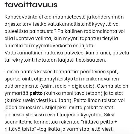
tavoittavuus
Kanavavalinta alkaa maantieteestä ja kohderyhmän
arjesta: tarvitsetko valtakunnallista näkyvyyttä vai
alueellista painotusta? Paikallinen radiomainonta voi
olla luonteva valinta, kun myynti tapahtuu tietyllä
alueella tai myymäläverkosto on rajattu.
Valtakunnallinen ratkaisu palvelee, kun brändi, palvelu
tai rekrytointi halutaan laajasti tietoisuuteen.
Toinen päätös koskee formaattia: perinteinen spot,
sponsorointi, ohjelmayhteistyö tai monikanavainen
audiomainonta (esim. radio + digiaudio). Olennaista on
ymmärtää
peitto
(kuinka moni tavoitetaan) ja toistot
(kuinka usein viesti kuullaan). Peitto ilman toistoa voi
jäädä ohueksi muistijäljeksi, mutta pelkät toistot
pienessä yleisössä eivät laajenna kysyntää. Siksi
suunnitelma kannattaa rakentaa “riittävä peitto +
riittävä toisto” -logiikalla ja varmistaa, että viesti