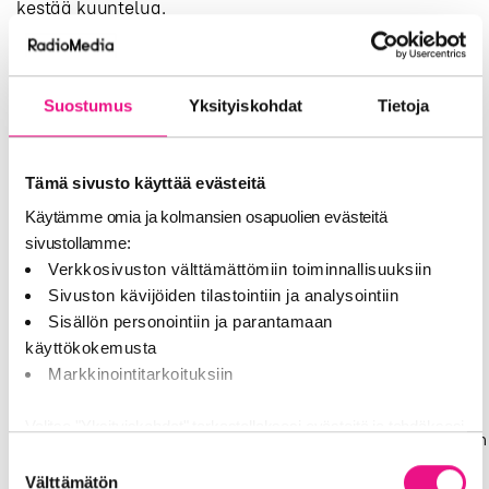
kestää kuuntelua.
Sopii
Mitä varmistaa
Valinta
tyypillisesti,
Suostumus
Yksityiskohdat
Tietoja
ostajana
kun
Brändi tai
Ydinviestin
palvelu on
selkeys, riittävä
Valtakunnallinen
Tämä sivusto käyttää evästeitä
saatavilla
toisto useissa
laajasti
päiväosissa
Käytämme omia ja kolmansien osapuolien evästeitä
Myymälät,
sivustollamme:
Aluekohtainen
tapahtumat tai
CTA, aukioloajat,
Verkkosivuston välttämättömiin toiminnallisuuksiin
Paikallinen/alueellinen
palvelu
paikallinen
Sivuston kävijöiden tilastointiin ja analysointiin
rajatulla
relevanssi
Sisällön personointiin ja parantamaan
alueella
käyttökokemusta
Selkeä alku ja
Sesonki,
loppu,
Markkinointitarkoituksiin
Flighteina
kampanjapiikit,
mittaamisen
lanseeraus
aikajänne myös
Valitse "Yksityiskohdat" tarkastellaksesi evästeitä ja tehdäksesi
viiveen huomioiden
muutoksia valintaasi.
Suostumuksen
Viestin
Jatkuva
Välttämätön
vaihtosuunnitelma,
valinta