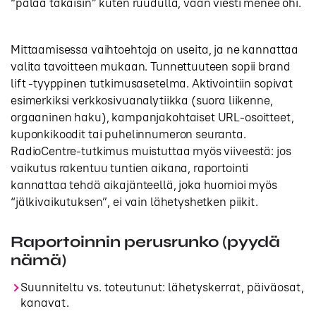
“palaa takaisin” kuten ruudulla, vaan viesti menee ohi.
Mittaamisessa vaihtoehtoja on useita, ja ne kannattaa
valita tavoitteen mukaan. Tunnettuuteen sopii brand
lift -tyyppinen tutkimusasetelma. Aktivointiin sopivat
esimerkiksi verkkosivuanalytiikka (suora liikenne,
orgaaninen haku), kampanjakohtaiset URL-osoitteet,
kuponkikoodit tai puhelinnumeron seuranta.
RadioCentre-tutkimus muistuttaa myös viiveestä: jos
vaikutus rakentuu tuntien aikana, raportointi
kannattaa tehdä aikajänteellä, joka huomioi myös
“jälkivaikutuksen”, ei vain lähetyshetken piikit.
Raportoinnin perusrunko (pyydä
nämä)
Suunniteltu vs. toteutunut: lähetyskerrat, päiväosat,
kanavat.