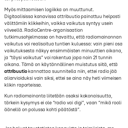
Myös mittaamisen logiikka on muuttunut.
Digitaalisissa kanavissa attribuutio painottuu helposti
välittömiin klikkeihin, vaikka vaikutus syntyy usein
viiveellä. RadioCentre-organisaation
tutkimusohjelmassa on havaittu, että radiomainonnan
vaikutus voi realisoitua tuntien kuluessa: vain pieni osa
vaikutuksesta näkyy ensimmäisten minuuttien aikana,
ja “täysi vaikutus” voi rakentua jopa noin 21 tunnin
aikana. Tämä on käytännöllinen muistutus siitä, että
attribuutio
kannattaa suunnitella niin, ettei radio jää
aliarvioiduksi vain siksi, ettei se aina näy heti viimeisen
klikin raporteissa.
Kun radiomainonta liitetään osaksi kokonaisuutta,
tärkein kysymys ei ole “radio vai digi”, vaan “mikä rooli
äänellä on polussa kohti päätöstä”.