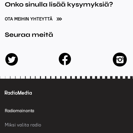
Onko sinulla lisää kysymyksiä?
OTA MEIHIN YHTEYTTÄ
Seuraa meitä
facebook
twitter
insta
Radiomainonta
Miksi valita radio