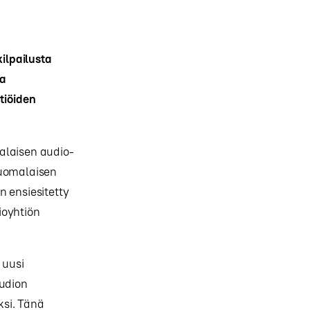
ilpailusta
ua
tiöiden
alaisen audio-
suomalaisen
n ensiesitetty
ioyhtiön
 uusi
audion
ksi. Tänä