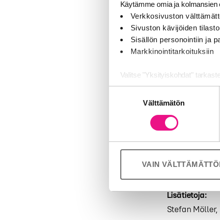
RetroKaiku-ki
Käytämme omia ja kolmansien o
Verkkosivuston välttämätt
”Audiomainonta
Sivuston kävijöiden tilastoi
Mielenkiinnoll
Sisällön personointiin ja
mieleenpainuv
Markkinointitarkoituksiin
päätuomari R
Valitse "Yksityiskohdat" tarkast
Kilpailuun il
Suostumuksen
Jaamme sosiaalisen median, mai
julkaistaan
he
Välttämätön
valinta
Kumppanimme voivat yhdistää näitä
keskiviikkoilt
palvelujaan (esim. Google).
Lue lisää Kai
Tuomaristo:
ka
VAIN VÄLTTÄMÄTT
Lisätietoja:
Stefan Möller,