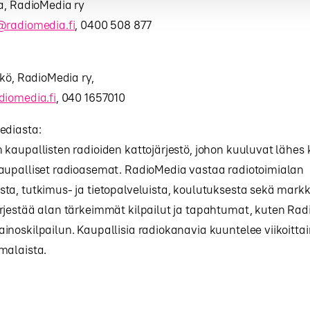
a, RadioMedia ry
@radiomedia.fi
, 0400 508 877
kkö, RadioMedia ry,
diomedia.fi
, 040 1657010
ediasta:
kaupallisten radioiden kattojärjestö, johon kuuluvat lähes 
aupalliset radioasemat. RadioMedia vastaa radiotoimialan
a, tutkimus- ja tietopalveluista, koulutuksesta sekä markk
rjestää alan tärkeimmät kilpailut ja tapahtumat, kuten Rad
noskilpailun. Kaupallisia radiokanavia kuuntelee viikoittai
malaista.