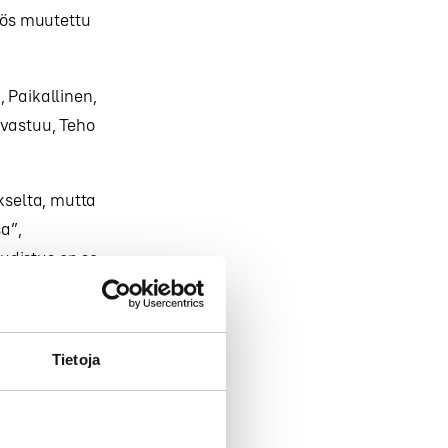
yös muutettu
 Paikallinen,
svastuu, Teho
selta, mutta
a”,
udistus on se,
 Ideana on,
amera aina
Tietoja
copywriter ja
llä hän hoiti