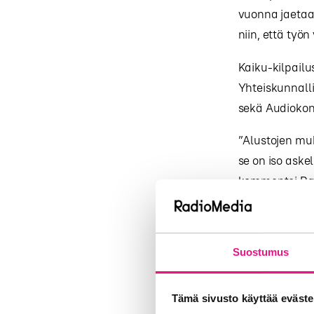
vuonna jaetaa
niin, että työn
Kaiku-kilpailu
Yhteiskunnalli
sekä Audiokons
”Alustojen mu
se on iso ask
kommentoi Rad
että tästä vuo
että Kaiku on
löytää voittaj
Suostumus
Palkittavista 
ohjaaja
Markk
Tämä sivusto käyttää eväste