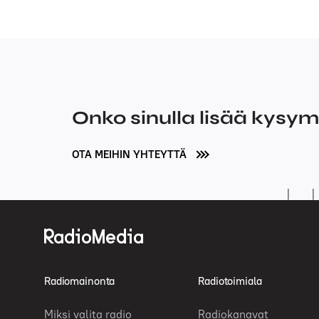
Onko sinulla lisää kysy
OTA MEIHIN YHTEYTTÄ
Radiomainonta
Radiotoimiala
Miksi valita radio
Radiokanavat