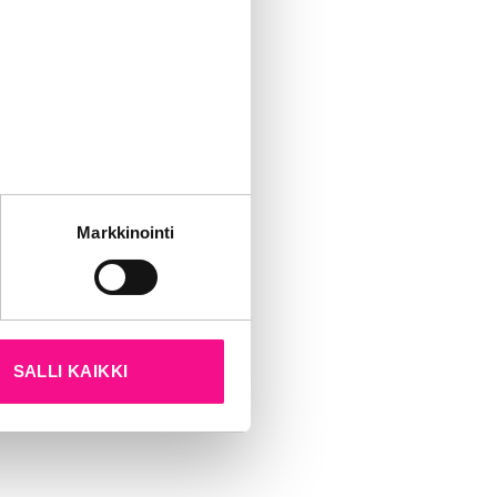
 kuulokuvia.
istä ja
aneet”,
Shortlista
tät sivustoamme.
sa
Markkinointi
kun olet käyttänyt heidän
SALLI KAIKKI