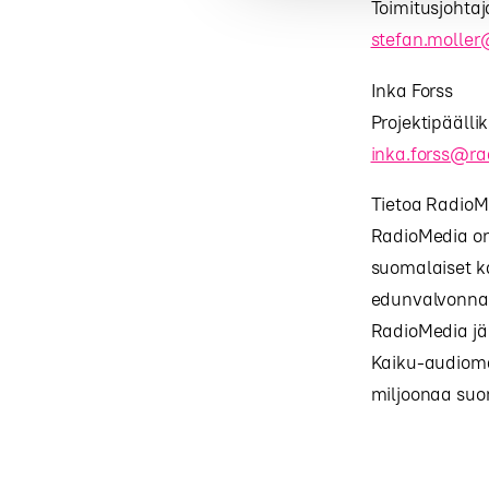
Toimitusjohtaj
stefan.moller
Inka Forss
Projektipäälli
inka.forss@ra
Tietoa RadioM
RadioMedia on 
suomalaiset k
edunvalvonnast
RadioMedia jä
Kaiku-audiomai
miljoonaa suo