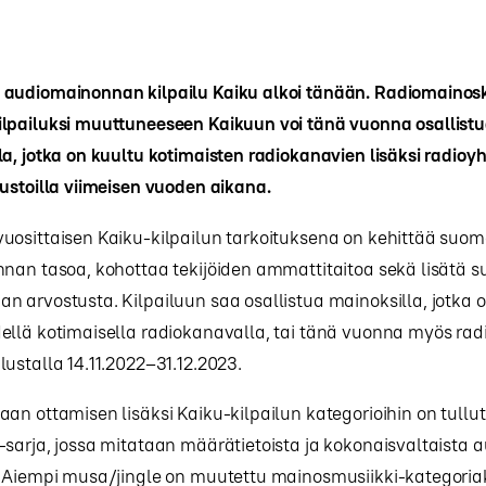
audiomainonnan kilpailu Kaiku alkoi tänään. Radiomainosk
lpailuksi muuttuneeseen Kaikuun voi tänä vuonna osallist
a, jotka on kuultu kotimaisten radiokanavien lisäksi radioyh
ustoilla viimeisen vuoden aikana.
uosittaisen Kaiku-kilpailun tarkoituksena on kehittää suom
nnan tasoa, kohottaa tekijöiden ammattitaitoa sekä lisätä 
 arvostusta. Kilpailuun saa osallistua mainoksilla, jotka o
ellä kotimaisella radiokanavalla, tai tänä vuonna myös rad
ustalla 14.11.2022–31.12.2023.
an ottamisen lisäksi Kaiku-kilpailun kategorioihin on tullut
sarja, jossa mitataan määrätietoista ja kokonaisvaltaista 
. Aiempi musa/jingle on muutettu mainosmusiikki-kategoria