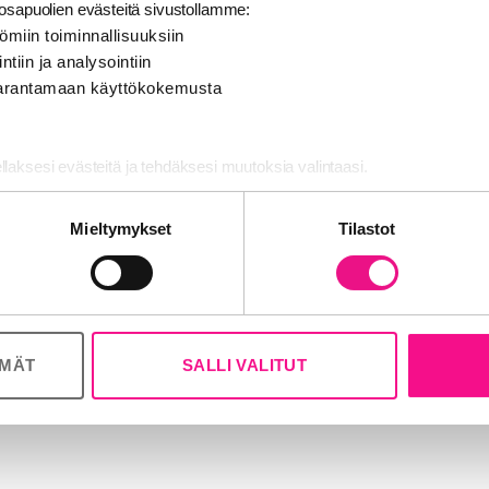
san päätuomarin roolia vuonna 2014.
sapuolien evästeitä sivustollamme:
ömiin toiminnallisuuksiin
 on äänitaiteen tavaramuoto, jossa voi luoda ikimuistoisia
ntiin ja analysointiin
a odotan mitä odottamatonta mutta olennaista, merkityksell
 parantamaan käyttökokemusta
aa maan parhaat voimat ovat tänä vuonna matkaan saatt
önkkö kommentoi.
ellaksesi evästeitä ja tehdäksesi muutoksia valintaasi.
moittautuminen alkaa tänään
4.12.2023
ja päättyy
17.1.2024
. 
nosalan ja analytiikka-alan kumppaneillemme tietoja siitä, miten käy
lmikuussa 2024
. Parhaat mainokset palkitaan KaikuGaalas
Mieltymykset
Tilastot
 tietoja muihin tietoihin, joita olet antanut heille tai joita on kerätty, 
ana
13.3.2024
Valkoisessa Salissa Helsingissä.
ku-audiomainonnan kilpailusta:
kaikukilpailu.fi
ikukilpailu.fi/tuomarit
ÖMÄT
SALLI VALITUT