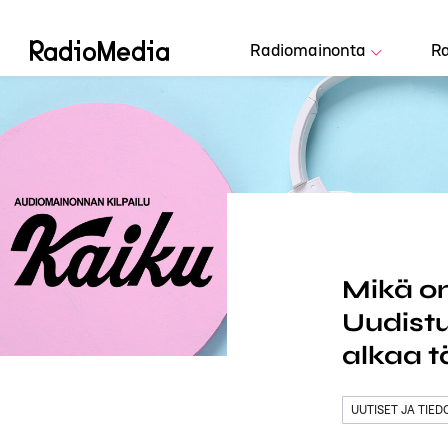
Radiomainonta
Ra
Mikä o
Uudist
alkaa 
UUTISET JA TIE