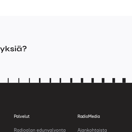
myksiä?
Palvelut
RadioMedia
Radioalan edunvalvonta
Ajankohtaista