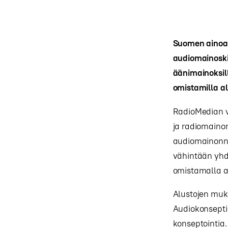
Suomen ainoa 
audiomainoski
äänimainoksill
omistamilla al
RadioMedian v
ja radiomaino
audiomainonnan
vähintään yhd
omistamalla al
Alustojen muka
Audiokonsepti-
konseptointia