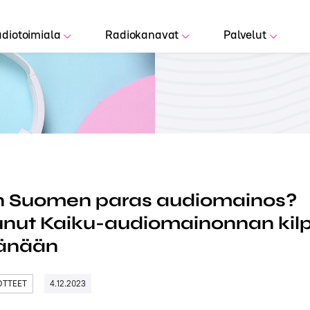
diotoimiala
Radiokanavat
Palvelut
n Suomen paras audiomainos?
unut Kaiku-audiomainonnan kilp
tänään
DOTTEET
4.12.2023