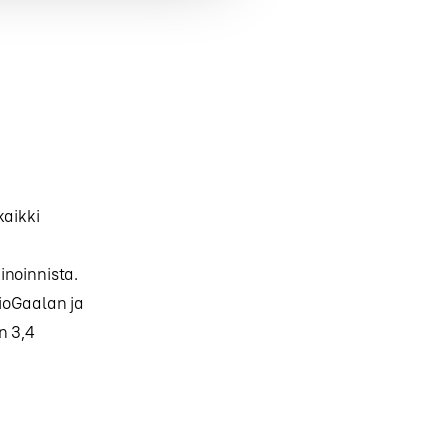
kaikki
inoinnista.
ioGaalan ja
n 3,4