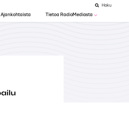
Hae
Avaa
Haku
Hakuken
sivustolta
haku
Ajankohtaista
Tietoa RadioMediasta
ailu