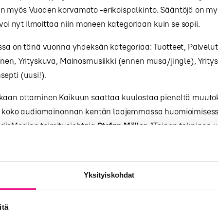
n myös Vuoden korvamato -erikoispalkinto. Sääntöjä on m
 voi nyt ilmoittaa niin moneen kategoriaan kuin se sopii.
ssa on tänä vuonna yhdeksän kategoriaa: Tuotteet, Palvelut,
nen, Yrityskuva, Mainosmusiikki (ennen musa/jingle), Yrity
epti (uusi!).
kaan ottaminen Kaikuun saattaa kuulostaa pieneltä muutok
el koko audiomainonnan kentän laajemmassa huomioimisess
ioMedian toimitusjohtaja
Stefan Möller
. ”Toinen tekninen u
desta lähtien jokaisessa kategoriassa valitaan aina voittaja.
 audiomainonnan vuosittainen urheilukilpailu, jossa maalik
an. Paras voittakoon!
Yksityiskohdat
päättää Kaiku-tuomaristo, jota tänä vuonna vetää kirjailija, 
u Rönkkö
. Rönkkö on ollut Kaikun päätuomarina ennenkin, si
itä