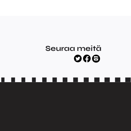
Seuraa meitä
facebook
twitter
instagram