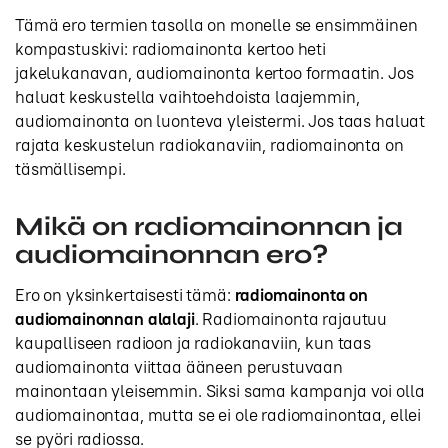
Tämä ero termien tasolla on monelle se ensimmäinen
kompastuskivi: radiomainonta kertoo heti
jakelukanavan, audiomainonta kertoo formaatin. Jos
haluat keskustella vaihtoehdoista laajemmin,
audiomainonta on luonteva yleistermi. Jos taas haluat
rajata keskustelun radiokanaviin, radiomainonta on
täsmällisempi.
Mikä on radiomainonnan ja
audiomainonnan ero?
Ero on yksinkertaisesti tämä:
radiomainonta on
audiomainonnan alalaji
. Radiomainonta rajautuu
kaupalliseen radioon ja radiokanaviin, kun taas
audiomainonta viittaa ääneen perustuvaan
mainontaan yleisemmin. Siksi sama kampanja voi olla
audiomainontaa, mutta se ei ole radiomainontaa, ellei
se pyöri radiossa.