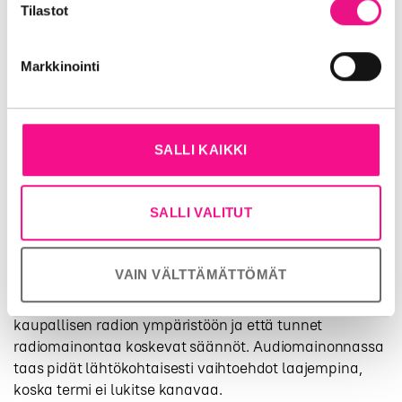
heidän palvelujaan (esim. Google).
Tilastot
myynti ja käytännön toteutus hoituvat radioyhtiöiden
kautta, eli radiokanavat ovat suora reitti eteenpäin. Me
emme palvele kaupallisia mainostajia radiomainonnan
Markkinointi
myynnissä, vaan tarjoamme verkkosivuillamme tietoa
radiomainonnasta.
Mitä kannattaa huomioida,
SALLI KAIKKI
kun suunnittelet audio- tai
radiomainontaa?
SALLI VALITUT
Hyvä suunnittelu alkaa siitä, että määrittelet, puhutko
radiomainonnasta vai audiomainonnasta, koska termi
VAIN VÄLTTÄMÄTTÖMÄT
ohjaa heti myös toteutusta. Radiomainonnassa sinun
kannattaa varmistaa, että suunnitelma sopii
kaupallisen radion ympäristöön ja että tunnet
radiomainontaa koskevat säännöt. Audiomainonnassa
taas pidät lähtökohtaisesti vaihtoehdot laajempina,
koska termi ei lukitse kanavaa.