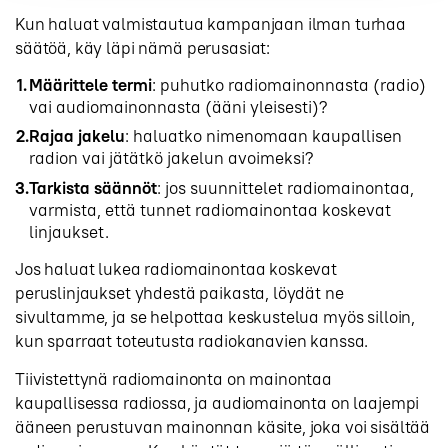
Kun haluat valmistautua kampanjaan ilman turhaa
säätöä, käy läpi nämä perusasiat:
Määrittele termi
: puhutko radiomainonnasta (radio)
vai audiomainonnasta (ääni yleisesti)?
Rajaa jakelu
: haluatko nimenomaan kaupallisen
radion vai jätätkö jakelun avoimeksi?
Tarkista säännöt
: jos suunnittelet radiomainontaa,
varmista, että tunnet radiomainontaa koskevat
linjaukset.
Jos haluat lukea radiomainontaa koskevat
peruslinjaukset yhdestä paikasta, löydät ne
sivultamme, ja se helpottaa keskustelua myös silloin,
kun sparraat toteutusta radiokanavien kanssa.
Tiivistettynä radiomainonta on mainontaa
kaupallisessa radiossa, ja audiomainonta on laajempi
ääneen perustuvan mainonnan käsite, joka voi sisältää