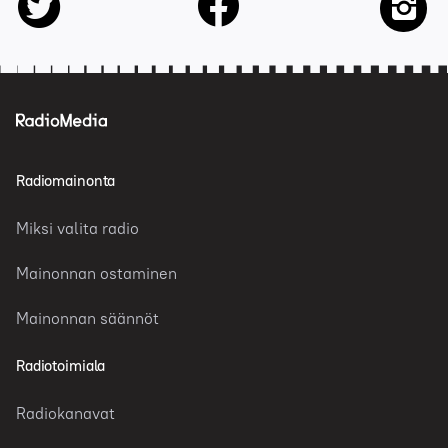
facebook
twitter
insta
Radiomainonta
Miksi valita radio
Mainonnan ostaminen
Mainonnan säännöt
Radiotoimiala
Radiokanavat