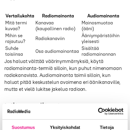
Vertailukohta
Radiomainonta
Audiomainonta
Mitä termi
Kanavaa
Mainosmuotoa
kuvaa?
(kaupallinen radio)
(ääni)
Mihin se
Ääniympäristöihin
Radiokanaviin
rajautuu?
yleisesti
Suhde
Sisältää
Osa audiomainontaa
toisiinsa
radiomainonnan
Jos haluat välttää väärinymmärryksiä, käytä
radiomainonta-termiä silloin, kun puhut nimenomaan
radiokanavista. Audiomainonta toimii silloin, kun
haluat pitää keskustelun avoimena eri äänikanaville,
mutta et vielä lukitse jakelua radioon.
Miten valitset
radiomainonnan ja
audiomainonnan välillä?
Suostumus
Yksityiskohdat
Tietoja