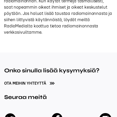
radiomainonnan. Kun käytät termejä täsmällisesti,
saat nopeammin oikeat ihmiset ja oikeat keskustelut
pöytään. Jos haluat lisää taustaa radiomainonnasta ja
siihen liittyvistä käytännöistä, löydät meiltä
RadioMedialta koottua tietoa radiomainonnasta
verkkosivuiltamme.
Onko sinulla lisää kysymyksiä?
OTA MEIHIN YHTEYTTÄ
Seuraa meitä