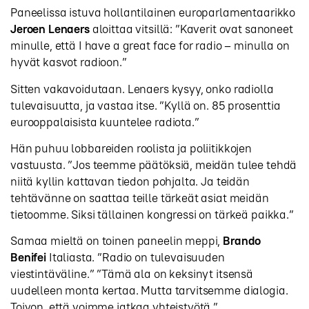
Paneelissa istuva hollantilainen europarlamentaarikko
Jeroen Lenaers
aloittaa vitsillä: ”Kaverit ovat sanoneet
minulle, että I have a great face for radio – minulla on
hyvät kasvot radioon.”
Sitten vakavoidutaan. Lenaers kysyy, onko radiolla
tulevaisuutta, ja vastaa itse. ”Kyllä on. 85 prosenttia
eurooppalaisista kuuntelee radiota.”
Hän puhuu lobbareiden roolista ja poliitikkojen
vastuusta. ”Jos teemme päätöksiä, meidän tulee tehdä
niitä kyllin kattavan tiedon pohjalta. Ja teidän
tehtävänne on saattaa teille tärkeät asiat meidän
tietoomme. Siksi tällainen kongressi on tärkeä paikka.”
Samaa mieltä on toinen paneelin meppi,
Brando
Benifei
Italiasta. ”Radio on tulevaisuuden
viestintäväline.” ”Tämä ala on keksinyt itsensä
uudelleen monta kertaa. Mutta tarvitsemme dialogia.
Toivon, että voimme jatkaa yhteistyötä.”