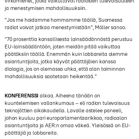
virkamiehet, jotka vaikuttavat radioiden tulevaisuuteen
ja menestymisen mahdollisuuksiin.
”Jos me hoidamme hommamme täällä, Suomessa
radiot voivat jatkaa menestymistään”, Möller sanoo.
”70 prosenttia kansallisesta lainsäädännöstä perustuu
EU-lainsäädäntöön, joten meidän pitää vaikuttaa
päätöksiin täällä. Enemmän kuin lobbareita olemme
asiantuntijoita, jotka käyvät päättäjäien kanssa
dialogia, jos on olemassa uhka, että alan toiminnan
mahdollisuuksia saatetaan heikentää.”
KONFERENSSI
alkaa. Aiheena tänään on
kuuntelemisen vallankumous – eli radion tulevaisuus
teknojättien aikakaudella. Lavalle astelee paneeli,
johon kuuluu pari europarlamentaarikkoa, radioalan
asiantuntijoita ja AER:n omaa väkeä. Yleisössä on EU-
päättäjiä ja lobbareita.