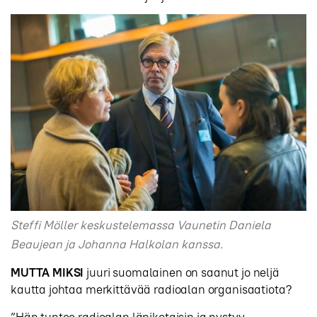
Steffi Möller keskustelemassa Vaunetin Daniela
Beaujean ja Johanna Halkolan kanssa.
MUTTA MIKSI
juuri suomalainen on saanut jo neljä
kautta johtaa merkittävää radioalan organisaatiota?
”Hän tuntee radioalan läpikotaisin ja pystyy