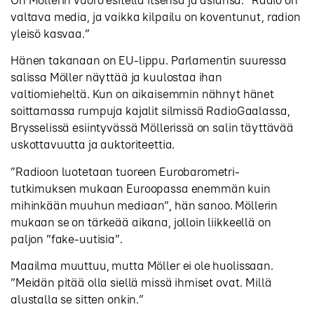
On Möllerin vuoro esitellä itsensä ja asiansa. ”Radio on
valtava media, ja vaikka kilpailu on koventunut, radion
yleisö kasvaa.”
Hänen takanaan on EU-lippu. Parlamentin suuressa
salissa Möller näyttää ja kuulostaa ihan
valtiomieheltä. Kun on aikaisemmin nähnyt hänet
soittamassa rumpuja kajalit silmissä RadioGaalassa,
Brysselissä esiintyvässä Möllerissä on salin täyttävää
uskottavuutta ja auktoriteettia.
”Radioon luotetaan tuoreen Eurobarometri-
tutkimuksen mukaan Euroopassa enemmän kuin
mihinkään muuhun mediaan”, hän sanoo. Möllerin
mukaan se on tärkeää aikana, jolloin liikkeellä on
paljon ”fake-uutisia”.
Maailma muuttuu, mutta Möller ei ole huolissaan.
”Meidän pitää olla siellä missä ihmiset ovat. Millä
alustalla se sitten onkin.”