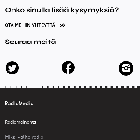
Onko sinulla lisää kysymyksiä?
OTA MEIHIN YHTEYTTÄ
Seuraa meitä
facebook
twitter
insta
Radiomainonta
Miksi valita radio