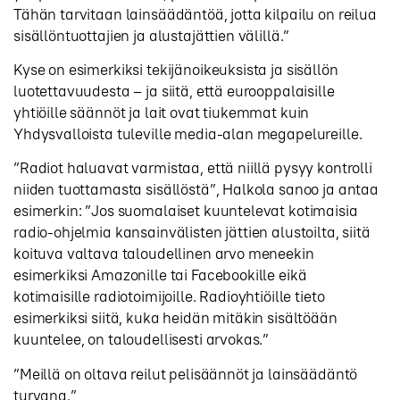
Tähän tarvitaan lainsäädäntöä, jotta kilpailu on reilua
sisällöntuottajien ja alustajättien välillä.”
Kyse on esimerkiksi tekijänoikeuksista ja sisällön
luotettavuudesta – ja siitä, että eurooppalaisille
yhtiöille säännöt ja lait ovat tiukemmat kuin
Yhdysvalloista tuleville media-alan megapelureille.
”Radiot haluavat varmistaa, että niillä pysyy kontrolli
niiden tuottamasta sisällöstä”, Halkola sanoo ja antaa
esimerkin: ”Jos suomalaiset kuuntelevat kotimaisia
radio-ohjelmia kansainvälisten jättien alustoilta, siitä
koituva valtava taloudellinen arvo meneekin
esimerkiksi Amazonille tai Facebookille eikä
kotimaisille radiotoimijoille. Radioyhtiöille tieto
esimerkiksi siitä, kuka heidän mitäkin sisältöään
kuuntelee, on taloudellisesti arvokas.”
”Meillä on oltava reilut pelisäännöt ja lainsäädäntö
turvana.”