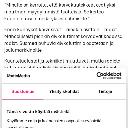
”Minulle on kerrottu, että korvakuulokkeet ovat yksi
maailman myydyimmistä tuotteista. Se kertoo
kuuntelemisen merkityksestä ihmisille.”
Ensin kännykät korvasivat – ainakin osittain – radiot.
Mahdollisesti piankin älykaiuttimet korvaavat kodeissa
radiot. Suomea puhuvia älykaiuttimia odotetaan jo
joulumarkkinoille.
Kuuntelualustat ja tekniikat muuttuvat, mutta radiota
kutsutaan yhä radioksi ja yhä siellä ihmiset puhuvat
ihmisille.
Suostumus
Yksityiskohdat
Tietoja
SEURAAVAKSI BRYSSELISSÄ
kuulijoiden korvia
avataan radion tulevaisuudelle.
Paneelissa istuva brittiläinen radioalan konsultti
Tämä sivusto käyttää evästeitä
Francis Currie
sanoo, että menestyäkseen kilpailussa
Käytämme omia ja kolmansien osapuolien evästeitä
radion on pysyttävä ajankohtaisena. Kanavien on
sivustollamme: