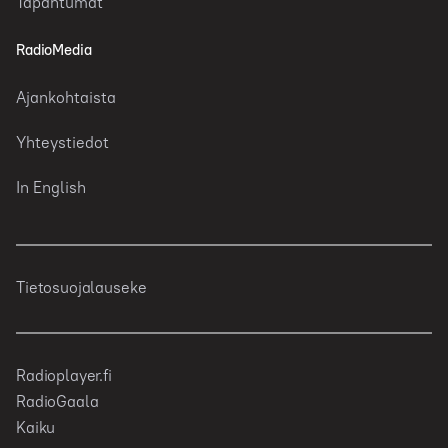
Tapahtumat
RadioMedia
Ajankohtaista
Yhteystiedot
In English
Tietosuojalauseke
Radioplayer.fi
RadioGaala
Kaiku