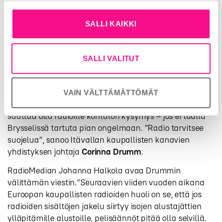
SALLI KAIKKI
Itävallan kaupallisten kanavien yhdistyksen johtajan
Corinna Drummin mukaan radio tarvitsee suojelua.
SALLI VALITUT
Drumm on myös AER:n uusi varapuheenjohtaja.
VAIN VÄLTTÄMÄTTÖMÄT
RADIOVÄELLÄ
on kuitenkin yksi iso yhteinen huoli, joka
saattaa olla radioille kohtalon kysymys – jos ei täällä
Brysselissä tartuta pian ongelmaan. ”Radio tarvitsee
suojelua”, sanoo Itävallan kaupallisten kanavien
yhdistyksen johtaja
Corinna Drumm
.
RadioMedian Johanna Halkola avaa Drummin
välittämän viestin.”Seuraavien viiden vuoden aikana
Euroopan kaupallisten radioiden huoli on se, että jos
radioiden sisältöjen jakelu siirtyy isojen alustajättien
ylläpitämille alustoille, pelisäännöt pitää olla selvillä.