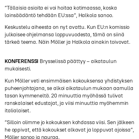
”Tällaisia asioita ei voi hoitaa kotimaassa, koska
lainsäädäntö tehdään EU:ssa”, Halkola sanoo.
Keskustelu aiheesta on nyt avattu. Kun EU:n komissio
julkaisee ohjelmansa loppuvuodesta, tämä on siinä
tärkeä teema. Näin Möller ja Halkola ainakin toivovat.
KONFERENSSI
Brysselissä päättyy – aikataulun
mukaisesti.
Kun Möller veti ensimmäisen kokouksensa yhdistyksen
puheenjohtajana, se alkoi aikataulun mukaan aamulla
tasan kymmeneltä. 20 minuuttia myöhässä tulivat
ranskalaiset edustajat, ja viisi minuuttia myöhemmin
italialaiset.
”Silloin olimme jo kokouksen kohdassa viisi. Sen jälkeen
he oppivat, että kokoukset alkavat ja loppuvat ajoissa”,
Möller sanoo ja nauraa.