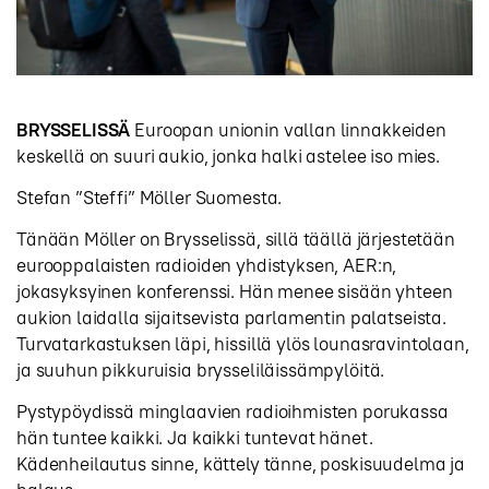
BRYSSELISSÄ
Euroopan unionin vallan linnakkeiden
keskellä on suuri aukio, jonka halki astelee iso mies.
Stefan ”Steffi” Möller Suomesta.
Tänään Möller on Brysselissä, sillä täällä järjestetään
eurooppalaisten radioiden yhdistyksen, AER:n,
jokasyksyinen konferenssi. Hän menee sisään yhteen
aukion laidalla sijaitsevista parlamentin palatseista.
Turvatarkastuksen läpi, hissillä ylös lounasravintolaan,
ja suuhun pikkuruisia brysseliläissämpylöitä.
Pystypöydissä minglaavien radioihmisten porukassa
hän tuntee kaikki. Ja kaikki tuntevat hänet.
Kädenheilautus sinne, kättely tänne, poskisuudelma ja