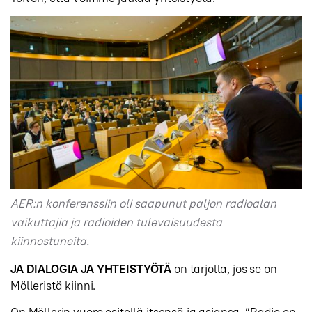
AER:n konferenssiin oli saapunut paljon radioalan
vaikuttajia ja radioiden tulevaisuudesta
kiinnostuneita.
JA DIALOGIA JA YHTEISTYÖTÄ
on tarjolla, jos se on
Mölleristä kiinni.