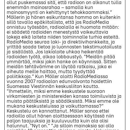
ollut puskemassa sitä, että radioon on alkanut tulla
enemmän mainosrahaa – samalla kun
mainosmyynti on kehittynyt tehokkaammaksi.”
Möllerin ja hänen esikuntansa homma on kuitenkin
sillä tavalla epäkiitollista, että jos RadioMedia
onnistuu työssään, radioalalla ei huomata mitään:
ei säädetä radioiden menestystä vaikeuttavia
lakeja eikä laiteta niiden toiminnalle turhia esteitä.
RadioMedia seuraa laki- ja direktiivihankkeita, ja
yrittää saada tietoa jo luonnosten tekstimuotoilusta
ja sisällöstä. Jos lakialoite uhkaa heikentää
radioiden työtä, alkaa lobbaustyö. ”Meidän pitää
ymmärtää, miksi jokin hanke on käynnissä. Sitten
meidän tehtävämme on löytää ratkaisu, joka ei
aiheuta meille haittaa, mutta tyydyttää
poliitikkoja.” Kun Möller aloitti RadioMediassa
vuonna 2007 radioalan edunvalvonta hoidettiin
Suomessa Viestinnän keskusliiton kautta.
”Ihmettelin, miksi emme keskustele suoraan
virkamiesten ja ministereiden kanssa toimiluvista ja
muista päätöksistä ja säädöksistä. Miksi emme ole
mukana keskusteluissa ja vaikuttamassa?”
Keskustelu on kannattanut. Möller sanoo ettei
radioilla ollut hänen aloittaessaan käytössä niin
paljon taajuuksia ja kuuluvuutta kuin ala olisi
halunnut. ”Nyt on.” ”Ja silloin mainoksia sai olla