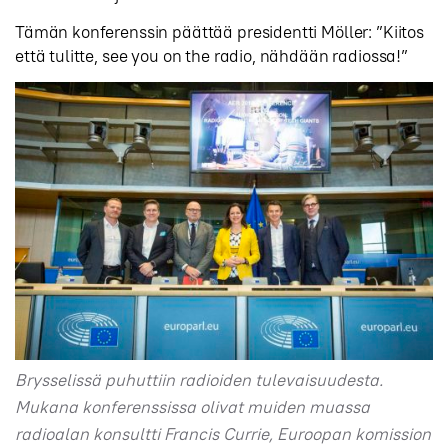
Tämän konferenssin päättää presidentti Möller: ”Kiitos
että tulitte, see you on the radio, nähdään radiossa!”
Brysselissä puhuttiin radioiden tulevaisuudesta.
Mukana konferenssissa olivat muiden muassa
radioalan konsultti Francis Currie, Euroopan komission