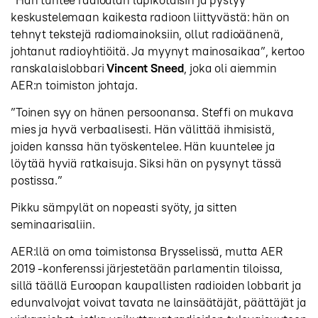
keskustelemaan kaikesta radioon liittyvästä: hän on
tehnyt tekstejä radiomainoksiin, ollut radioäänenä,
johtanut radioyhtiöitä. Ja myynyt mainosaikaa”, kertoo
ranskalaislobbari
Vincent Sneed
, joka oli aiemmin
AER:n toimiston johtaja.
”Toinen syy on hänen persoonansa. Steffi on mukava
mies ja hyvä verbaalisesti. Hän välittää ihmisistä,
joiden kanssa hän työskentelee. Hän kuuntelee ja
löytää hyviä ratkaisuja. Siksi hän on pysynyt tässä
postissa.”
Pikku sämpylät on nopeasti syöty, ja sitten
seminaarisaliin.
AER:llä on oma toimistonsa Brysselissä, mutta AER
2019 -konferenssi järjestetään parlamentin tiloissa,
sillä täällä Euroopan kaupallisten radioiden lobbarit ja
edunvalvojat voivat tavata ne lainsäätäjät, päättäjät ja