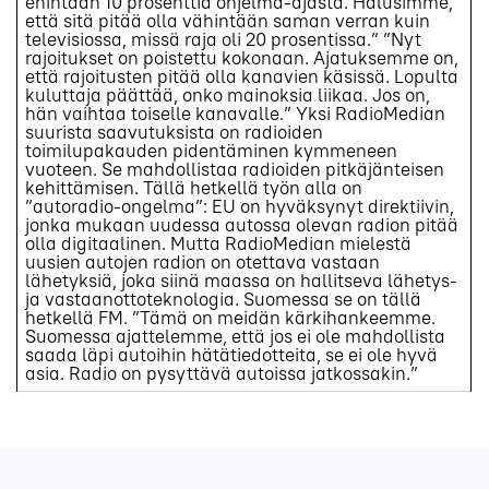
enintään 10 prosenttia ohjelma-ajasta. Halusimme,
että sitä pitää olla vähintään saman verran kuin
televisiossa, missä raja oli 20 prosentissa.” ”Nyt
rajoitukset on poistettu kokonaan. Ajatuksemme on,
että rajoitusten pitää olla kanavien käsissä. Lopulta
kuluttaja päättää, onko mainoksia liikaa. Jos on,
hän vaihtaa toiselle kanavalle.” Yksi RadioMedian
suurista saavutuksista on radioiden
toimilupakauden pidentäminen kymmeneen
vuoteen. Se mahdollistaa radioiden pitkäjänteisen
kehittämisen. Tällä hetkellä työn alla on
”autoradio-ongelma”: EU on hyväksynyt direktiivin,
jonka mukaan uudessa autossa olevan radion pitää
olla digitaalinen. Mutta RadioMedian mielestä
uusien autojen radion on otettava vastaan
lähetyksiä, joka siinä maassa on hallitseva lähetys-
ja vastaanottoteknologia. Suomessa se on tällä
hetkellä FM. ”Tämä on meidän kärkihankeemme.
Suomessa ajattelemme, että jos ei ole mahdollista
saada läpi autoihin hätätiedotteita, se ei ole hyvä
asia. Radio on pysyttävä autoissa jatkossakin.”