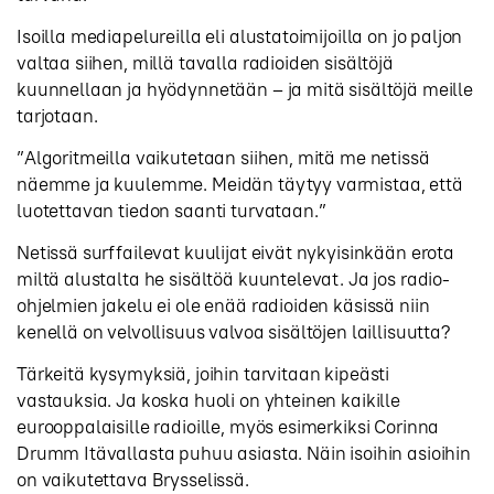
Isoilla mediapelureilla eli alustatoimijoilla on jo paljon
valtaa siihen, millä tavalla radioiden sisältöjä
kuunnellaan ja hyödynnetään – ja mitä sisältöjä meille
tarjotaan.
”Algoritmeilla vaikutetaan siihen, mitä me netissä
näemme ja kuulemme. Meidän täytyy varmistaa, että
luotettavan tiedon saanti turvataan.”
Netissä surffailevat kuulijat eivät nykyisinkään erota
miltä alustalta he sisältöä kuuntelevat. Ja jos radio-
ohjelmien jakelu ei ole enää radioiden käsissä niin
kenellä on velvollisuus valvoa sisältöjen laillisuutta?
Tärkeitä kysymyksiä, joihin tarvitaan kipeästi
vastauksia. Ja koska huoli on yhteinen kaikille
eurooppalaisille radioille, myös esimerkiksi Corinna
Drumm Itävallasta puhuu asiasta. Näin isoihin asioihin
on vaikutettava Brysselissä.