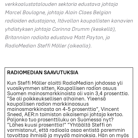
verkkoalustatalouden sektoria edustava johtaja
Marcel Boulogne, johtaja Alain Claes Belgian
radioiden edustajana, Itävallan kaupallisten kanavien
yhdistyksen johtaja Corinna Drumm (keskellä),
Britannian radioita edustava Matt Payton, ja
RadioMedian Steffi Möller (oikealla).
RADIOMEDIAN SAAVUTUKSIA
Kun Steffi Möller aloitti RadioMedian johdossa yli
vuosikymmen sitten, Kaupallisen radion osuus
Suomen mainosmarkkinoista oli vain 3,4 prosenttia.
”Se oli poikkeuksellisen alhainen. Yleensä
kaupallisen radion markkinaosuus
mainosmarkkinasta on 4-5 prosenttia”, Vincent
Sneed, AER:n toimiston aikaisempi johtaja kertoo.
Paljonko tuo prosenttiluku on Suomessa nyt?
”Lähes kuusi prosenttia!” ”Yhtäältä Steffi on
varmistanut, että radioala osaa entistä paremmin
tavoittaa ihmisiä ja myydä mainoksia. Hän on myös