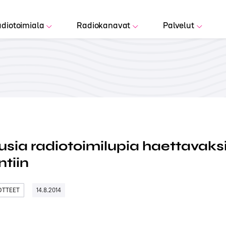
diotoimiala
Radiokanavat
Palvelut
sia radiotoimilupia haettavaks
tiin
DOTTEET
14.8.2014