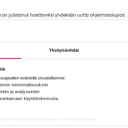
 on julistanut haettaviksi yhdeksän uutta ohjelmistolupaa
an maanpäällisessä joukkoviestintäverkossa. Luvat ovat v
saakka.
evat ohjelmistoluvat koskevat taajuuskokonaisuuksia: Kotk
Yksityiskohdat
, Jyväskylä 6, Lahti 3, Vaasa 3, Porvoo 2, Kuopio 2, Kajaani 
 Turku 6.
itä
ien hakuaika päättyy 19. syyskuuta 2014. Hakemusten perus
sapuolien evästeitä sivustollamme:
iestintäministeriö päättää myönnetäänkö lupia uusille radiok
ömiin toiminnallisuuksiin
 jo olemassa olevien kanavien peittoaluetta.
ntiin ja analysointiin
 parantamaan käyttökokemusta
juudet vapautuivat, kun ministeriö päivitti radiotaajuuksie
telmaa koskevan asetuksen heinäkuussa.
ellaksesi evästeitä ja tehdäksesi muutoksia valintaasi.