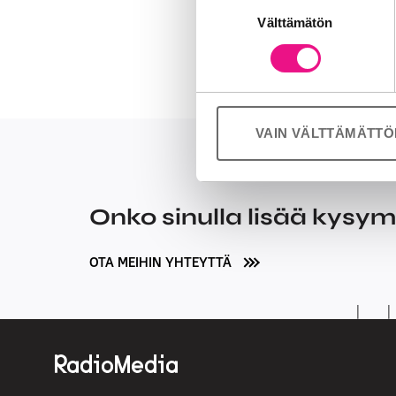
Suostumuksen
Jaamme sosiaalisen median, mai
Välttämätön
valinta
Kumppanimme voivat yhdistää näitä
palvelujaan (esim. Google).
VAIN VÄLTTÄMÄTT
Onko sinulla lisää kysy
OTA MEIHIN YHTEYTTÄ