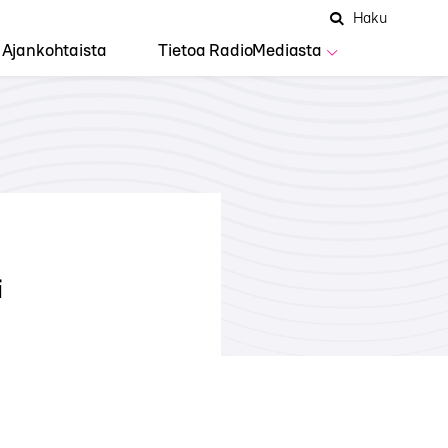
Hae
Avaa
Haku
Hakuken
sivustolta
haku
Ajankohtaista
Tietoa RadioMediasta
i