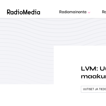
Radiomainonta
Ra
LVM: Uu
maakun
UUTISET JA TIE