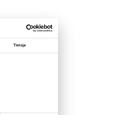
oimassa vuoden
a-
Tietoja
2, Pori-
teella
anaville vai
n