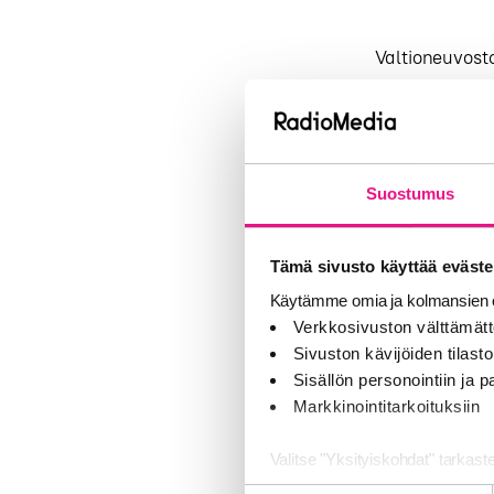
Valtioneuvosto
radiotoiminta
2019 loppuun 
Haettavana ol
Suostumus
Lappeenranta 2
Kankaanpää ja
Tämä sivusto käyttää eväste
Ohjelmistolup
Käytämme omia ja kolmansien o
liikenne- ja v
Verkkosivuston välttämätt
laajennetaanko
Sivuston kävijöiden tilastoi
Sisällön personointiin ja
Uudet radiotaa
Markkinointitarkoituksiin
käyttösuunni
Valitse "Yksityiskohdat" tarkast
Lähde: LVM