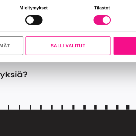
nosalan ja analytiikka-alan kumppaneillemme tietoja siitä, miten käy
Mieltymykset
Tilastot
 tietoja muihin tietoihin, joita olet antanut heille tai joita on kerätty, 
ÖMÄT
SALLI VALITUT
myksiä?