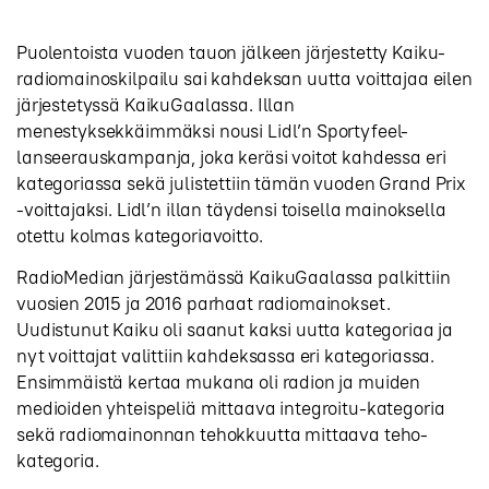
Puolentoista vuoden tauon jälkeen järjestetty Kaiku-
radiomainoskilpailu sai kahdeksan uutta voittajaa eilen
järjestetyssä KaikuGaalassa. Illan
menestyksekkäimmäksi nousi Lidl’n Sportyfeel-
lanseerauskampanja, joka keräsi voitot kahdessa eri
kategoriassa sekä julistettiin tämän vuoden Grand Prix
-voittajaksi. Lidl’n illan täydensi toisella mainoksella
otettu kolmas kategoriavoitto.
RadioMedian järjestämässä KaikuGaalassa palkittiin
vuosien 2015 ja 2016 parhaat radiomainokset.
Uudistunut Kaiku oli saanut kaksi uutta kategoriaa ja
nyt voittajat valittiin kahdeksassa eri kategoriassa.
Ensimmäistä kertaa mukana oli radion ja muiden
medioiden yhteispeliä mittaava integroitu-kategoria
sekä radiomainonnan tehokkuutta mittaava teho-
kategoria.