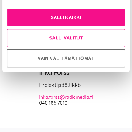
järjestää alan tärkeimmät kilpailut ja tapahtumat.
Vuosi 2015 oli kaupallisen radion kaikkien aikojen
ennätysvuosi. Kasvua kertyi 3,1,% ja radiomainontaa
SALLI KAIKKI
ostettiin 59,4 miljoonalla eurolla. Kaupallisia
radiokanavia kuuntelee viikoittain 3,7 miljoonaa
suomalaista. Lisätietoja:
www.radiomedia.fi
SALLI VALITUT
VAIN VÄLTTÄMÄTTÖMÄT
Inka Forss
Projektipäällikkö
inka.forss@radiomedia.fi
040 165 7010