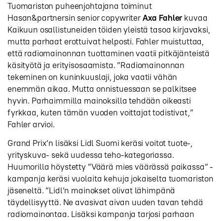
Tuomariston puheenjohtajana toiminut
Hasan&partnersin senior copywriter
Axa Fahler
kuvaa
Kaikuun osallistuneiden töiden yleistä tasoa kirjavaksi,
mutta parhaat erottuivat helposti. Fahler muistuttaa,
että radiomainonnan tuottaminen vaatii pitkäjänteistä
käsityötä ja erityisosaamista. ”Radiomainonnan
tekeminen on kuninkuuslaji, joka vaatii vähän
enemmän aikaa. Mutta onnistuessaan se palkitsee
hyvin. Parhaimmilla mainoksilla tehdään oikeasti
fyrkkaa, kuten tämän vuoden voittajat todistivat,”
Fahler arvioi.
Grand Prix’n lisäksi Lidl Suomi keräsi voitot tuote-,
yrityskuva- sekä uudessa teho-kategoriassa.
Huumorilla höystetty ”Väärä mies väärässä paikassa” -
kampanja keräsi vuolaita kehuja jokaiselta tuomariston
jäseneltä. ”Lidl’n mainokset olivat lähimpänä
täydellisyyttä. Ne avasivat aivan uuden tavan tehdä
radiomainontaa. Lisäksi kampanja tarjosi parhaan