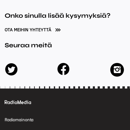
Onko sinulla lisää kysymyksiä?
OTA MEIHIN YHTEYTTÄ
Seuraa meitä
facebook
twitter
insta
Radiomainonta