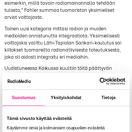
esimerkin, millä tavoin radiomainonnalla tehdään
tulosta,” Fahler summaa tuomariston yksimieliset
arviot voittajasta.
Toinen uusi kategoria mittasi radion ja muiden
medioiden onnistunutta integraatiota. Yksimielisesti
voittajaksi valittu Lähi-Tapiolan Sankari-koulutus sai
kiitokset tuomareilta radionatiivisesta toteutuksesta,
joka oli aidosti integroitu eri medioihin.
Uudistuneessa Kaikussa kuultiin töitä päättyvän
vuoden lisäksi vuodelta 2015. Perinteisesti Kaikun
Grand Prix -voittaja palkitaan osallistumisella Cannes
Lions -mainoskilpailuun. Tällä kertaa Kaikun
poikkeuksellisesti pidentynyt osallistumisaika johti
Suostumus
Yksityiskohdat
Tietoja
siihen, että Grand Prix voittajaksi valittu, vuoden 2015
puolella lanseerattu, Lidl’n Sportyfeel-kampanja ei
Cannes Lionsin aikarajasääntöjen vuoksi voi osallistua
Tämä sivusto käyttää evästeitä
kilpailuun. Tuomaristo valitsi sen sijaan Musa&Jingle-
Käytämme omia ja kolmansien osapuolien evästeitä
kategorian voittajan Finnish Metal Events Oy:n Tuska