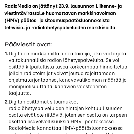
RadioMedia on jättänyt 23.9. lausunnon Liikenne- ja
viestintävirastolle huomattavan markkinavoiman
(HMV) päätös- ja sitoumuspäätösluonnoksista
televisio- ja radiolähetyspalveluiden markkinoilla.
Pääviestit ovat:
Digita on markkinoilla ainoa toimija, joka voi tarjota
valtakunnallisia radion lähetyspalveluita. Se voi
esittää kilpailullista tasoa korkeampaa hinnoittelua,
jolloin radiotoimijat voivat joutua rajoittamaan
ohjelmatarjontaansa, kanavavalikoiman määrää ja
monipuolisuutta tai kanavien väestöpeiton
laajuutta.
Digitan esittämät sitoumukset
radiolähetyspalveluiden hintojen kohtuullisuuden
osalta eivät ole riittäviä, joten sen osalta on tarpeen
asettaa lisävelvollisuuksia HMV- päätöksessä.
RadioMedia kannattaa HMV-päätösluonnoksessa