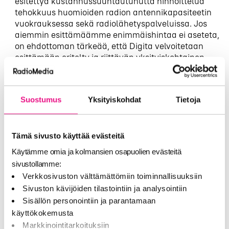
esitettyä kustannussuuntautunutta hinnoittelua
tehokkuus huomioiden radion antennikapasiteetin
vuokrauksessa sekä radiolähetyspalveluissa. Jos
aiemmin esittämäämme enimmäishintaa ei aseteta,
on ehdottoman tärkeää, että Digita velvoitetaan
esittämään eritelty ja riittävän yksityiskohtainen
hinnasto. Kustannussuuntautuneisuutta voidaan
arvioida ainoastaan avoimen, yksityiskohtaisen ja
vertailtavissa olevan informaation perusteella.
Suostumus
Yksityiskohdat
Tietoja
Traficomin tulee varmistua siitä, että sillä on
valvontatehtävää suorittaessaan käytössään
riittävästi tietoa niin Digitan kustannuksista kuin
Tämä sivusto käyttää evästeitä
vertailutietoa vastaavan tehokkaan toimijan
kustannuksista. Tämä on edellytys sen
Käytämme omia ja kolmansien osapuolien evästeitä
arvioimiseksi, onko Digita täyttänyt sille asetetut
sivustollamme:
vaatimukset eli noudattanut
Verkkosivuston välttämättömiin toiminnallisuuksiin
kustannussuuntautunutta hinnoittelua tehokkuus
Sivuston kävijöiden tilastointiin ja analysointiin
huomioiden. Tämän lisäksi Traficomin tulee pystyä
Sisällön personointiin ja parantamaan
varmistumaan siitä, että sillä on myös käytännössä
käyttökokemusta
riittävät keinot tarvittaessa myös tarkistaa, että sen
Markkinointitarkoituksiin