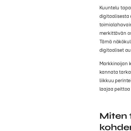
Kuuntelu tapa
digitaalisesta
toimialahavain
merkittävän o
Tämä näkökulm
digitaaliset a
Markkinoijan k
kannata tarka
liikkuu perint
laajaa peittoa 
Miten 
kohde