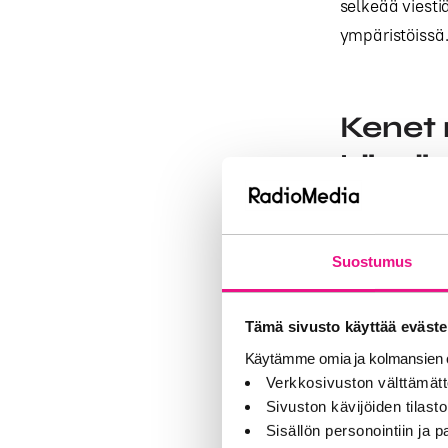
selkeää viestiä
ympäristöissä
Kenet 
käytä
Suomessa radio
kuunteluajanko
Suostumus
päätöksenteon
millä yhdiste
Tämä sivusto käyttää eväste
Käytännön suu
Käytämme omia ja kolmansien o
peitto, jossa 
Verkkosivuston välttämätt
Sivuston kävijöiden tilastoi
painotus, joss
Sisällön personointiin ja
elämäntilante