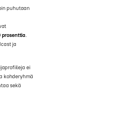
loin puhutaan
vat
 prosenttia
.
cast ja
profiileja ei
ama kohderyhmä
entaa sekä