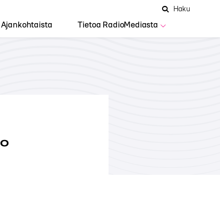
Hae
Avaa
Haku
Hakuken
sivustolta
haku
Ajankohtaista
Tietoa RadioMediasta
io