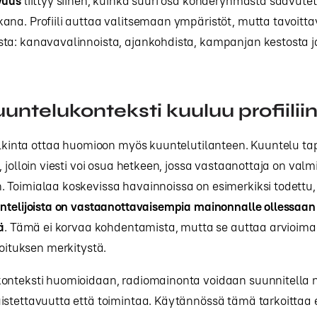
vuus
liittyy siihen, kuinka suuri osa kohderyhmästä saavute
ana. Profiili auttaa valitsemaan ympäristöt, mutta tavoitt
ta: kanavavalinnoista, ajankohdista, kampanjan kestosta j
uuntelukonteksti kuuluu profiilii
ulkinta ottaa huomioon myös kuuntelutilanteen. Kuuntelu t
, jolloin viesti voi osua hetkeen, jossa vastaanottaja on valm
 Toimialaa koskevissa havainnoissa on esimerkiksi todettu,
untelijoista on vastaanottavaisempia mainonnalle ollessaan
ä
. Tämä ei korvaa kohdentamista, mutta se auttaa arvioim
joituksen merkitystä.
onteksti huomioidaan, radiomainonta voidaan suunnitella ni
istettavuutta että toimintaa. Käytännössä tämä tarkoittaa 