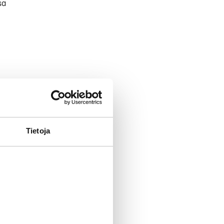
sa
navittain ja
sesti
Tietoja
ttavissa ja
n on laaja
 on tarkempi
ueeseen tai