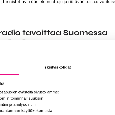
, tunnistettavia äänielementtejä ja riittävää toistoa valituis
.
radio tavoittaa Suomessa
nnössä
 tavoittaa laajoja yleisöjä, mutta tavoittavuus vaihtelee ka
hdittain. Siksi kuuntelijaprofiileja kannattaa lukea ensisijai
Yksityiskohdat
 karttana: missä kohderyhmä on todennäköisimmin saavute
lmällä kampanja rakentaa peittoa tehokkaasti.
itä
nnittelussa on hyödyllistä erottaa kaksi tasoa. Ensimmäine
sapuolien evästeitä sivustollamme:
radiomainonta rakentaa tunnettuutta ja muistijälkeä. Toinen
ömiin toiminnallisuuksiin
ntiin ja analysointiin
a valitaan ympäristöjä, jotka sopivat tiettyyn tarpeeseen, al
 parantamaan käyttökokemusta
eseen.