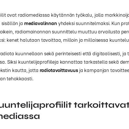
iilit ovat radiomediassa käytännön työkalu, jolla markkinoij
, sisällön ja
mediavalinnan
yhdeksi suunnitelmaksi. Kun profi
ikein, radiomainonnan suunnittelu muuttuu arvailusta peru
i: kenet halutaan tavoittaa, milloin ja millaisessa kuuntelu
diota kuunnellaan sekä perinteisesti että digitaalisesti, j
ssa. Siksi kuuntelijaprofiileja kannattaa tarkastella sekä de
stin kautta, jotta
radiotavoittavuus
ja kampanjan tavoitte
n tehokkaasti.
untelijaprofiilit tarkoittava
mediassa