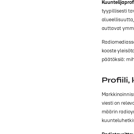
Kuuntelijaprofi
tyypillisesti t
alueellisuutta
auttavat ymmär
Radiomediassa 
kooste yleisöt
päätöksiä: mih
Profiili
Markkinoinni
viesti on relev
määrin radioym
kuunteluhetki