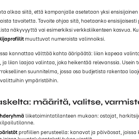
inta alkaa siitä, että kampanjalle asetetaan yksi ensisijainen 
ijaista tavoitetta. Tavoite ohjaa sitä, haetaanko ensisijaisesti 
llista näkyvyyttä vai esimerkiksi verkkoliikenteen kasvua. Ku
ijaprofiilit
muuttuvat numeroista valinnoiksi.
sa kannattaa välttää kahta ääripäätä: liian kapeaa valinta
, ja liian laajaa valintaa, joka heikentää relevanssia. Usein 
rroksellinen suunnitelma, jossa osa budjetista rakentaa laaj
valittuihin ympäristöihin.
skelta: määritä, valitse, varmist
ohderyhmä
liiketoimintatilanteen mukaan: ostajat, harkitsij
kilpailutilanne.
päristöt
profiilien perusteella: kanavat ja päiväosat, jois
 joissa kuuntelukonteksti tukee viestiä.