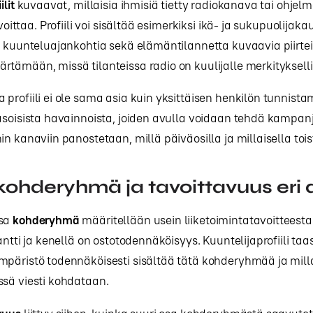
ilit
kuvaavat, millaisia ihmisiä tietty radiokanava tai ohje
avoittaa. Profiili voi sisältää esimerkiksi ikä- ja sukupuolijaka
, kuunteluajankohtia sekä elämäntilannetta kuvaavia piirtei
tämään, missä tilanteissa radio on kuulijalle merkityksell
profiili ei ole sama asia kuin yksittäisen henkilön tunnista
asoisista havainnoista, joiden avulla voidaan tehdä kampan
in kanaviin panostetaan, millä päiväosilla ja millaisella tois
, kohderyhmä ja tavoittavuus eri 
ssa
kohderyhmä
määritellään usein liiketoimintatavoitteesta
antti ja kenellä on ostotodennäköisyys. Kuuntelijaprofiili taa
päristö todennäköisesti sisältää tätä kohderyhmää ja mill
ssä viesti kohdataan.