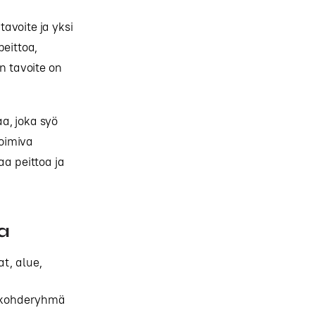
tavoite ja yksi
peittoa,
n tavoite on
a, joka syö
toimiva
aa peittoa ja
a
at, alue,
sa kohderyhmä