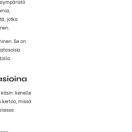
lmaympäristö
umia,
tä, jotka
inen.
minen. Se on
jatasoisia
tolla.
asioina
 käsin: kenelle
s kertoo, missä
aisissa