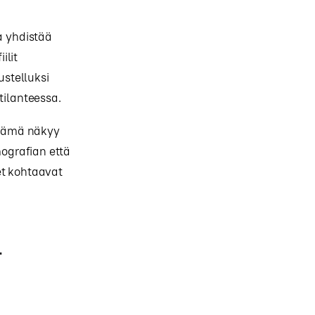
a yhdistää
ilit
stelluksi
tilanteessa.
a tämä näkyy
mografian että
et kohtaavat
t