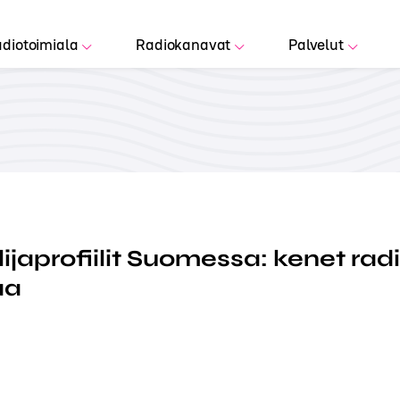
diotoimiala
Radiokanavat
Palvelut
ijaprofiilit Suomessa: kenet rad
aa