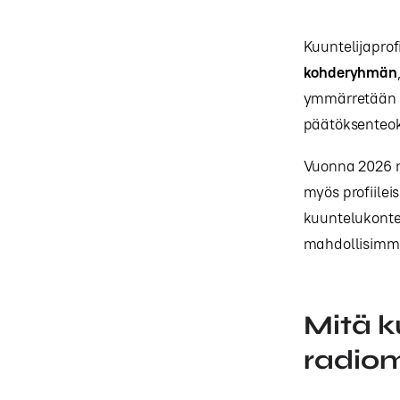
Kuuntelijaprof
kohderyhmän
ymmärretään o
päätöksenteoks
Vuonna 2026 ra
myös profiilei
kuuntelukontek
mahdollisimma
Mitä ku
radio