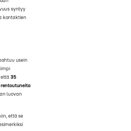
taan
avuus syntyy
a kontaktien
n
apahtuu usein
iimpi
 että
35
 rentoutuneita
aan luovan
in, että se
esimerkiksi