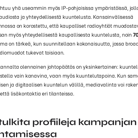
htuu yhä useammin myös IP-pohjaisissa ympäristöissä, jol
 audiosta ja yhteydellisestä kuuntelusta. Kansainvälisessä
nossa on korostettu, että kaupalliset radioyhtiöt muodosta
san myös yhteydellisestä kaupallisesta kuuntelusta, noin
70
a on tärkeä, kun suunnitellaan kokonaisuutta, jossa broad
udiomuodot tukevat toisiaan.
annalta olennainen johtopäätös on yksinkertainen: kuuntelija
stella vain kanavina, vaan myös kuuntelutapoina. Kun s
eisen ja digitaalisen kuuntelun välillä, mediavalinta voi rak
että lisäkontaktia eri tilanteissa.
tulkita profiileja kampanjan
ntamisessa