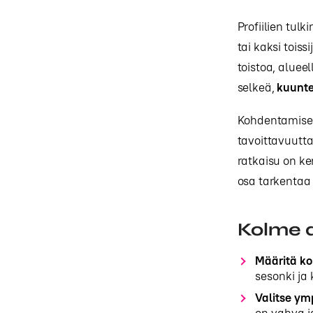
Profiilien tulk
tai kaksi toiss
toistoa, aluee
selkeä,
kuuntel
Kohdentamises
tavoittavuutta
ratkaisu on ke
osa tarkentaa 
Kolme a
Määritä k
sesonki ja 
Valitse ym
on vahva ja