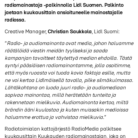
radiomainostaja -palkinnolla Lidl Suomen. Palkinto
jaetaan kuukausittain ansioituneelle mainostajalle
radiossa.
Creative Manager,
Christian Saukkola
, Lidl Suomi:
“
Radio- ja audiomainonta ovat media, johon haluamme
räätälöidä viestin meidän tyyliseksi ja saada
kampanjan tavoitteet täytettyä median ehdoilla. Tästä
syntyi pääsiäisen radiomainontamme, jolla osoitimme,
että myös ruoasta voi tuoda kovia faktoja esille, mutta
ne voi kertoa Lidlmäisellä tavalla, pilke silmäkulmassa.
Lähtökohtana on luoda juuri radio- ja audiomediaan
sopivaa mainontaa, millä herätetään tunteita ja
rakennetaan mielikuvia. Audiomainonta kertoo, miltä
brändin ääni kuulostaa ja kuten muissakin medioissa
haluamme erottua ja vahvistaa mielikuvia.
”
Radiotoimialan kattojärjestö RadioMedia palkitsee
kuukausittain Kuukauden radiomainostajan, joka on