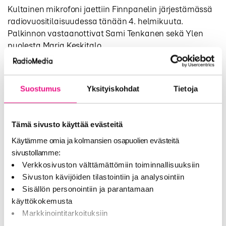
Kultainen mikrofoni jaettiin Finnpanelin järjestämässä
radiovuositilaisuudessa tänään 4. helmikuuta.
Palkinnon vastaanottivat Sami Tenkanen sekä Ylen
puolesta Marja Keskitalo.
– Palkinto lämmittää aivan erityisesti. Upeaa että
Suomessa Yleisradio ja kaupallinen radio kykenevät
toimimaan yhdessä, sanoo Keskitalo.
Suostumus
Yksityiskohdat
Tietoja
– Tämä tunnustus tuli todella yllätyksenä. Minulle jo
ehdotettiin, että tehdään vastapalvelukseksi
Tämä sivusto käyttää evästeitä
vastaavanlainen sarja tänä vuonna 90 vuotta
Käytämme omia ja kolmansien osapuolien evästeitä
täyttävästä Ylestä jollekin Nelonen Median
sivustollamme:
radiokanavalle. Mutta harkitaan tätä nyt vielä, nauraa
Verkkosivuston välttämättömiin toiminnallisuuksiin
Tenkanen.
Sivuston kävijöiden tilastointiin ja analysointiin
Kultainen mikrofoni jaetaan tunnustukseksi
Sisällön personointiin ja parantamaan
merkittävästä teosta kaupallisen radion parissa.
käyttökokemusta
Palkinnon ovat aikaisemmin saaneet ääninäyttelijä
Markkinointitarkoituksiin
Veikko Honkanen, näyttelijä Aake Kalliala, poprock-