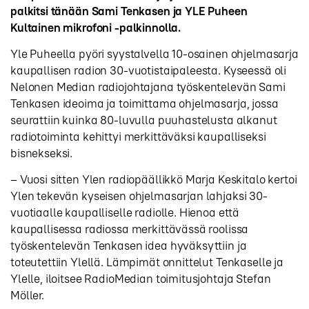
palkitsi tänään Sami Tenkasen ja YLE Puheen
Kultainen mikrofoni -palkinnolla.
Yle Puheella pyöri syystalvella 10-osainen ohjelmasarja
kaupallisen radion 30-vuotistaipaleesta. Kyseessä oli
Nelonen Median radiojohtajana työskentelevän Sami
Tenkasen ideoima ja toimittama ohjelmasarja, jossa
seurattiin kuinka 80-luvulla puuhastelusta alkanut
radiotoiminta kehittyi merkittäväksi kaupalliseksi
bisnekseksi.
– Vuosi sitten Ylen radiopäällikkö Marja Keskitalo kertoi
Ylen tekevän kyseisen ohjelmasarjan lahjaksi 30-
vuotiaalle kaupalliselle radiolle. Hienoa että
kaupallisessa radiossa merkittävässä roolissa
työskentelevän Tenkasen idea hyväksyttiin ja
toteutettiin Ylellä. Lämpimät onnittelut Tenkaselle ja
Ylelle, iloitsee RadioMedian toimitusjohtaja Stefan
Möller.