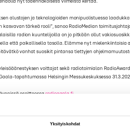
 ehdolla nyt todennäköisesti viimeistä kertaa.
en alustojen ja teknologioiden monipuolistuessa laadukkaill
 on kasvavan tärkeä rooli”, sanoo RadioMedian toimitusjohtaj
aisilla radion kuuntelijoilla on jo pitkään ollut vakiosuosik
ella että paikallisella tasolla. Elämme nyt mielenkiintoisia a
itävätkö vanhat suosikit pintansa tiettyjen ohjelmamuutos
leisöäänestyksen voittajat sekä radiotoimialan RadioAward
Gaala-tapahtumassa Helsingin Messukeskuksessa 31.3.202
äynnissä osoitteessa
radiogaala.fi
.
Yksityiskohdat