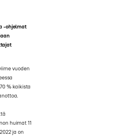
ja -ohjelmat
jaan
tajat
 viime vuoden
neessa
 70 % kaikista
anottoa.
ttä
nnon huimat 11
2022 ja on