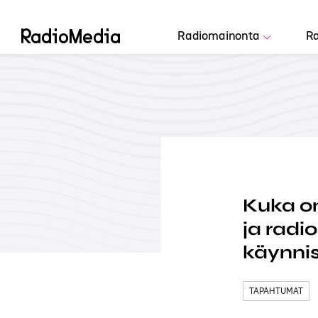
Radiomainonta
Ra
Kuka on
ja radi
käynni
TAPAHTUMAT