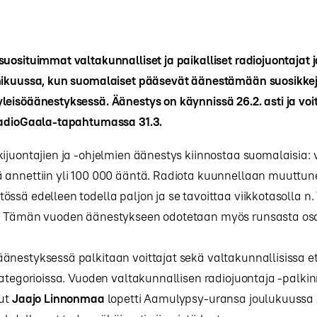
uosituimmat valtakunnalliset ja paikalliset radiojuontajat 
mikuussa, kun suomalaiset pääsevät äänestämään suosikke
eisöäänestyksessä. Äänestys on käynnissä 26.2. asti ja voit
RadioGaala-tapahtumassa 31.3.
ijuontajien ja -ohjelmien äänestys kiinnostaa suomalaisia:
 annettiin yli 100 000 ääntä. Radiota kuunnellaan muuttu
ssä edelleen todella paljon ja se tavoittaa viikkotasolla n.
. Tämän vuoden äänestykseen odotetaan myös runsasta os
änestyksessä palkitaan voittajat sekä valtakunnallisissa e
kategorioissa. Vuoden valtakunnallisen radiojuontaja -palki
nut
Jaajo Linnonmaa
lopetti Aamulypsy-uransa joulukuussa 