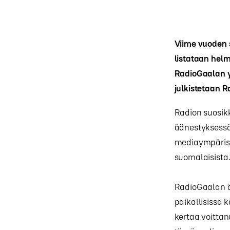
Viime vuoden s
listataan hel
RadioGaalan yl
julkistetaan 
Radion suosikk
äänestyksessä
mediaympäristö
suomalaisista
RadioGaalan ä
paikallisissa 
kertaa voitta