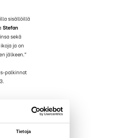
a sisällöillä
a
Stefan
kinsa sekä
ikoja ja on
ten jälkeen.”
s-palkinnot
3.
Tietoja