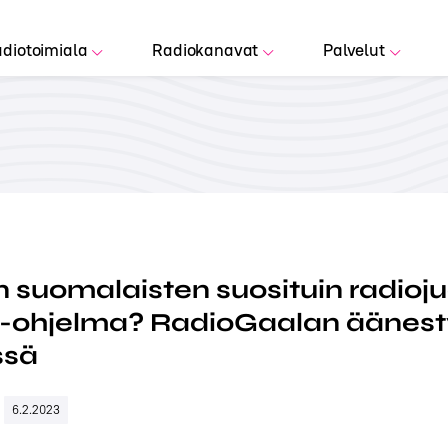
diotoimiala
Radiokanavat
Palvelut
 suomalaisten suosituin radioj
o-ohjelma? RadioGaalan äänest
ssä
6.2.2023