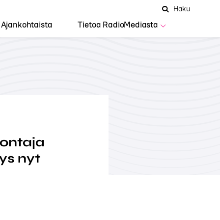
Hae
Avaa
Haku
Hakuken
sivustolta
haku
Ajankohtaista
Tietoa RadioMediasta
uontaja
ys nyt