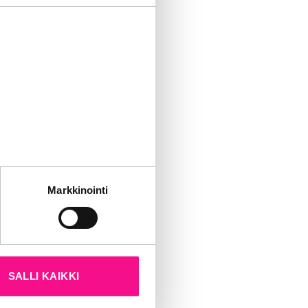
tät sivustoamme.
Markkinointi
kun olet käyttänyt heidän
SALLI KAIKKI