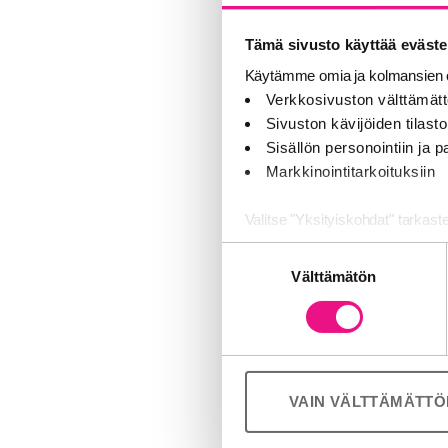
Tämä sivusto käyttää eväste
Käytämme omia ja kolmansien o
Verkkosivuston välttämätt
Sivuston kävijöiden tilastoi
Sisällön personointiin ja
Markkinointitarkoituksiin
Valitse "Yksityiskohdat" tarkast
Suostumuksen
Jaamme sosiaalisen median, mai
Välttämätön
valinta
Kumppanimme voivat yhdistää näitä
palvelujaan (esim. Google).
VAIN VÄLTTÄMÄTT