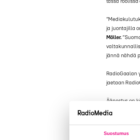
tässä roolissa
”Mediakulutuks
ja juontajilla
Möller.
”Suomal
valtakunnallis
jännä nähdä p
RadioGaalan y
jaetaan Radio
Äänestys on k
Lisätietoja
Suostumus