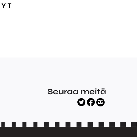
Seuraa meitä
facebook
twitter
instagram