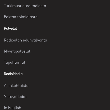
Tutkimustietoa radiosta
Faktaa toimialasta
Palvelut
Radioalan edunvalvonta
Myyntipalvelut
Tapahtumat
RadioMedia
Ajankohtaista
Yhteystiedot
In English