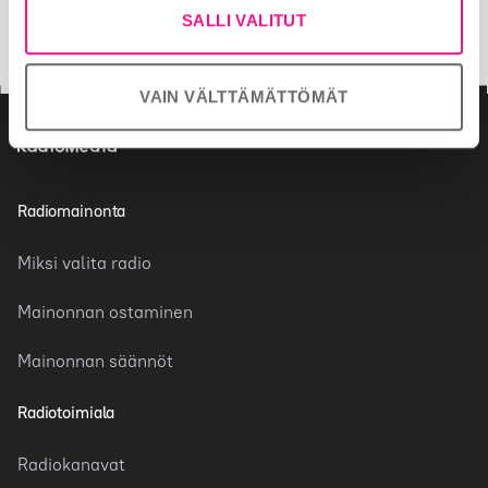
facebook
twitter
SALLI VALITUT
insta
VAIN VÄLTTÄMÄTTÖMÄT
Radiomainonta
Miksi valita radio
Mainonnan ostaminen
Mainonnan säännöt
Radiotoimiala
Radiokanavat