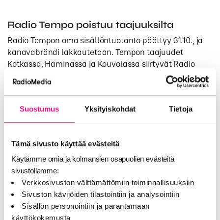
Radio Tempo poistuu taajuuksilta
Radio Tempon oma sisällöntuotanto päättyy 31.10., ja
kanavabrändi lakkautetaan. Tempon taajuudet
Kotkassa, Haminassa ja Kouvolassa siirtyvät Radio
Voiman, ja Lappeenrannan sekä Imatran taajuudet
Karjalainen Sykkeen käyttöön.
Suostumus
Yksityiskohdat
Tietoja
Uudistus vastaa muuttuneisiin
kuuntelutottumuksiin
Muutosten taustalla ovat radion kulutustottumusten
Tämä sivusto käyttää evästeitä
muutokset ja haastava markkinatilanne. Uudistus on
Käytämme omia ja kolmansien osapuolien evästeitä
osa Keskisuomalaisen radioliiketoiminnan kehitys- ja
sivustollamme:
säästöohjelmaa.
Verkkosivuston välttämättömiin toiminnallisuuksiin
Sivuston kävijöiden tilastointiin ja analysointiin
”Ohjelmistoa uudistamalla haluamme varmistaa, että
Sisällön personointiin ja parantamaan
olemme jatkossakin kiinnostava tuote kuulijoille ja
käyttökokemusta