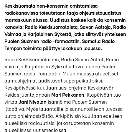
Keskisuomalainen-konsernin omistamissa
radiokanavissa toteutetaan laaja ohjelmistouudistus
marraskuun alussa. Uudistus koskee kaikkia konsernin
kanavia: Radio Keskisuomalaista, Savon Aaltoja, Radio
Voimaa ja Karjalainen Sykettä, jotka siirtyvät yhteiseen
Puolen Suomen radio -formaattiin. Samalla Radio
Tempon toiminta päättyy lokakuun lopussa.
Radio Keskisuomalainen, Radio Savon Aallot, Radio
Voima ja Karjalainen Syke aloittavat uuden Puolen
Suomen radio -formaatin. Muun muassa alueelliset
aamuohjelmat uudistuvat superpaikallisiksi.
Keskipäivässä kuullaan uusi ohjelma Keskipäivän
Keidas juontajanaan
Mari Pekkanen
. Iltapäivään tuo
virtaa
Jani Nivalan
isännöimä Puolen Suomen
iltapäivä. Myös lauantaille ja sunnuntaille on luvassa
uutta ohjelmasisältöä. Arkipäivisin kuullaan edelleen
alueellisia radiouutisia, jotka tuotetaan konsernin
alueellisissa uutismedioissa.