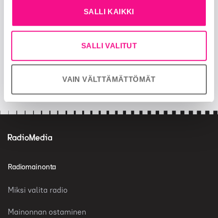
SALLI KAIKKI
OTA MEIHIN YHTEYTTÄ
Seuraa meitä
SALLI VALITUT
facebook
twitter
VAIN VÄLTTÄMÄTTÖMÄT
insta
Radiomainonta
Miksi valita radio
Mainonnan ostaminen