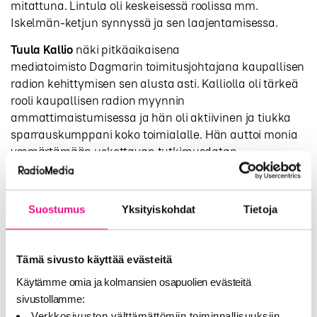
mitattuna. Lintula oli keskeisessä roolissa mm.
Iskelmän-ketjun synnyssä ja sen laajentamisessa.
Tuula Kallio
näki pitkäaikaisena
mediatoimisto Dagmarin toimitusjohtajana kaupallisen
radion kehittymisen sen alusta asti. Kalliolla oli tärkeä
rooli kaupallisen radion myynnin
ammattimaistumisessa ja hän oli aktiivinen ja tiukka
sparrauskumppani koko toimialalle. Hän auttoi monia
ymmärtämään uskottavan tutkimusdatan
tärkeyden ja sen, että hinnoittelumallien tulee olla
tiukasti perusteltuja.
Suostumus
Yksityiskohdat
Tietoja
Hannu Hannula
vaikutti pitkään Digitassa ja häneen
henkilöityi vahvasti se miten lähetyspalveluita myytiin
kaupalliselle radiolle. Hannulalla oli myös tärkeä rooli
Tämä sivusto käyttää evästeitä
Viestintäviraston suuntaan toimivien ja tehokkaiden
lähetystekniikkaverkostojen luonnissa, muun muassa
Käytämme omia ja kolmansien osapuolien evästeitä
parhaan kuuluvuuden mahdollistamien optimaalisten
sivustollamme:
mastopaikkojen määrittelyssä. Hannula teki yli 30-
Verkkosivuston välttämättömiin toiminnallisuuksiin