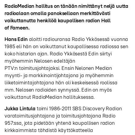
RadioMedian hallitus on tänään nimittänyt neljä uutta
radioalaan omalla panoksellaan merkittävästi
vaikuttanutta henkilöä kaupallisen radion Hall
of Fameen.
Hans Edin
aloitti radiouransa Radio Ykkösessä vuonna
1985 eli hän on vaikuttanut kaupallisessa radiossa sen
koko historian ajan. Radio Ykkösestä Edin siirtyi
myöhemmin Nelosen edeltäjän
PTV:n toimitusjohtajaksi. Ensin Nelonen Median
myynti- ja markkinointijohtajana ja myöhemmin
liiketoimintajohtajana hän oli keskeisessä roolissa
mm. Nelosen radioiden synnyssä. Edin on myös
vaikuttanut RadioMedian hallituksessa.
Jukka Lintula
toimi 1986-2011 SBS Discovery Radion
varatoimitusjohtajana ja toimitusjohtajana Radio
957:ssa, jota pidetään yhtenä kaupallisen radion
kirkkaimmista tähdistä käyttökatteella