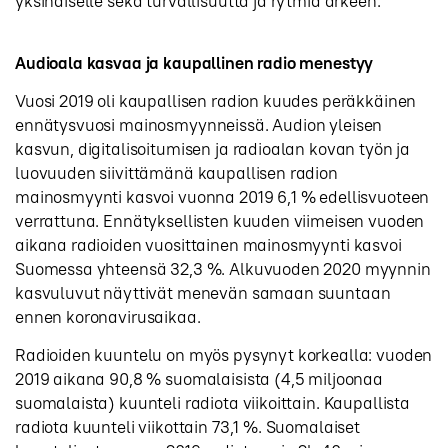
yksinäiselle sekä turvallisuutta ja rytmiä arkeen.”
Audioala kasvaa ja kaupallinen radio menestyy
Vuosi 2019 oli kaupallisen radion kuudes peräkkäinen
ennätysvuosi mainosmyynneissä. Audion yleisen
kasvun, digitalisoitumisen ja radioalan kovan työn ja
luovuuden siivittämänä kaupallisen radion
mainosmyynti kasvoi vuonna 2019 6,1 % edellisvuoteen
verrattuna. Ennätyksellisten kuuden viimeisen vuoden
aikana radioiden vuosittainen mainosmyynti kasvoi
Suomessa yhteensä 32,3 %. Alkuvuoden 2020 myynnin
kasvuluvut näyttivät menevän samaan suuntaan
ennen koronavirusaikaa.
Radioiden kuuntelu on myös pysynyt korkealla: vuoden
2019 aikana 90,8 % suomalaisista (4,5 miljoonaa
suomalaista) kuunteli radiota viikoittain. Kaupallista
radiota kuunteli viikottain 73,1 %. Suomalaiset