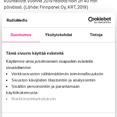
kuuntelivat vuonna 2019 radiota noin 2h 40 min
päivässä. (Lähde: Finnpanel Oy, KRT, 2019)
”Vauhdilla etenevän digitalisaation mukanaan tuomat
uudet radioiden kuuntelumahdollisuudet, mediatalojen
vahvistuneet sisältöpanostukset ja ylipäätään audion
Suostumus
Yksityiskohdat
Tietoja
suosion kasvu ovat kaikki olleet tärkeitä
mainosmyynnin kasvun mahdollistajia viimeisten
vuosien aikana”, Stefan Möller jatkaa. ”Uskon, että
Tämä sivusto käyttää evästeitä
tämä pitkäjänteinen kasvu jatkuu myös
tulevaisuudessa uudella pitkällä
Käytämme omia ja kolmansien osapuolien evästeitä
radiotoimilupakaudella, kun pääsemme yli meneillään
sivustollamme:
olevasta ikävästä poikkeustilanteesta.”
Verkkosivuston välttämättömiin toiminnallisuuksiin
Sivuston kävijöiden tilastointiin ja analysointiin
Sisällön personointiin ja parantamaan
Tuore kysely: medioiden kulutus säilynyt korkealla
käyttökokemusta
poikkeusoloissa
Markkinointitarkoituksiin
RadioMedia teetätti huhtikuussa kyselytutkimuksen,
jossa kysyttiin muun muassa suomalaisten median
Valitse "Yksityiskohdat" tarkastellaksesi evästeitä ja