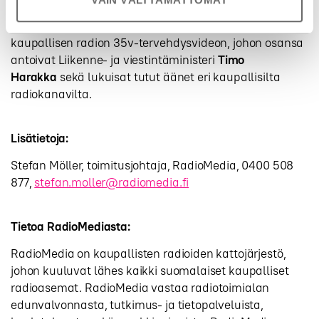
RadioMedia julkisti RadioGaalan päivänä 24.4.
kaupallisen radion 35v-tervehdysvideon, johon osansa
antoivat Liikenne- ja viestintäministeri
Timo
Harakka
sekä lukuisat tutut äänet eri kaupallisilta
radiokanavilta.
Lisätietoja:
Stefan Möller, toimitusjohtaja, RadioMedia, 0400 508
877,
stefan.moller@radiomedia.fi
Tietoa RadioMediasta:
RadioMedia on kaupallisten radioiden kattojärjestö,
johon kuuluvat lähes kaikki suomalaiset kaupalliset
radioasemat. RadioMedia vastaa radiotoimialan
edunvalvonnasta, tutkimus- ja tietopalveluista,