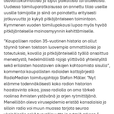
osavaltakunnallisia ja loput paikallisia tai alueellisia.
Uudessa toimiluparatkaisussa on annettu tilaa useille
uusille toimijoille ja siinä on painotettu erityisesti
jatkuvuutta ja kykyä pitkäjänteiseen toimintaan.
Kymmenen vuoden toimilupakausi lupaa myös hyvää
pitkäjänteiselle mainosmyynnin kehittämiselle.
”Kaupallisen radion 35-vuotinen historia on ollut
täynnä toinen toistaan luovempia ammattilaisia ja
toteutuksia, kovalla ja pitkäjänteisellä työllä ansaittua
menestystä, hedelmällistä rajoja ylittävää yhteistyötä
sekä erilaisten haastavien aikojen kohtaamista sisulla”,
kommentoi kaupallisten radioiden kattojärjestö
RadioMedian toimitusjohtaja Stefan Möller. ”Nyt
elämme todennäköisesti koko radion historian
haastavinta aikaa, jossa radiolla on oma tärkeä
roolinsa ihmisten ystävänä ja arjen rytmittäjänä.
Meneillään oleva virusepidemia eristää kansalaisia ja
silloin radio voi muun muassa tarjota seuraa