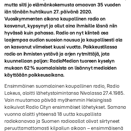
mutta silti jo elämänkokemusta omaavan 35 vuoden
iän tänään huhtikuun 27. päivänä 2020.
Vuosikymmenten aikana kaupallinen radio on
kasvanut, kypsynyt ja ollut aina ihmisille läsnä niin
hyvässä kuin pahassa. Radio on nyt kiinteä osa
laajempaa audion suosion nousua ja kaupallisesti ala
on kasvanut viimeiset kuusi vuotta. Poikkeustilassa
radio on ihmisten ystävä ja arjen rytmittäjä, jota
kuunnellaan paljon: RadioMedian tuoreen kyselyn
mukaan 62 % suomalaisista on lisännyt medioiden
käyttöään poikkeusaikana.
Ensimmäinen suomalainen kaupallinen radio, Radio
Lakeus, aloitti lähetystoimintansa Nivalassa 27.4.1985.
Vain muutamaa päivää myöhemmin Helsingissä
kaikuivat Radio Cityn ensimmäiset lähetykset. Samana
vuonna aloitti yhteensä 18 uutta kaupallista
radiokanavaa ja Suomen radioaallot olivat siirtyneet
peruuttamattomasti kilpailun aikaan – ensimmäisenä