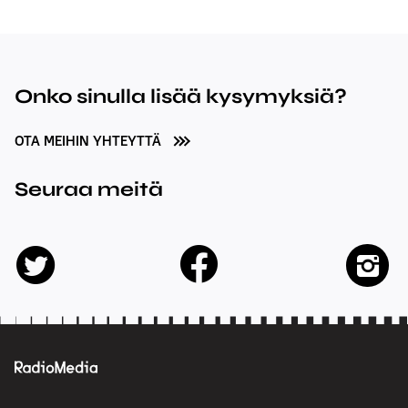
Onko sinulla lisää kysymyksiä?
OTA MEIHIN YHTEYTTÄ
Seuraa meitä
facebook
twitter
insta