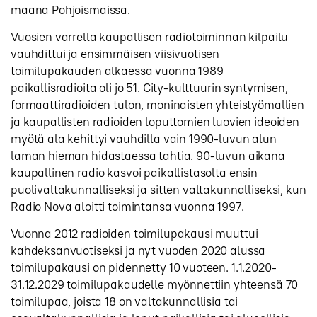
maana Pohjoismaissa.
Vuosien varrella kaupallisen radiotoiminnan kilpailu
vauhdittui ja ensimmäisen viisivuotisen
toimilupakauden alkaessa vuonna 1989
paikallisradioita oli jo 51. City-kulttuurin syntymisen,
formaattiradioiden tulon, moninaisten yhteistyömallien
ja kaupallisten radioiden loputtomien luovien ideoiden
myötä ala kehittyi vauhdilla vain 1990-luvun alun
laman hieman hidastaessa tahtia. 90-luvun aikana
kaupallinen radio kasvoi paikallistasolta ensin
puolivaltakunnalliseksi ja sitten valtakunnalliseksi, kun
Radio Nova aloitti toimintansa vuonna 1997.
Vuonna 2012 radioiden toimilupakausi muuttui
kahdeksanvuotiseksi ja nyt vuoden 2020 alussa
toimilupakausi on pidennetty 10 vuoteen. 1.1.2020-
31.12.2029 toimilupakaudelle myönnettiin yhteensä 70
toimilupaa, joista 18 on valtakunnallisia tai